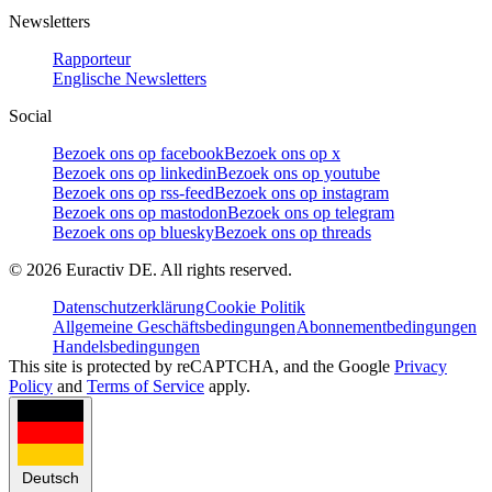
Newsletters
Rapporteur
Englische Newsletters
Social
Bezoek ons op facebook
Bezoek ons op x
Bezoek ons op linkedin
Bezoek ons op youtube
Bezoek ons op rss-feed
Bezoek ons op instagram
Bezoek ons op mastodon
Bezoek ons op telegram
Bezoek ons op bluesky
Bezoek ons op threads
©
2026
Euractiv DE. All rights reserved.
Datenschutzerklärung
Cookie Politik
Allgemeine Geschäftsbedingungen
Abonnementbedingungen
Handelsbedingungen
This site is protected by reCAPTCHA, and the Google
Privacy
Policy
and
Terms of Service
apply.
Deutsch