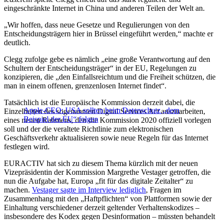
eingeschränkte Internet in China und anderen Teilen der Welt an.
„Wir hoffen, dass neue Gesetze und Regulierungen von den
Entscheidungsträgern hier in Brüssel eingeführt werden,“ machte er
deutlich.
Clegg zufolge gebe es nämlich „eine große Verantwortung auf den
Schultern der Entscheidungsträger“ in der EU, Regelungen zu
konzipieren, die „den Einfallsreichtum und die Freiheit schützen, die
man in einem offenen, grenzenlosen Internet findet“.
Tatsächlich ist die Europäische Kommission derzeit dabei, die
Apple-CEO: USA sollten beim Datenschutz „dem
Einzelheiten des sogenannten Digital Services Act auszuarbeiten,
Beispiel der EU“ folgen
eines neuen Rahmens, den die Kommission 2020 offiziell vorlegen
soll und der die veraltete Richtlinie zum elektronischen
Geschäftsverkehr aktualisieren sowie neue Regeln für das Internet
festlegen wird.
EURACTIV hat sich zu diesem Thema kürzlich mit der neuen
Vizepräsidentin der Kommission Margrethe Vestager getroffen, die
nun die Aufgabe hat, Europa „fit für das digitale Zeitalter“ zu
machen.
Vestager sagte im Interview lediglich
, Fragen im
Zusammenhang mit den „Haftpflichten“ von Plattformen sowie der
Einhaltung verschiedener derzeit geltender Verhaltenskodizes –
insbesondere des Kodex gegen Desinformation – müssten behandelt