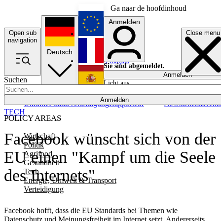
Ga naar de hoofdinhoud
Anmelden
Open sub
Close menu
English
navigation
Deutsch
Français
Sie sind abgemeldet.
Anmelden
Suchen
Licht aus
Español
Anmelden
Ukraine
Politik
Verteidigung
Rapporteur
Newsletters
Event
TECH
POLICY AREAS
Facebook wünscht sich von der
Wirtschaft
Politik
EU einen "Kampf um die Seele
Agrifood
Gesundheit
des Internets"
Tech
Energie, Umwelt & Transport
Verteidigung
Facebook hofft, dass die EU Standards bei Themen wie
Datenschutz und Meinungsfreiheit im Internet setzt. Andererseits