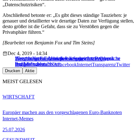
„Datenschutzrisiken“.
Abschließend betonte er: „Es gibt dieses ständige Tauziehen: je
genauer und detaillierter wir derartige Daten zur Verfügung stellen,
desto größer ist die Gefahr, dass sie zu Verstößen gegen die
Privatsphäre führen.“
[Bearbeitet von Benjamin Fox und Tim Steins]
Dec 4, 2019 - 14:34
„Es geht darum, Monopole wie das von Facebook zu
Bloomberg: Facebook ließ aufgezeichnete Gespräche
Hass im Netz: Facebook soll wegen Intransparenz
Tech
Datenschutzgrundverordnung (DSGVO)
brechen“
von Menschen abhören
Bußgeld zahlen
Digitale Agenda
DSA
Facebook
Internet
Transparenz
Twitter
Drucken
Aktie
MEIST GELESEN
WIRTSCHAFT
Europäer machen aus den vorgeschlagenen Euro-Banknoten
Internet-Memes
25.07.2026
GESUNDHEIT