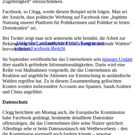
Zugehörigkeit“ einzuschränken.
Facebook, so Clegg, werde diesem Beispiel nicht folgen. Man sei
der Ansicht, dass politische Werbung auf Facebook eine „legitime
Nutzung unserer Plattform für Politikerinnen und Politiker in freien
Demokratien“ sei.
Bei Twitter zeigt man sich seinerseits sehr bemüht, die Arbeit zur
„Lückenhaft und undurchsichtig“: Kommission
Bekämpfung von „ausländischer Einmischung in nationale Wahlen“
kritisiert Facebook-Bericht
hervorzuheben.
Im September veröffentlichte das Unternehmen sein
jüngstes Update
über staatlich geförderte Informationstätigkeiten. Darin wird eine
Reihe von Maßnahmen vorgestellt, die das Unternehmen als
Reaktion auf angebliche Aktionen zur Einmischung in ausländische
Wahlen ergriffen hat. Zu in diesem Zusammenhang gelöschten
Konten werden insbesondere Accounts aus Spanien, Saudi-Arabien
und China angeführt.
Datenschutz
Clegg berichtete am Montag auch, die Europäische Kommission
habe Facebook gedrängt, bestimmte detaillierte Datensätze
offenzulegen, die das Unternehmen über seine Nutzer speichert.
Allerdings sehe er beim Datenaustausch mit Wettbewerbern – den
die Kommission eventuell auch fordern könnte – gewisse