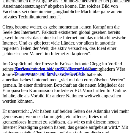
Unternehmen die Aufgabe als „Online-Schiedsrichter bei politischen
Auseinandersetzungen“ abgeben könne. Ein solches Bild von
Facebook sei ohnehin eine „unglaubliche Machtübergabe an ein
privates Technikunternehmen“.
Clegg betonte weiter, es gebe momentan „einen Kampf um die
Seele des Internets“. Faktisch existierten global gesehen bereits
„zwei Internets: das chinesische Internet und das nicht-chinesische
Internet. Und es gibt jetzt viele Länder, vor allem in autoritär
regierten Teilen der Welt, die aktiv versuchen, das Ideal einer
„chinesischen Mauer“ im Internet zu kopieren“.
Im Gespräch mit der Presse in Brüssel betonte Clegg im Vorfeld
Facebook verspricht „beispielloses Maß“ an
seines Treffens mit den beiden EU-Kommissionsmitgliedern Věra
Transparenz und Rechenschaftspflicht
Jourová und Valdis Dombrovskis, Facebook habe als
amerikanisches Unternehmen „viel mit den europäischen Werten“
gemein. In einer direkteren Botschaft an die neuen Mitglieder der
Europäischen Kommission forderte er EU-Vorschriften für Online-
Inhalte, die als Vorbild für andere Nationen weltweit angesehen
werden könnten.
Er unterstrich: „Wir haben auf beiden Seiten des Atlantiks viel mehr
gemeinsam, wenn es darum geht, ein offenes, freies und
grenzenloses Internet zu schützen, als wir es mit diesem neuen
Internet-Paradigma gemein haben, das gerade aufgebaut wird.“ Mit
letzterem spielte Clegg erneut auf das stark regulierte und