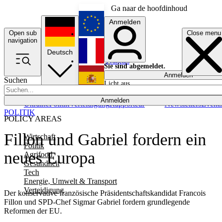
Ga naar de hoofdinhoud
Anmelden
Open sub
Close menu
English
navigation
Deutsch
Français
Sie sind abgemeldet.
Anmelden
Suchen
Licht aus
Español
Anmelden
Ukraine
Politik
Verteidigung
Rapporteur
Newsletters
Event
POLITIK
POLICY AREAS
Fillon und Gabriel fordern ein
Wirtschaft
Politik
neues Europa
Agrifood
Gesundheit
Tech
Energie, Umwelt & Transport
Verteidigung
Der konservative französische Präsidentschaftskandidat Francois
Fillon und SPD-Chef Sigmar Gabriel fordern grundlegende
Reformen der EU.