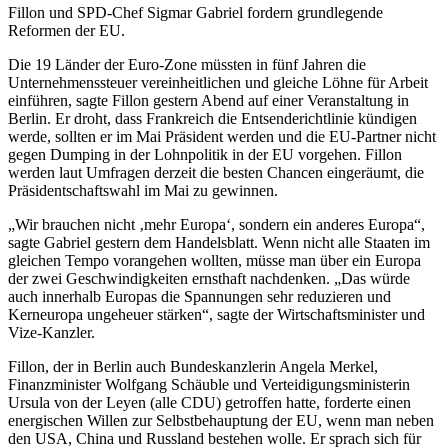
Fillon und SPD-Chef Sigmar Gabriel fordern grundlegende
Reformen der EU.
Die 19 Länder der Euro-Zone müssten in fünf Jahren die
Unternehmenssteuer vereinheitlichen und gleiche Löhne für Arbeit
einführen, sagte Fillon gestern Abend auf einer Veranstaltung in
Berlin. Er droht, dass Frankreich die Entsenderichtlinie kündigen
werde, sollten er im Mai Präsident werden und die EU-Partner nicht
gegen Dumping in der Lohnpolitik in der EU vorgehen. Fillon
werden laut Umfragen derzeit die besten Chancen eingeräumt, die
Präsidentschaftswahl im Mai zu gewinnen.
„Wir brauchen nicht ‚mehr Europa‘, sondern ein anderes Europa“,
sagte Gabriel gestern dem Handelsblatt. Wenn nicht alle Staaten im
gleichen Tempo vorangehen wollten, müsse man über ein Europa
der zwei Geschwindigkeiten ernsthaft nachdenken. „Das würde
auch innerhalb Europas die Spannungen sehr reduzieren und
Kerneuropa ungeheuer stärken“, sagte der Wirtschaftsminister und
Vize-Kanzler.
Fillon, der in Berlin auch Bundeskanzlerin Angela Merkel,
Finanzminister Wolfgang Schäuble und Verteidigungsministerin
Ursula von der Leyen (alle CDU) getroffen hatte, forderte einen
energischen Willen zur Selbstbehauptung der EU, wenn man neben
den USA, China und Russland bestehen wolle. Er sprach sich für