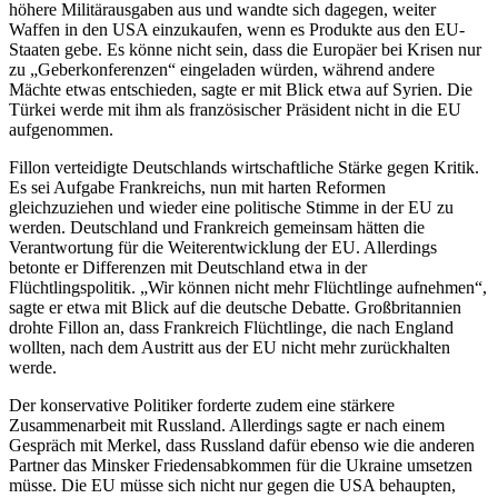
höhere Militärausgaben aus und wandte sich dagegen, weiter
Waffen in den USA einzukaufen, wenn es Produkte aus den EU-
Staaten gebe. Es könne nicht sein, dass die Europäer bei Krisen nur
zu „Geberkonferenzen“ eingeladen würden, während andere
Mächte etwas entschieden, sagte er mit Blick etwa auf Syrien. Die
Türkei werde mit ihm als französischer Präsident nicht in die EU
aufgenommen.
Fillon verteidigte Deutschlands wirtschaftliche Stärke gegen Kritik.
Es sei Aufgabe Frankreichs, nun mit harten Reformen
gleichzuziehen und wieder eine politische Stimme in der EU zu
werden. Deutschland und Frankreich gemeinsam hätten die
Verantwortung für die Weiterentwicklung der EU. Allerdings
betonte er Differenzen mit Deutschland etwa in der
Flüchtlingspolitik. „Wir können nicht mehr Flüchtlinge aufnehmen“,
sagte er etwa mit Blick auf die deutsche Debatte. Großbritannien
drohte Fillon an, dass Frankreich Flüchtlinge, die nach England
wollten, nach dem Austritt aus der EU nicht mehr zurückhalten
werde.
Der konservative Politiker forderte zudem eine stärkere
Zusammenarbeit mit Russland. Allerdings sagte er nach einem
Gespräch mit Merkel, dass Russland dafür ebenso wie die anderen
Partner das Minsker Friedensabkommen für die Ukraine umsetzen
müsse. Die EU müsse sich nicht nur gegen die USA behaupten,