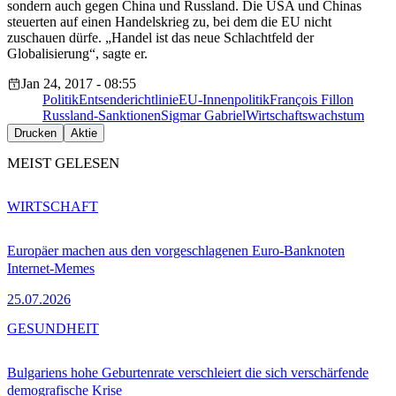
sondern auch gegen China und Russland. Die USA und Chinas
steuerten auf einen Handelskrieg zu, bei dem die EU nicht
zuschauen dürfe. „Handel ist das neue Schlachtfeld der
Globalisierung“, sagte er.
Jan 24, 2017 - 08:55
Politik
Entsenderichtlinie
EU-Innenpolitik
François Fillon
Russland-Sanktionen
Sigmar Gabriel
Wirtschaftswachstum
Drucken
Aktie
MEIST GELESEN
WIRTSCHAFT
Europäer machen aus den vorgeschlagenen Euro-Banknoten
Internet-Memes
25.07.2026
GESUNDHEIT
Bulgariens hohe Geburtenrate verschleiert die sich verschärfende
demografische Krise