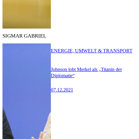
SIGMAR GABRIEL
ENERGIE, UMWELT & TRANSPORT
Johnson lobt Merkel als „Titanin der
Diplomatie“
07.12.2021