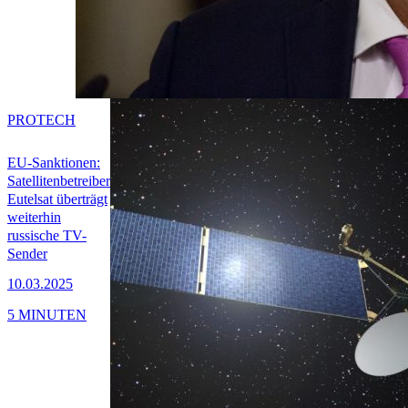
PRO
TECH
EU-Sanktionen:
Satellitenbetreiber
Eutelsat überträgt
weiterhin
russische TV-
Sender
10.03.2025
5 MINUTEN