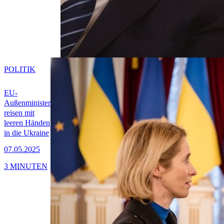
POLITIK
EU-
Außenminister
reisen mit
leeren Händen
in die Ukraine
07.05.2025
3 MINUTEN