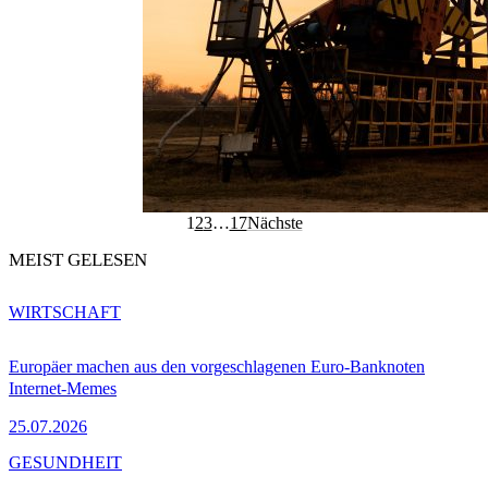
1
2
3
…
17
Nächste
MEIST GELESEN
WIRTSCHAFT
Europäer machen aus den vorgeschlagenen Euro-Banknoten
Internet-Memes
25.07.2026
GESUNDHEIT