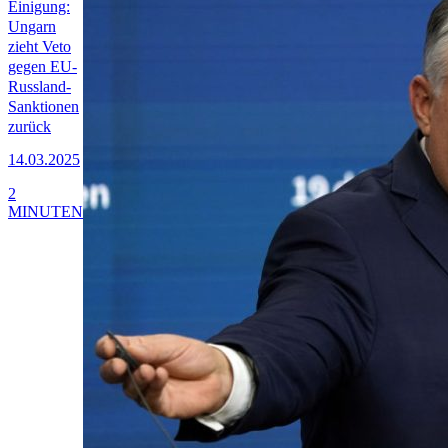
Einigung:
Ungarn
zieht Veto
gegen EU-
Russland-
Sanktionen
zurück
14.03.2025
2
MINUTEN