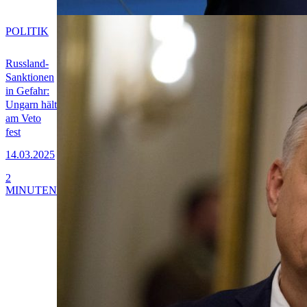
POLITIK
Russland-
Sanktionen
in Gefahr:
Ungarn hält
am Veto
fest
14.03.2025
2
MINUTEN