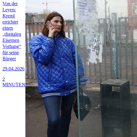
Von der
Leyen:
Kreml
errichtet
einen
„digitalen
Eisernen
Vorhang“
für seine
Bürger
29.04.2026
2
MINUTEN