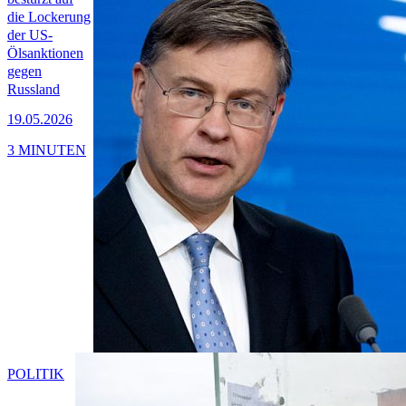
die Lockerung
der US-
Ölsanktionen
gegen
Russland
19.05.2026
3 MINUTEN
POLITIK