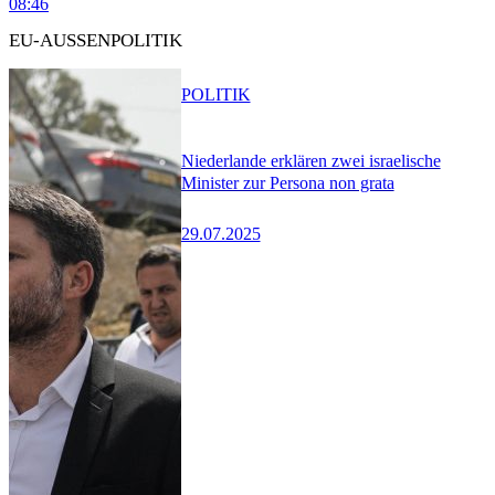
08:46
EU-AUSSENPOLITIK
POLITIK
Niederlande erklären zwei israelische
Minister zur Persona non grata
29.07.2025