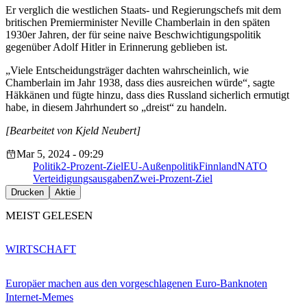
Er verglich die westlichen Staats- und Regierungschefs mit dem
britischen Premierminister Neville Chamberlain in den späten
1930er Jahren, der für seine naive Beschwichtigungspolitik
gegenüber Adolf Hitler in Erinnerung geblieben ist.
„Viele Entscheidungsträger dachten wahrscheinlich, wie
Chamberlain im Jahr 1938, dass dies ausreichen würde“, sagte
Häkkänen und fügte hinzu, dass dies Russland sicherlich ermutigt
habe, in diesem Jahrhundert so „dreist“ zu handeln.
[Bearbeitet von Kjeld Neubert]
Mar 5, 2024 - 09:29
Politik
2-Prozent-Ziel
EU-Außenpolitik
Finnland
NATO
Verteidigungsausgaben
Zwei-Prozent-Ziel
Drucken
Aktie
MEIST GELESEN
WIRTSCHAFT
Europäer machen aus den vorgeschlagenen Euro-Banknoten
Internet-Memes