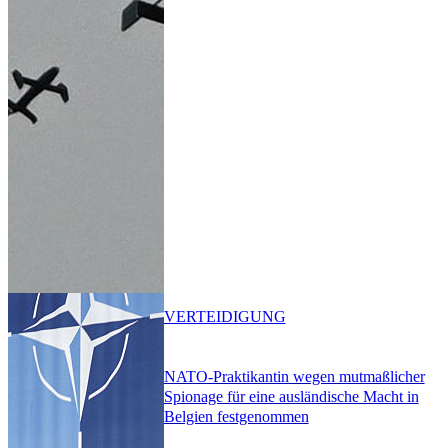
VERTEIDIGUNG
NATO-Praktikantin wegen mutmaßlicher
Spionage für eine ausländische Macht in
Belgien festgenommen