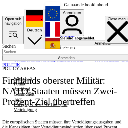
Ga naar de hoofdinhoud
Anmelden
Open sub
Close menu
English
navigation
Deutsch
Français
Sie sind abgemeldet.
Anmelden
Suchen
Licht aus
Español
Anmelden
Ukraine
Politik
Verteidigung
Rapporteur
Newsletters
Event
POLITIK
POLICY AREAS
Finnlands oberster Militär:
Wirtschaft
Politik
NATO-Staaten müssen Zwei-
Agrifood
Gesundheit
Prozent-Ziel übertreffen
Tech
Energie, Umwelt & Transport
Verteidigung
Die europäischen Staaten müssen ihre Verteidigungsausgaben und
die Kapazitäten ihrer Verteidigungsindustrien über zwei Prozent