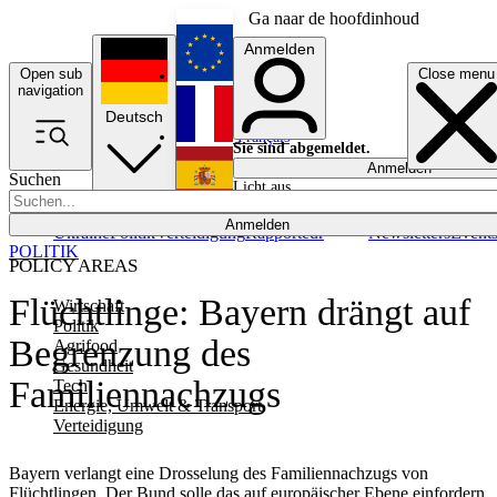
Ga naar de hoofdinhoud
Anmelden
Open sub
Close menu
English
navigation
Deutsch
Français
Sie sind abgemeldet.
Anmelden
Suchen
Licht aus
Español
Anmelden
Ukraine
Politik
Verteidigung
Rapporteur
Newsletters
Event
POLITIK
POLICY AREAS
Flüchtlinge: Bayern drängt auf
Wirtschaft
Politik
Begrenzung des
Agrifood
Gesundheit
Familiennachzugs
Tech
Energie, Umwelt & Transport
Verteidigung
Bayern verlangt eine Drosselung des Familiennachzugs von
Flüchtlingen. Der Bund solle das auf europäischer Ebene einfordern