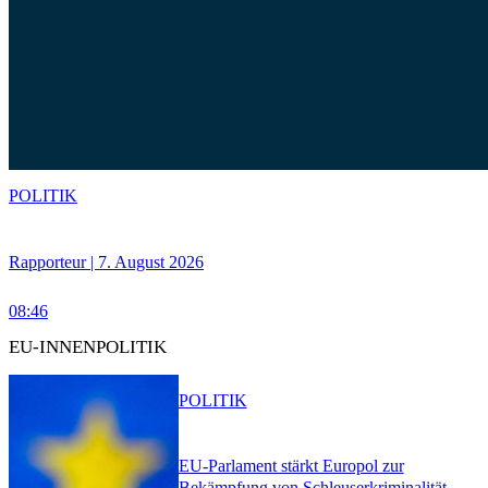
POLITIK
Rapporteur | 7. August 2026
08:46
EU-INNENPOLITIK
POLITIK
EU-Parlament stärkt Europol zur
Bekämpfung von Schleuserkriminalität