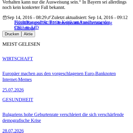
Verhalten kann nur die Ausweisung sein.“ In Bayern sei allerdings
noch kein konkreter Fall bekannt.
Sep 14, 2016 - 08:29
Zuletzt aktualisiert: Sep 14, 2016 - 09:12
Flüchtlingspolitik: Breite Kritik an Annäherung der
Politik
Bayern
CSU
EU-Innenpolitik
Familiennachzug
CSU an AfD
Flüchtlinge
Drucken
Aktie
MEIST GELESEN
WIRTSCHAFT
Europäer machen aus den vorgeschlagenen Euro-Banknoten
Internet-Memes
25.07.2026
GESUNDHEIT
Bulgariens hohe Geburtenrate verschleiert die sich verschärfende
demografische Krise
28.07.2026