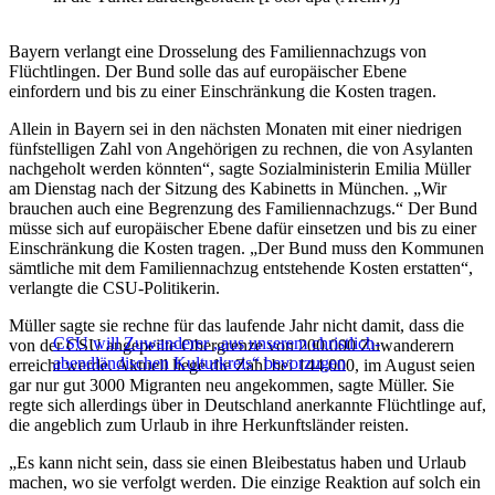
Bayern verlangt eine Drosselung des Familiennachzugs von
Flüchtlingen. Der Bund solle das auf europäischer Ebene
einfordern und bis zu einer Einschränkung die Kosten tragen.
Allein in Bayern sei in den nächsten Monaten mit einer niedrigen
fünfstelligen Zahl von Angehörigen zu rechnen, die von Asylanten
nachgeholt werden könnten“, sagte Sozialministerin Emilia Müller
am Dienstag nach der Sitzung des Kabinetts in München. „Wir
brauchen auch eine Begrenzung des Familiennachzugs.“ Der Bund
müsse sich auf europäischer Ebene dafür einsetzen und bis zu einer
Einschränkung die Kosten tragen. „Der Bund muss den Kommunen
sämtliche mit dem Familiennachzug entstehende Kosten erstatten“,
verlangte die CSU-Politikerin.
Müller sagte sie rechne für das laufende Jahr nicht damit, dass die
CSU will Zuwanderer „aus unserem christlich-
von der CSU angepeilte Obergrenze von 200.000 Zuwanderern
abendländischen Kulturkreis“ bevorzugen
erreicht werde. Aktuell liege die Zahl bei 144.000, im August seien
gar nur gut 3000 Migranten neu angekommen, sagte Müller. Sie
regte sich allerdings über in Deutschland anerkannte Flüchtlinge auf,
die angeblich zum Urlaub in ihre Herkunftsländer reisten.
„Es kann nicht sein, dass sie einen Bleibestatus haben und Urlaub
machen, wo sie verfolgt werden. Die einzige Reaktion auf solch ein