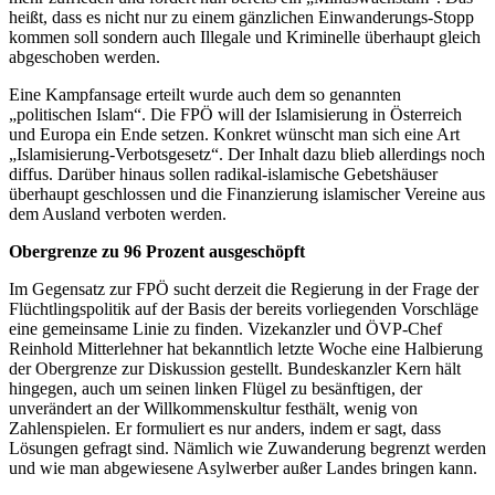
heißt, dass es nicht nur zu einem gänzlichen Einwanderungs-Stopp
kommen soll sondern auch Illegale und Kriminelle überhaupt gleich
abgeschoben werden.
Eine Kampfansage erteilt wurde auch dem so genannten
„politischen Islam“. Die FPÖ will der Islamisierung in Österreich
und Europa ein Ende setzen. Konkret wünscht man sich eine Art
„Islamisierung-Verbotsgesetz“. Der Inhalt dazu blieb allerdings noch
diffus. Darüber hinaus sollen radikal-islamische Gebetshäuser
überhaupt geschlossen und die Finanzierung islamischer Vereine aus
dem Ausland verboten werden.
Obergrenze zu 96 Prozent ausgeschöpft
Im Gegensatz zur FPÖ sucht derzeit die Regierung in der Frage der
Flüchtlingspolitik auf der Basis der bereits vorliegenden Vorschläge
eine gemeinsame Linie zu finden. Vizekanzler und ÖVP-Chef
Reinhold Mitterlehner hat bekanntlich letzte Woche eine Halbierung
der Obergrenze zur Diskussion gestellt. Bundeskanzler Kern hält
hingegen, auch um seinen linken Flügel zu besänftigen, der
unverändert an der Willkommenskultur festhält, wenig von
Zahlenspielen. Er formuliert es nur anders, indem er sagt, dass
Lösungen gefragt sind. Nämlich wie Zuwanderung begrenzt werden
und wie man abgewiesene Asylwerber außer Landes bringen kann.