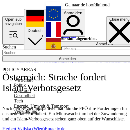
Ga naar de hoofdinhoud
Anmelden
Open sub
Close menu
English
navigation
Deutsch
Français
Sie sind abgemeldet.
Anmelden
Suchen
Licht aus
Español
Anmelden
Ukraine
Politik
Verteidigung
Rapporteur
Newsletters
Event
POLICY AREAS
Österreich: Strache fordert
Wirtschaft
Islam-Verbotsgesetz
Politik
Agrifood
Gesundheit
Tech
Energie, Umwelt & Transport
Nach den Regierungsparteien hat nun die FPÖ ihre Forderungen für
Verteidigung
das neue Jahr formuliert. Ein Minuswachstum bei der Zuwanderung
und ein Islam-Verbotsgesetz stehen ganz oben auf der Wunschliste.
Herbert Vytiska (Wien)
Euractiv.de