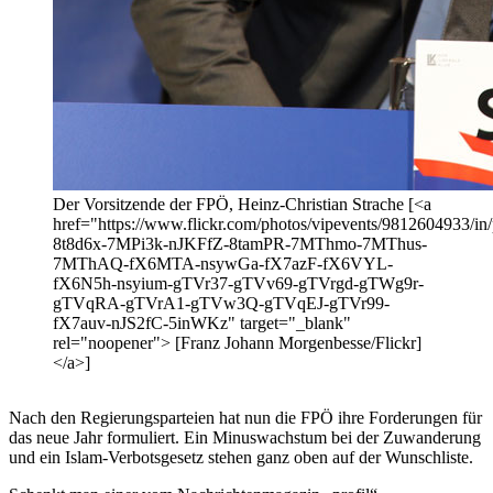
Der Vorsitzende der FPÖ, Heinz-Christian Strache [<a
href="https://www.flickr.com/photos/vipevents/9812604933/in/p
8t8d6x-7MPi3k-nJKFfZ-8tamPR-7MThmo-7MThus-
7MThAQ-fX6MTA-nsywGa-fX7azF-fX6VYL-
fX6N5h-nsyium-gTVr37-gTVv69-gTVrgd-gTWg9r-
gTVqRA-gTVrA1-gTVw3Q-gTVqEJ-gTVr99-
fX7auv-nJS2fC-5inWKz" target="_blank"
rel="noopener"> [Franz Johann Morgenbesse/Flickr]
</a>]
Nach den Regierungsparteien hat nun die FPÖ ihre Forderungen für
das neue Jahr formuliert. Ein Minuswachstum bei der Zuwanderung
und ein Islam-Verbotsgesetz stehen ganz oben auf der Wunschliste.