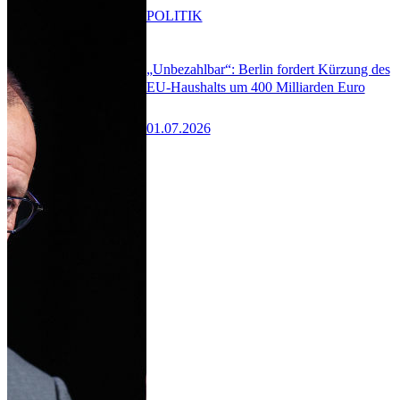
POLITIK
„Unbezahlbar“: Berlin fordert Kürzung des
EU-Haushalts um 400 Milliarden Euro
01.07.2026