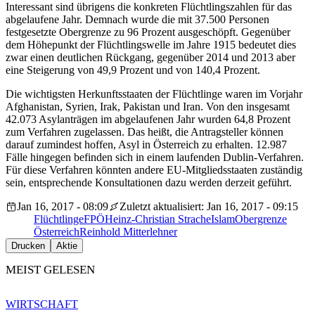
Interessant sind übrigens die konkreten Flüchtlingszahlen für das
abgelaufene Jahr. Demnach wurde die mit 37.500 Personen
festgesetzte Obergrenze zu 96 Prozent ausgeschöpft. Gegenüber
dem Höhepunkt der Flüchtlingswelle im Jahre 1915 bedeutet dies
zwar einen deutlichen Rückgang, gegenüber 2014 und 2013 aber
eine Steigerung von 49,9 Prozent und von 140,4 Prozent.
Die wichtigsten Herkunftsstaaten der Flüchtlinge waren im Vorjahr
Afghanistan, Syrien, Irak, Pakistan und Iran. Von den insgesamt
42.073 Asylanträgen im abgelaufenen Jahr wurden 64,8 Prozent
zum Verfahren zugelassen. Das heißt, die Antragsteller können
darauf zumindest hoffen, Asyl in Österreich zu erhalten. 12.987
Fälle hingegen befinden sich in einem laufenden Dublin-Verfahren.
Für diese Verfahren könnten andere EU-Mitgliedsstaaten zuständig
sein, entsprechende Konsultationen dazu werden derzeit geführt.
Jan 16, 2017 - 08:09
Zuletzt aktualisiert: Jan 16, 2017 - 09:15
Flüchtlinge
FPÖ
Heinz-Christian Strache
Islam
Obergrenze
Österreich
Reinhold Mitterlehner
Drucken
Aktie
MEIST GELESEN
WIRTSCHAFT