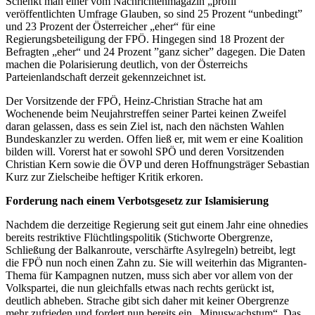
Schenkt man einer vom Nachrichtenmagazin „profil“
veröffentlichten Umfrage Glauben, so sind 25 Prozent “unbedingt”
und 23 Prozent der Österreicher „eher“ für eine
Regierungsbeteiligung der FPÖ. Hingegen sind 18 Prozent der
Befragten „eher“ und 24 Prozent ”ganz sicher” dagegen. Die Daten
machen die Polarisierung deutlich, von der Österreichs
Parteienlandschaft derzeit gekennzeichnet ist.
Der Vorsitzende der FPÖ, Heinz-Christian Strache hat am
Wochenende beim Neujahrstreffen seiner Partei keinen Zweifel
daran gelassen, dass es sein Ziel ist, nach den nächsten Wahlen
Bundeskanzler zu werden. Offen ließ er, mit wem er eine Koalition
bilden will. Vorerst hat er sowohl SPÖ und deren Vorsitzenden
Christian Kern sowie die ÖVP und deren Hoffnungsträger Sebastian
Kurz zur Zielscheibe heftiger Kritik erkoren.
Forderung nach einem Verbotsgesetz zur Islamisierung
Nachdem die derzeitige Regierung seit gut einem Jahr eine ohnedies
bereits restriktive Flüchtlingspolitik (Stichworte Obergrenze,
Schließung der Balkanroute, verschärfte Asylregeln) betreibt, legt
die FPÖ nun noch einen Zahn zu. Sie will weiterhin das Migranten-
Thema für Kampagnen nutzen, muss sich aber vor allem von der
Volkspartei, die nun gleichfalls etwas nach rechts gerückt ist,
deutlich abheben. Strache gibt sich daher mit keiner Obergrenze
mehr zufrieden und fordert nun bereits ein „Minuswachstum“. Das