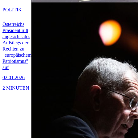
POLITIK
Österreichs
Präsident ruft
angesichts des
Aufstiegs der
Rechten zu
"europäischem
Patriotismus"
auf
02.01.2026
2 MINUTEN