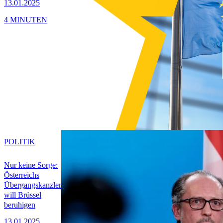
13.01.2025
4 MINUTEN
POLITIK
Nur keine Sorge:
Österreichs
Übergangskanzler
will Brüssel
beruhigen
13.01.2025