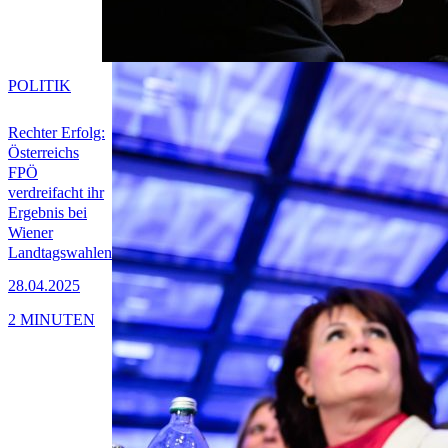
POLITIK
Rechter Erfolg:
Österreichs
FPÖ
verdreifacht ihr
Ergebnis bei
Wiener
Landtagswahlen
28.04.2025
2 MINUTEN