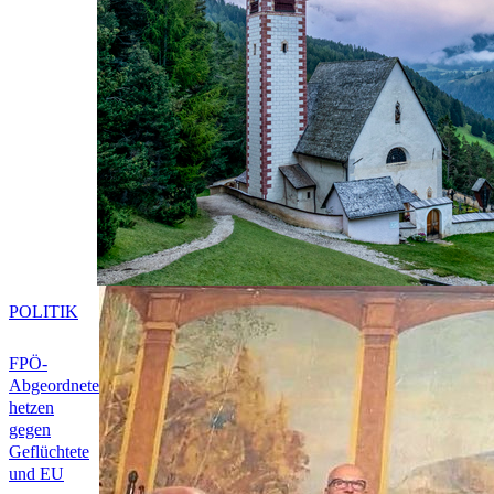
POLITIK
FPÖ-
Abgeordnete
hetzen
gegen
Geflüchtete
und EU