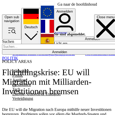
Ga naar de hoofdinhoud
Anmelden
Open sub
Close menu
English
navigation
Deutsch
Français
Sie sind abgemeldet.
Anmelden
Suchen
Licht aus
Español
Anmelden
Ukraine
Politik
Verteidigung
Rapporteur
Newsletters
Event
POLITIK
POLICY AREAS
Flüchtlingskrise: EU will
Wirtschaft
Politik
Migration mit Milliarden-
Agrifood
Gesundheit
Investitionen bremsen
Tech
Energie, Umwelt & Transport
Verteidigung
Die EU will die Migration nach Europa mithilfe neuer Investitionen
begrenzen. Profitieren sollen vor allem die Maghreb-Staaten und