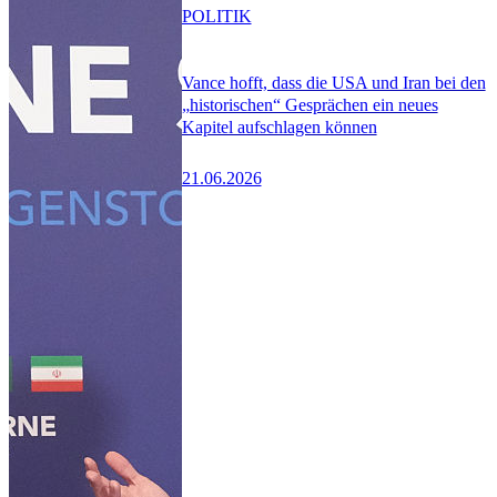
POLITIK
Vance hofft, dass die USA und Iran bei den
„historischen“ Gesprächen ein neues
Kapitel aufschlagen können
21.06.2026