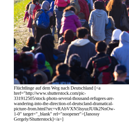
Flüchtlinge auf dem Weg nach Deutschland [<a
href="http://www.shutterstock.com/pic-
331912505/stock-photo-several-thousand-refugees-are-
wandering-into-the-direction-of-deutscland-dramatical-
picture-from.html?src=vRAbVXN5lsyuzJU0k2NnOw-
1-0" target="_blank" rel="noopener">[Janossy
Gergely/Shutterstock]</a>]