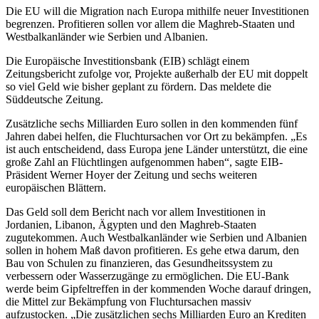
Die EU will die Migration nach Europa mithilfe neuer Investitionen
begrenzen. Profitieren sollen vor allem die Maghreb-Staaten und
Westbalkanländer wie Serbien und Albanien.
Die Europäische Investitionsbank (EIB) schlägt
einem
Zeitungsbericht zufolge
vor, Projekte außerhalb der EU mit doppelt
so viel Geld wie bisher geplant zu fördern. Das meldete die
Süddeutsche Zeitung.
Zusätzliche sechs Milliarden Euro sollen in den kommenden fünf
Jahren dabei helfen, die Fluchtursachen vor Ort zu bekämpfen. „Es
ist auch entscheidend, dass Europa jene Länder unterstützt, die eine
große Zahl an Flüchtlingen aufgenommen haben“, sagte EIB-
Präsident Werner Hoyer der Zeitung und sechs weiteren
europäischen Blättern.
Das Geld soll dem Bericht nach vor allem Investitionen in
Jordanien, Libanon, Ägypten und den Maghreb-Staaten
zugutekommen. Auch Westbalkanländer wie Serbien und Albanien
sollen in hohem Maß davon profitieren. Es gehe etwa darum, den
Bau von Schulen zu finanzieren, das Gesundheitssystem zu
verbessern oder Wasserzugänge zu ermöglichen. Die EU-Bank
werde beim Gipfeltreffen in der kommenden Woche darauf dringen,
die Mittel zur Bekämpfung von Fluchtursachen massiv
aufzustocken. „Die zusätzlichen sechs Milliarden Euro an Krediten