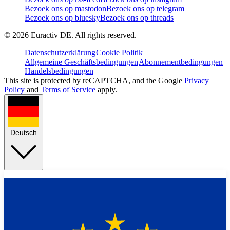
Bezoek ons op mastodon
Bezoek ons op telegram
Bezoek ons op bluesky
Bezoek ons op threads
©
2026
Euractiv DE. All rights reserved.
Datenschutzerklärung
Cookie Politik
Allgemeine Geschäftsbedingungen
Abonnementbedingungen
Handelsbedingungen
This site is protected by reCAPTCHA, and the Google
Privacy
Policy
and
Terms of Service
apply.
Deutsch