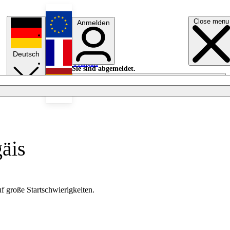
Close menu
Anmelden
English
Deutsch
Français
Sie sind abgemeldet.
Anmelden
Licht aus
Español
äis
f große Startschwierigkeiten.