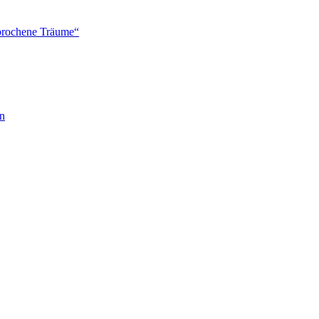
brochene Träume“
en