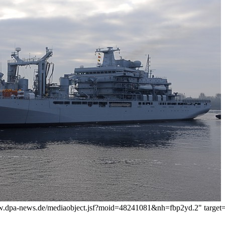
//www.dpa-news.de/mediaobject.jsf?moid=48241081&nh=fbp2yd.2" targe