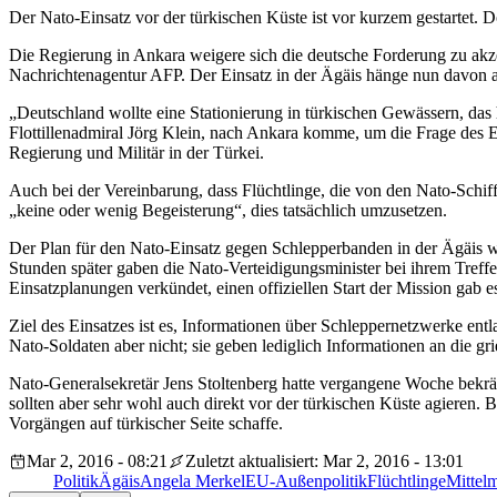
Der Nato-Einsatz vor der türkischen Küste ist vor kurzem gestartet. 
Die Regierung in Ankara weigere sich die deutsche Forderung zu akz
Nachrichtenagentur
AFP
. Der Einsatz in der Ägäis hänge nun davon 
„Deutschland wollte eine Stationierung in türkischen Gewässern, da
Flottillenadmiral Jörg Klein, nach Ankara komme, um die Frage des Ei
Regierung und Militär in der Türkei.
Auch bei der Vereinbarung, dass Flüchtlinge, die von den Nato-Schiff
„keine oder wenig Begeisterung“, dies tatsächlich umzusetzen.
Der Plan für den Nato-Einsatz gegen Schlepperbanden in der Ägäis
Stunden später gaben die Nato-Verteidigungsminister bei ihrem Treff
Einsatzplanungen verkündet, einen offiziellen Start der Mission gab es
Ziel des Einsatzes ist es, Informationen über Schleppernetzwerke ent
Nato-Soldaten aber nicht; sie geben lediglich Informationen an die 
Nato-Generalsekretär Jens Stoltenberg hatte vergangene Woche bekräft
sollten aber sehr wohl auch direkt vor der türkischen Küste agieren
Vorgängen auf türkischer Seite schaffe.
Mar 2, 2016 - 08:21
Zuletzt aktualisiert: Mar 2, 2016 - 13:01
Politik
Ägäis
Angela Merkel
EU-Außenpolitik
Flüchtlinge
Mittel