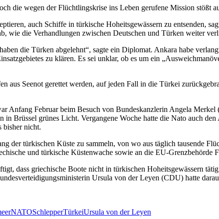
Doch die wegen der Flüchtlingskrise ins Leben gerufene Mission stößt au
eptieren, auch Schiffe in türkische Hoheitsgewässern zu entsenden, s
ab, wie die Verhandlungen zwischen Deutschen und Türken weiter verl
s haben die Türken abgelehnt“, sagte ein Diplomat. Ankara habe verlan
nsatzgebietes zu klären. Es sei unklar, ob es um ein „Ausweichmanöver
en aus Seenot gerettet werden, auf jeden Fall in die Türkei zurückgeb
 war Anfang Februar beim Besuch von Bundeskanzlerin Angela Merkel 
en in Brüssel grünes Licht. Vergangene Woche hatte die Nato auch den 
 bisher nicht.
lang der türkischen Küste zu sammeln, von wo aus täglich tausende Flüc
griechische und türkische Küstenwache sowie an die EU-Grenzbehörde F
igt, dass griechische Boote nicht in türkischen Hoheitsgewässern tätig
. Bundesverteidigungsministerin Ursula von der Leyen (CDU) hatte dara
meer
NATO
Schlepper
Türkei
Ursula von der Leyen