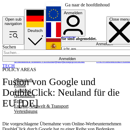
Ga naar de hoofdinhoud
Anmelden
Open sub
Close menu
English
navigation
Deutsch
Français
Sie sind abgemeldet.
Anmelden
Suchen
Licht aus
Español
Anmelden
Ukraine
Politik
Verteidigung
Rapporteur
Newsletters
Event
TECH
POLICY AREAS
Fusion von Google und
Wirtschaft
Politik
DoubleClick: Neuland für die
Agrifood
Gesundheit
EU [DE]
Tech
Energie, Umwelt & Transport
Verteidigung
Die vorgeschlagene Übernahme vom Online-Werbeunternehmen
DoubleClick durch Google hat zu einer Reihe von Bedenken