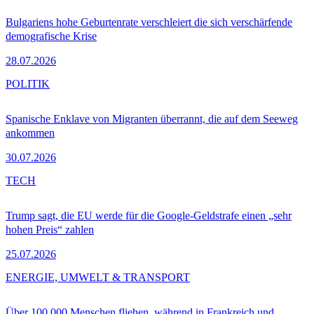
Bulgariens hohe Geburtenrate verschleiert die sich verschärfende
demografische Krise
28.07.2026
POLITIK
Spanische Enklave von Migranten überrannt, die auf dem Seeweg
ankommen
30.07.2026
TECH
Trump sagt, die EU werde für die Google-Geldstrafe einen „sehr
hohen Preis“ zahlen
25.07.2026
ENERGIE, UMWELT & TRANSPORT
Über 100.000 Menschen fliehen, während in Frankreich und