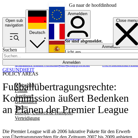
Ga naar de hoofdinhoud
Anmelden
Open sub
Close menu
English
navigation
Deutsch
Français
Sie sind abgemeldet.
Anmelden
Suchen
Licht aus
Español
Anmelden
Ukraine
Politik
Verteidigung
Rapporteur
Newsletters
Event
GESUNDHEIT
POLICY AREAS
Fußballübertragungsrechte:
Wirtschaft
Politik
Kommission äußert Bedenken
Agrifood
Gesundheit
an Plänen der Premier League
Tech
Energie, Umwelt & Transport
Verteidigung
Die Premier League will ab 2006 lukrative Pakete für den Erwerb
von Übertragungsrechten für den Zeitraum 2007 bis 2009 anbieten.