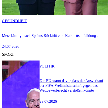
GESUNDHEIT
Merz kündigt nach Spahns Rücktritt eine Kabinettsumbildung an
24.07.2026
SPORT
POLITIK
Die EU warnt davor, dass der Ausverkauf
der FIFA-Weltmeisterschaft gegen das
Wettbewerbsrecht verstoßen könnte
29.07.2026