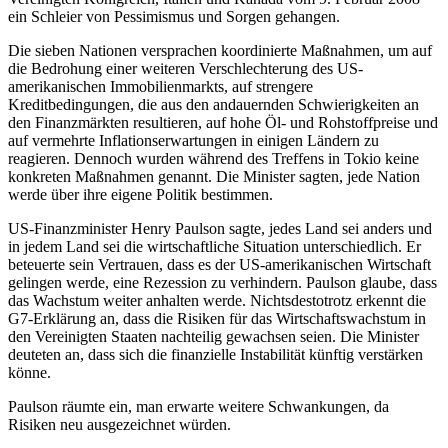
ein Schleier von Pessimismus und Sorgen gehangen.
Die sieben Nationen versprachen koordinierte Maßnahmen, um auf
die Bedrohung einer weiteren Verschlechterung des US-
amerikanischen Immobilienmarkts, auf strengere
Kreditbedingungen, die aus den andauernden Schwierigkeiten an
den Finanzmärkten resultieren, auf hohe Öl- und Rohstoffpreise und
auf vermehrte Inflationserwartungen in einigen Ländern zu
reagieren. Dennoch wurden während des Treffens in Tokio keine
konkreten Maßnahmen genannt. Die Minister sagten, jede Nation
werde über ihre eigene Politik bestimmen.
US-Finanzminister Henry Paulson sagte, jedes Land sei anders und
in jedem Land sei die wirtschaftliche Situation unterschiedlich. Er
beteuerte sein Vertrauen, dass es der US-amerikanischen Wirtschaft
gelingen werde, eine Rezession zu verhindern. Paulson glaube, dass
das Wachstum weiter anhalten werde. Nichtsdestotrotz erkennt die
G7-Erklärung an, dass die Risiken für das Wirtschaftswachstum in
den Vereinigten Staaten nachteilig gewachsen seien. Die Minister
deuteten an, dass sich die finanzielle Instabilität künftig verstärken
könne.
Paulson räumte ein, man erwarte weitere Schwankungen, da
Risiken neu ausgezeichnet würden.