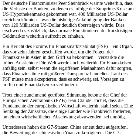
Der deutsche Finanzminister Peer Steinbrück warnte weiterhin, dass
die Verluste der Banken, zu denen es infolge der Subprime-Krise am
US-Hypothekenmarkt gekommen war, 400 Milliarden US-Dollar
erreichen könnten – was die bisherige Ankündigung der Banken
von 120 Milliarden US-Dollar deutlich übersteigen würde. Dies
erschwert es zusätzlich, das normale Funktionieren der kurzfristigen
Geldmärkte weiterhin aufrecht zu erhalten.
Ein Bericht des Forums für Finanzmarktstabilität (FSF) – ein Organ,
das vor zehn Jahren geschaffen wurde, um die Folgen der
Finanzkrise in Asien in den Griff zu bekommen – verstärkte die
trüben Aussichten: Die Welt werde auch weiterhin für Finanzkrisen
anfällig sein, selbst wenn die ergriffenen Maßnahmen dafür sorgten,
dass Finanzinstitute mit größerer Transparenz handelten. Laut des
FSF müsse man akzeptieren, dass es schwierig sei, Vorsagen zu
treffen und Finanzkrisen zu verhindern.
Trotz einer zunehmend getrübten Stimmung betonte der Chef der
Europäischen Zentralbank (EZB) Jean-Claude Trichet, dass die
Fundamente der europäischen Wirtschaft weiterhin stabil seien. Eine
Senkung der Zinssätze, die einige Länder wie Frankreich forderten,
um einen wirtschaftlichen Abschwung abzuwenden, sei unnötig.
Unterdessen haben die G7-Staaten China erneut dazu aufgerufen,
die Bewertung des chinesischen Yuan zu korrigieren. Die G7-