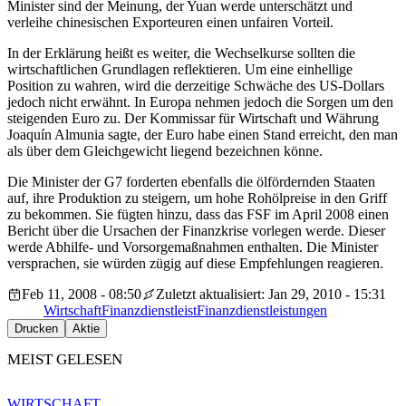
Minister sind der Meinung, der Yuan werde unterschätzt und
verleihe chinesischen Exporteuren einen unfairen Vorteil.
In der Erklärung heißt es weiter, die Wechselkurse sollten die
wirtschaftlichen Grundlagen reflektieren. Um eine einhellige
Position zu wahren, wird die derzeitige Schwäche des US-Dollars
jedoch nicht erwähnt. In Europa nehmen jedoch die Sorgen um den
steigenden Euro zu. Der Kommissar für Wirtschaft und Währung
Joaquín Almunia sagte, der Euro habe einen Stand erreicht, den man
als über dem Gleichgewicht liegend bezeichnen könne.
Die Minister der G7 forderten ebenfalls die ölfördernden Staaten
auf, ihre Produktion zu steigern, um hohe Rohölpreise in den Griff
zu bekommen. Sie fügten hinzu, dass das FSF im April 2008 einen
Bericht über die Ursachen der Finanzkrise vorlegen werde. Dieser
werde Abhilfe- und Vorsorgemaßnahmen enthalten. Die Minister
versprachen, sie würden zügig auf diese Empfehlungen reagieren.
Feb 11, 2008 - 08:50
Zuletzt aktualisiert: Jan 29, 2010 - 15:31
Wirtschaft
Finanzdienstleist
Finanzdienstleistungen
Drucken
Aktie
MEIST GELESEN
WIRTSCHAFT