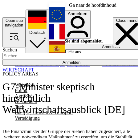
Ga naar de hoofdinhoud
Anmelden
Open sub
Close menu
English
navigation
Deutsch
Français
Sie sind abgemeldet.
Anmelden
Suchen
Licht aus
Español
Anmelden
Ukraine
Politik
Verteidigung
Rapporteur
Newsletters
Event
WIRTSCHAFT
POLICY AREAS
G7-Minister skeptisch
Wirtschaft
Politik
hinsichtlich
Agrifood
Gesundheit
Weltwirtschaftsausblick [DE]
Tech
Energie, Umwelt & Transport
Verteidigung
Die Finanzminister der Gruppe der Sieben haben zugesichert, alle
‚weiteren notwendigen Maßnahmen’ zu ergreifen, um die Stabilität