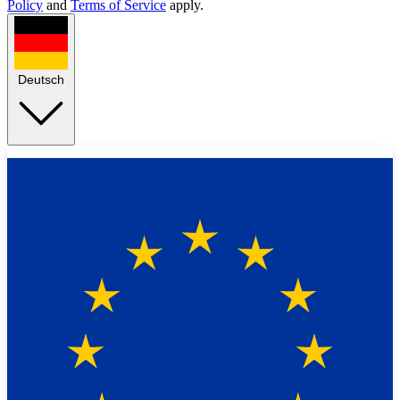
Policy
and
Terms of Service
apply.
Deutsch