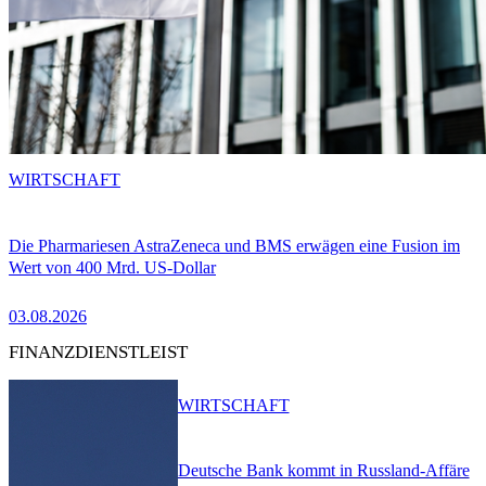
WIRTSCHAFT
Die Pharmariesen AstraZeneca und BMS erwägen eine Fusion im
Wert von 400 Mrd. US-Dollar
03.08.2026
FINANZDIENSTLEIST
WIRTSCHAFT
Deutsche Bank kommt in Russland-Affäre