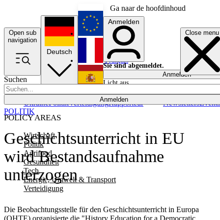
Ga naar de hoofdinhoud
Anmelden
Open sub
Close menu
English
navigation
Deutsch
Français
Sie sind abgemeldet.
Anmelden
Suchen
Licht aus
Español
Anmelden
Ukraine
Politik
Verteidigung
Rapporteur
Newsletters
Event
POLITIK
POLICY AREAS
Geschichtsunterricht in EU
Wirtschaft
Politik
wird Bestandsaufnahme
Agrifood
Gesundheit
unterzogen
Tech
Energie, Umwelt & Transport
Verteidigung
Die Beobachtungsstelle für den Geschichtsunterricht in Europa
(OHTE) organisierte die "History Education for a Democratic