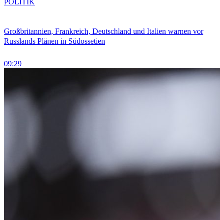
POLITIK
Großbritannien, Frankreich, Deutschland und Italien warnen vor
Russlands Plänen in Südossetien
09:29