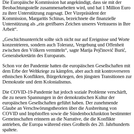
Die Europäische Kommission hat angekündigt, dass sie mit der
Beobachtungsstelle zusammenarbeiten wird, und hat 1 Million Euro
zu ihrer Unterstützung zugesagt. Der Vizepräsident der
Kommission, Margaritis Schinas, bezeichnete die finanzielle
Unterstützung als „ein greifbares Zeichen unseres Vertrauens in Ihre
Arbeit“.
„Geschichtsunterricht sollte sich nicht nur auf Ereignisse und Worte
konzentrieren, sondern auch Toleranz, Vergebung und Offenheit
zwischen den Völkern vermitteln“, sagte Marija Pejčinović Burić,
Generalsekretärin des Europarats.
Schon vor der Pandemie hatten die europäischen Gesellschaften mit
dem Erbe der Weltkriege zu kämpfen, aber auch mit kontroverseren
ethnischen Konflikten, Bürgerkriegen, den jüngsten Transitionen zur
Demokratie und dem Kolonialismus.
Die COVID-19-Pandemie hat jedoch soziale Probleme verschärft,
die zu neuen Spannungen in der demokratischen Kultur der
europäischen Gesellschaften geführt haben. Der zunehmende
Glaube an Verschwörungstheorien über die Ausbreitung von
COVID und Impfstoffen sowie die Sündenbockfunktion bestimmter
Gemeinschaften erinnern an die Narrative, die die Konflikte
antrieben, die Europa während eines Großteils des 20. Jahrhunderts
spaltete.