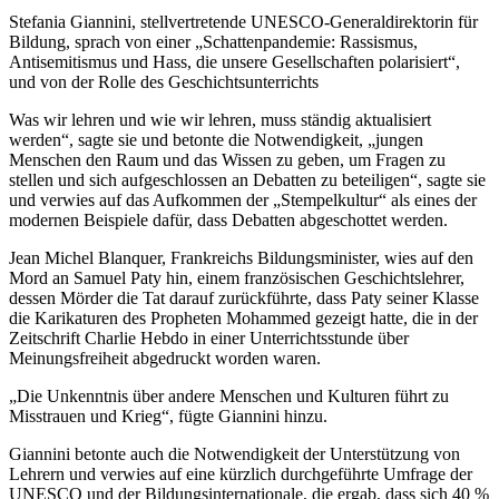
Stefania Giannini, stellvertretende UNESCO-Generaldirektorin für
Bildung, sprach von einer „Schattenpandemie: Rassismus,
Antisemitismus und Hass, die unsere Gesellschaften polarisiert“,
und von der Rolle des Geschichtsunterrichts
Was wir lehren und wie wir lehren, muss ständig aktualisiert
werden“, sagte sie und betonte die Notwendigkeit, „jungen
Menschen den Raum und das Wissen zu geben, um Fragen zu
stellen und sich aufgeschlossen an Debatten zu beteiligen“, sagte sie
und verwies auf das Aufkommen der „Stempelkultur“ als eines der
modernen Beispiele dafür, dass Debatten abgeschottet werden.
Jean Michel Blanquer, Frankreichs Bildungsminister, wies auf den
Mord an Samuel Paty hin, einem französischen Geschichtslehrer,
dessen Mörder die Tat darauf zurückführte, dass Paty seiner Klasse
die Karikaturen des Propheten Mohammed gezeigt hatte, die in der
Zeitschrift Charlie Hebdo in einer Unterrichtsstunde über
Meinungsfreiheit abgedruckt worden waren.
„Die Unkenntnis über andere Menschen und Kulturen führt zu
Misstrauen und Krieg“, fügte Giannini hinzu.
Giannini betonte auch die Notwendigkeit der Unterstützung von
Lehrern und verwies auf eine kürzlich durchgeführte Umfrage der
UNESCO und der Bildungsinternationale, die ergab, dass sich 40 %