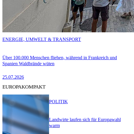
ENERGIE, UMWELT & TRANSPORT
Über 100.000 Menschen fliehen, während in Frankreich und
Spanien Waldbrände wüten
25.07.2026
EUROPAKOMPAKT
POLITIK
Landwirte laufen sich für Europawahl
warm