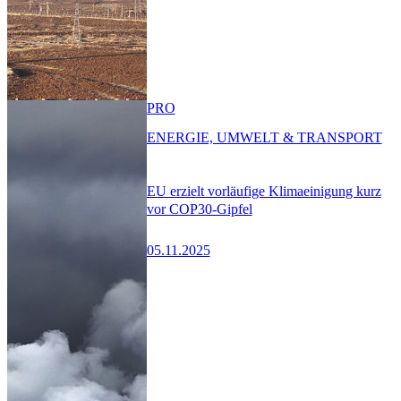
PRO
ENERGIE, UMWELT & TRANSPORT
EU erzielt vorläufige Klimaeinigung kurz
vor COP30-Gipfel
05.11.2025