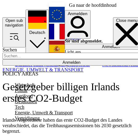
Ga naar de hoofdinhoud
Anmelden
Open sub
Close menu
English
navigation
Deutsch
Français
Sie sind abgemeldet.
Anmelden
Suchen
Licht aus
Español
Anmelden
Ukraine
Politik
Verteidigung
Rapporteur
Newsletters
Event
ENERGIE, UMWELT & TRANSPORT
POLICY AREAS
Gesetzgeber billigen Irlands
Wirtschaft
Politik
erstes CO2-Budget
Agrifood
Gesundheit
Tech
Energie, Umwelt & Transport
Verteidigung
Irlands Abgeordnete haben das erste CO2-Budget des Landes
verabschiedet, das die Treibhausgasemissionen bis 2030 gesetzlich
begrenzt.