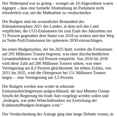
Der Widerstand war so gering – weniger als 10 Abgeordnete waren
dagegen -, dass eine formelle Abstimmung im Parlament nicht
erforderlich war, um die Maßnahme zu verabschieden.
Die Budgets sind ein wesentlicher Bestandteil des
Klimaaktionsplans 2021 des Landes, in dem sich das Land
verpflichtet, die CO2-Emissionen bis zum Ende des Jahrzehnts um
51 Prozent gegenüber dem Stand von 2018 zu senken und den Weg
zu Netto-Null-Emissionen bis spätestens 2050 einzuschlagen.
Im ersten Budgetzyklus, der bis 2025 läuft, werden die Emissionen
auf 295 Millionen Tonnen begrenzt, was einer durchschnittlichen
Gesamtreduktion von 4,8 Prozent entspricht. Von 2026 bis 2030
wird diese Zahl auf 200 Millionen Tonnen sinken, was einer
Verringerung um 8,3 Prozent gleichkommt. Im dritten Zyklus, von
2031 bis 2035, wird die Obergrenze bei 151 Millionen Tonnen
liegen – eine Verringerung um 3,5 Prozent.
Die Budgets werden nun weiter in sektorale
Emissionshöchstgrenzen aufgeschlüsselt, die laut Minister Ossian
Smyth der Regierung bis Ende Juni vorgelegt werden sollen und
„festlegen, wie jeder Wirtschaftssektor zur Erreichung der
Kohlenstoffbudgets beitragen wird.“
Der Verabschiedung des Antrags ging eine lange Debatte voraus, in