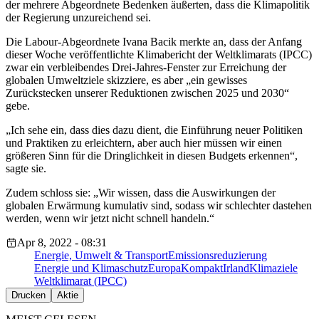
der mehrere Abgeordnete Bedenken äußerten, dass die Klimapolitik
der Regierung unzureichend sei.
Die Labour-Abgeordnete Ivana Bacik merkte an, dass der Anfang
dieser Woche veröffentlichte Klimabericht der Weltklimarats (IPCC)
zwar ein verbleibendes Drei-Jahres-Fenster zur Erreichung der
globalen Umweltziele skizziere, es aber „ein gewisses
Zurückstecken unserer Reduktionen zwischen 2025 und 2030“
gebe.
„Ich sehe ein, dass dies dazu dient, die Einführung neuer Politiken
und Praktiken zu erleichtern, aber auch hier müssen wir einen
größeren Sinn für die Dringlichkeit in diesen Budgets erkennen“,
sagte sie.
Zudem schloss sie: „Wir wissen, dass die Auswirkungen der
globalen Erwärmung kumulativ sind, sodass wir schlechter dastehen
werden, wenn wir jetzt nicht schnell handeln.“
Apr 8, 2022 - 08:31
Energie, Umwelt & Transport
Emissionsreduzierung
Energie und Klimaschutz
EuropaKompakt
Irland
Klimaziele
Weltklimarat (IPCC)
Drucken
Aktie