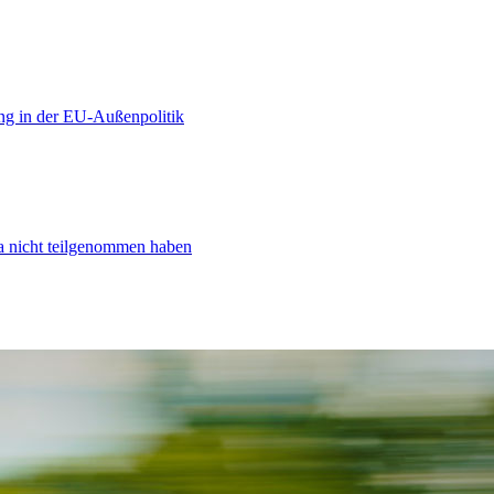
ng in der EU-Außenpolitik
ta nicht teilgenommen haben