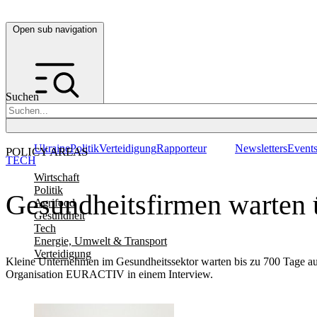
Open sub navigation
Suchen
Ukraine
Politik
Verteidigung
Rapporteur
Newsletters
Event
POLICY AREAS
TECH
Wirtschaft
Politik
Gesundheitsfirmen warten ü
Agrifood
Gesundheit
Tech
Energie, Umwelt & Transport
Verteidigung
Kleine Unternehmen im Gesundheitssektor warten bis zu 700 Tage au
Organisation EURACTIV in einem Interview.