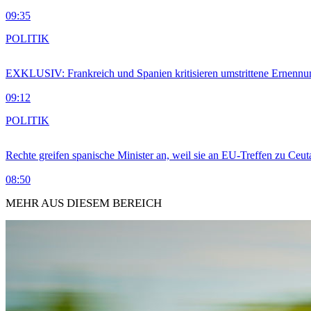
09:35
POLITIK
EXKLUSIV: Frankreich und Spanien kritisieren umstrittene Ernennu
09:12
POLITIK
Rechte greifen spanische Minister an, weil sie an EU-Treffen zu Ceu
08:50
MEHR AUS DIESEM BEREICH