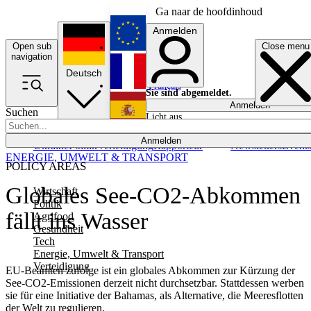
Ga naar de hoofdinhoud
Anmelden
Open sub
Close menu
English
navigation
Deutsch
Français
Sie sind abgemeldet.
Anmelden
Suchen
Licht aus
Español
Anmelden
Ukraine
Politik
Verteidigung
Rapporteur
Newsletters
Event
ENERGIE, UMWELT & TRANSPORT
POLICY AREAS
Globales See-CO2-Abkommen
Wirtschaft
Politik
fällt ins Wasser
Agrifood
Gesundheit
Tech
Energie, Umwelt & Transport
Verteidigung
EU-Beamten zufolge ist ein globales Abkommen zur Kürzung der
See-CO2-Emissionen derzeit nicht durchsetzbar. Stattdessen werben
sie für eine Initiative der Bahamas, als Alternative, die Meeresflotten
der Welt zu regulieren.