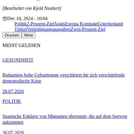
[Bearbeitet von Kjeld Neubert]
Dec 16, 2024 - 10:04
Politik
2-Prozent-Ziel
Ägäis
Europa Kompakt
Griechenland
Türkei
Verteidigungsausgaben
Zwei-Prozent-Ziel
Drucken
Aktie
MEIST GELESEN
GESUNDHEIT
Bulgariens hohe Geburtenrate verschleiert die sich verschärfende
demografische Krise
28.07.2026
POLITIK
Spanische Enklave von Migranten überrannt, die auf dem Seeweg
ankommen
30.07.2026