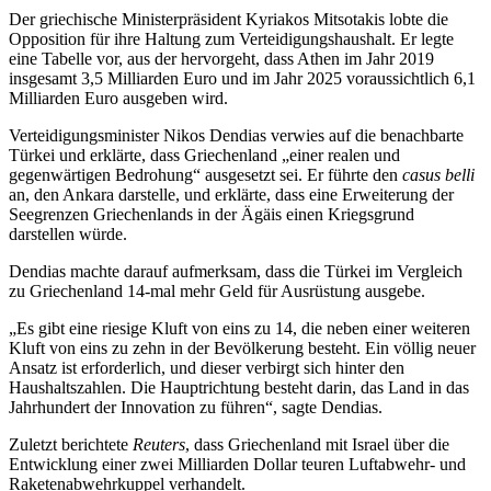
Der griechische Ministerpräsident Kyriakos Mitsotakis lobte die
Opposition für ihre Haltung zum Verteidigungshaushalt. Er legte
eine Tabelle vor, aus der hervorgeht, dass Athen im Jahr 2019
insgesamt 3,5 Milliarden Euro und im Jahr 2025 voraussichtlich 6,1
Milliarden Euro ausgeben wird.
Verteidigungsminister Nikos Dendias verwies auf die benachbarte
Türkei und erklärte, dass Griechenland „einer realen und
gegenwärtigen Bedrohung“ ausgesetzt sei. Er führte den
casus belli
an, den Ankara darstelle, und erklärte, dass eine Erweiterung der
Seegrenzen Griechenlands in der Ägäis einen Kriegsgrund
darstellen würde.
Dendias machte darauf aufmerksam, dass die Türkei im Vergleich
zu Griechenland 14-mal mehr Geld für Ausrüstung ausgebe.
„Es gibt eine riesige Kluft von eins zu 14, die neben einer weiteren
Kluft von eins zu zehn in der Bevölkerung besteht. Ein völlig neuer
Ansatz ist erforderlich, und dieser verbirgt sich hinter den
Haushaltszahlen. Die Hauptrichtung besteht darin, das Land in das
Jahrhundert der Innovation zu führen“, sagte Dendias.
Zuletzt berichtete
Reuters
, dass Griechenland mit Israel über die
Entwicklung einer zwei Milliarden Dollar teuren Luftabwehr- und
Raketenabwehrkuppel verhandelt.