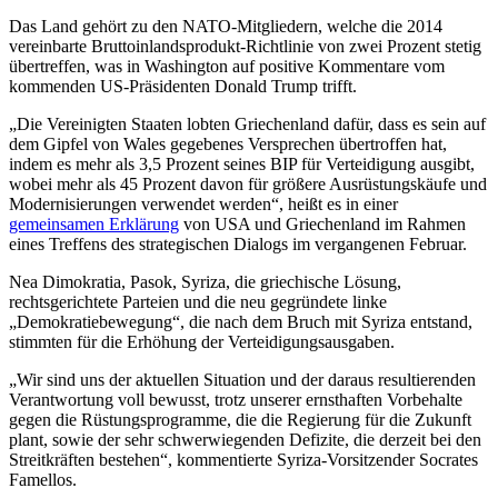
Das Land gehört zu den NATO-Mitgliedern, welche die 2014
vereinbarte Bruttoinlandsprodukt-Richtlinie von zwei Prozent stetig
übertreffen, was in Washington auf positive Kommentare vom
kommenden US-Präsidenten Donald Trump trifft.
„Die Vereinigten Staaten lobten Griechenland dafür, dass es sein auf
dem Gipfel von Wales gegebenes Versprechen übertroffen hat,
indem es mehr als 3,5 Prozent seines BIP für Verteidigung ausgibt,
wobei mehr als 45 Prozent davon für größere Ausrüstungskäufe und
Modernisierungen verwendet werden“, heißt es in einer
gemeinsamen Erklärung
von USA und Griechenland im Rahmen
eines Treffens des strategischen Dialogs im vergangenen Februar.
Nea Dimokratia, Pasok, Syriza, die griechische Lösung,
rechtsgerichtete Parteien und die neu gegründete linke
„Demokratiebewegung“, die nach dem Bruch mit Syriza entstand,
stimmten für die Erhöhung der Verteidigungsausgaben.
„Wir sind uns der aktuellen Situation und der daraus resultierenden
Verantwortung voll bewusst, trotz unserer ernsthaften Vorbehalte
gegen die Rüstungsprogramme, die die Regierung für die Zukunft
plant, sowie der sehr schwerwiegenden Defizite, die derzeit bei den
Streitkräften bestehen“, kommentierte Syriza-Vorsitzender Socrates
Famellos.