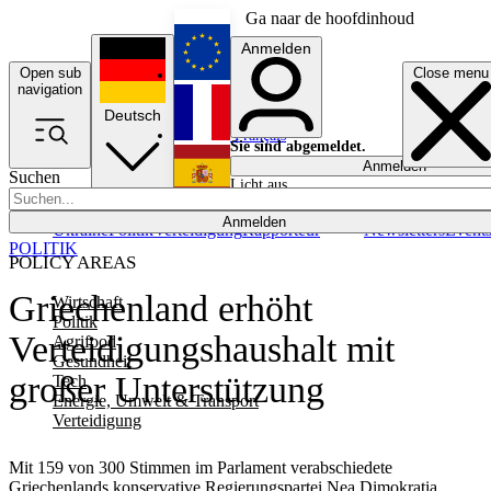
Ga naar de hoofdinhoud
Anmelden
Open sub
Close menu
English
navigation
Deutsch
Français
Sie sind abgemeldet.
Anmelden
Suchen
Licht aus
Español
Anmelden
Ukraine
Politik
Verteidigung
Rapporteur
Newsletters
Event
POLITIK
POLICY AREAS
Griechenland erhöht
Wirtschaft
Politik
Verteidigungshaushalt mit
Agrifood
Gesundheit
großer Unterstützung
Tech
Energie, Umwelt & Transport
Verteidigung
Mit 159 von 300 Stimmen im Parlament verabschiedete
Griechenlands konservative Regierungspartei Nea Dimokratia