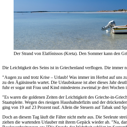
Der Strand von Elafónissos (Kreta). Den Sommer kann den Gri
Die Leichtigkeit des Seins ist in Griechenland verflogen. Die imme
"Augen zu und trotz Krise – Urlaub! Was immer im Herbst auf uns zuk
zu den Ägäisinseln wartet. Die Urlaubskasse ist aber dieses Jahr deut
fuhr er sogar mit Frau und Kind mindestens zweimal je drei Wochen 
"Es waren die goldenen Zeiten der Leichtigkeit des Grieche-in-Grieche
Staatspleite. Wegen des riesigen Haushaltsdefizits und der drücken
ging von 19 auf 23 Prozent rauf. Allein die Steuern auf Tabak und Spir
Doch an diesem Tag läuft die Fähre nicht mehr aus. Die Seeleute str
ziehen die wartenden Urlauber mit ihrem Gepäck wieder ab. "Na, da