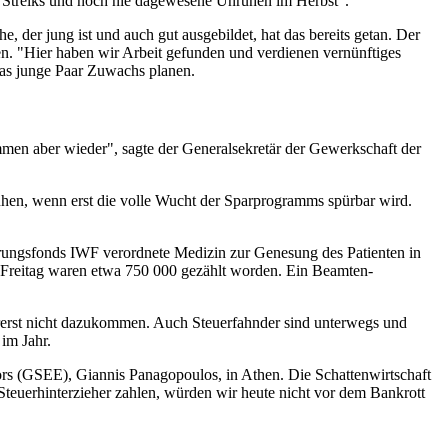
e Streiks und noch nie dagewesene Unruhen im Herbst".
der jung ist und auch gut ausgebildet, hat das bereits getan. Der
iben. "Hier haben wir Arbeit gefunden und verdienen vernünftiges
 das junge Paar Zuwachs planen.
mmen aber wieder", sagte der Generalsekretär der Gewerkschaft der
ruhen, wenn erst die volle Wucht der Sparprogramms spürbar wird.
rungsfonds IWF verordnete Medizin zur Genesung des Patienten in
n Freitag waren etwa 750 000 gezählt worden. Ein Beamten-
orerst nicht dazukommen. Auch Steuerfahnder sind unterwegs und
 im Jahr.
tors (GSEE), Giannis Panagopoulos, in Athen. Die Schattenwirtschaft
e Steuerhinterzieher zahlen, würden wir heute nicht vor dem Bankrott