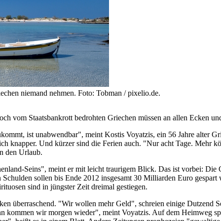
echen niemand nehmen. Foto: Tobman / pixelio.de.
r noch vom Staatsbankrott bedrohten Griechen müssen an allen Ecken u
ommt, ist unabwendbar", meint Kostis Voyatzis, ein 56 Jahre alter Gri
lich knapper. Und kürzer sind die Ferien auch. "Nur acht Tage. Mehr kö
in den Urlaub.
nland-Seins", meint er mit leicht traurigem Blick. Das ist vorbei: Die
den Schulden sollen bis Ende 2012 insgesamt 30 Milliarden Euro gespa
ituosen sind in jüngster Zeit dreimal gestiegen.
eiken überraschend. "Wir wollen mehr Geld", schreien einige Dutzend 
nn kommen wir morgen wieder", meint Voyatzis. Auf dem Heimweg spri