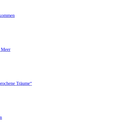
ankommen
n Meer
brochene Träume“
en