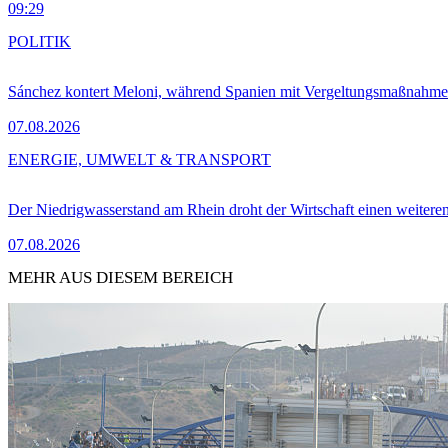
09:29
POLITIK
Sánchez kontert Meloni, während Spanien mit Vergeltungsmaßnahme
07.08.2026
ENERGIE, UMWELT & TRANSPORT
Der Niedrigwasserstand am Rhein droht der Wirtschaft einen weitere
07.08.2026
MEHR AUS DIESEM BEREICH