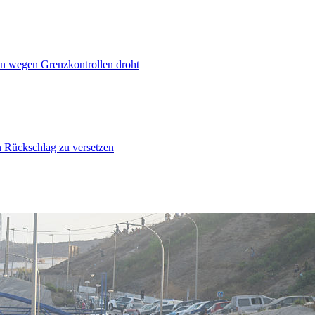
n wegen Grenzkontrollen droht
n Rückschlag zu versetzen