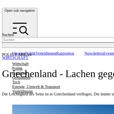
Open sub navigation
Suchen
Ukraine
Politik
Verteidigung
Rapporteur
Newsletters
Event
POLICY AREAS
WIRTSCHAFT
Wirtschaft
Politik
Griechenland - Lachen geg
Agrifood
Gesundheit
Tech
Energie, Umwelt & Transport
Verteidigung
Die Leichtigkeit des Seins ist in Griechenland verflogen. Die imme