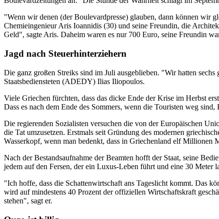
Boulevardzeitungen an: "Die Stunde der Wahrheit schlägt im Septemb
"Wenn wir denen (der Boulevardpresse) glauben, dann können wir glei
Chemieingenieur Aris Ioannidis (30) und seine Freundin, die Architekt
Geld", sagte Aris. Daheim waren es nur 700 Euro, seine Freundin war
Jagd nach Steuerhinterziehern
Die ganz großen Streiks sind im Juli ausgeblieben. "Wir hatten sech
Staatsbediensteten (ADEDY) Ilias Iliopoulos.
Viele Griechen fürchten, dass das dicke Ende der Krise im Herbst ers
Dass es nach dem Ende des Sommers, wenn die Touristen weg sind, 
Die regierenden Sozialisten versuchen die von der Europäischen Un
die Tat umzusetzen. Erstmals seit Gründung des modernen griechisch
Wasserkopf, wenn man bedenkt, dass in Griechenland elf Millionen M
Nach der Bestandsaufnahme der Beamten hofft der Staat, seine Bedie
jedem auf den Fersen, der ein Luxus-Leben führt und eine 30 Meter lan
"Ich hoffe, dass die Schattenwirtschaft ans Tageslicht kommt. Das kö
wird auf mindestens 40 Prozent der offiziellen Wirtschaftskraft gesch
stehen", sagt er.