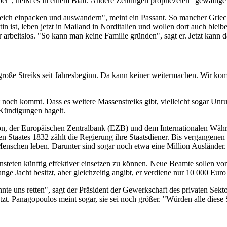
er", heißt es in einem Blatt. Andere Zeitungen prophezeien "gewaltig
ch einpacken und auswandern", meint ein Passant. So mancher Grieche, 
in ist, leben jetzt in Mailand in Norditalien und wollen dort auch ble
 arbeitslos. "So kann man keine Familie gründen", sagt er. Jetzt kann
s große Streiks seit Jahresbeginn. Da kann keiner weitermachen. Wir ko
t noch kommt. Dass es weitere Massenstreiks gibt, vielleicht sogar Un
Kündigungen hagelt.
ion, der Europäischen Zentralbank (EZB) und dem Internationalen Wäh
en Staates 1832 zählt die Regierung ihre Staatsdiener. Bis vergangene
enschen leben. Darunter sind sogar noch etwa eine Million Ausländer.
nsteten künftig effektiver einsetzen zu können. Neue Beamte sollen v
ge Jacht besitzt, aber gleichzeitig angibt, er verdiene nur 10 000 Euro
nnte uns retten", sagt der Präsident der Gewerkschaft des privaten Sek
ätzt. Panagopoulos meint sogar, sie sei noch größer. "Würden alle dies