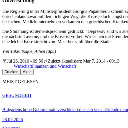
Ouzo ist billig
Die Regierung unter Ministerpräsident Giorgos Papandreou scheint z
Griechenland zwar auf dem richtigen Weg, die Krise jedoch längst 
bestochen. Medizinunternehmen verkaufen den griechischen Krankenhä
Die Stimmung ist dementsprechend gedrückt. "Depressiv sind wir aber
die nächste Taverne, und die Krise ist vorbei. Wir lachen mit Freund
eine leichte Brise streicht vom Meer her sanft über die Stadt.
Von Takis Tsafos, Athen (dpa)
Jul 26, 2010 - 09:56
Zuletzt aktualisiert: Mar 7, 2014 - 00:13
Wirtschaft
Finanzen und Wirtschaft
Drucken
Aktie
MEIST GELESEN
GESUNDHEIT
Bulgariens hohe Geburtenrate verschleiert die sich verschärfende dem
28.07.2026