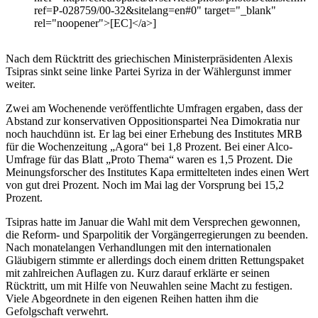
ref=P-028759/00-32&sitelang=en#0" target="_blank"
rel="noopener">[EC]</a>]
Nach dem Rücktritt des griechischen Ministerpräsidenten Alexis
Tsipras sinkt seine linke Partei Syriza in der Wählergunst immer
weiter.
Zwei am Wochenende veröffentlichte Umfragen ergaben, dass der
Abstand zur konservativen Oppositionspartei Nea Dimokratia nur
noch hauchdünn ist. Er lag bei einer Erhebung des Institutes MRB
für die Wochenzeitung „Agora“ bei 1,8 Prozent. Bei einer Alco-
Umfrage für das Blatt „Proto Thema“ waren es 1,5 Prozent. Die
Meinungsforscher des Institutes Kapa ermittelteten indes einen Wert
von gut drei Prozent. Noch im Mai lag der Vorsprung bei 15,2
Prozent.
Tsipras hatte im Januar die Wahl mit dem Versprechen gewonnen,
die Reform- und Sparpolitik der Vorgängerregierungen zu beenden.
Nach monatelangen Verhandlungen mit den internationalen
Gläubigern stimmte er allerdings doch einem dritten Rettungspaket
mit zahlreichen Auflagen zu. Kurz darauf erklärte er seinen
Rücktritt, um mit Hilfe von Neuwahlen seine Macht zu festigen.
Viele Abgeordnete in den eigenen Reihen hatten ihm die
Gefolgschaft verwehrt.