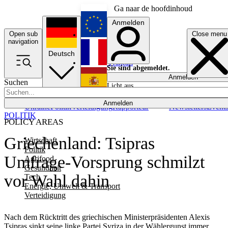
Ga naar de hoofdinhoud
Anmelden
Open sub
Close menu
English
navigation
Deutsch
Français
Sie sind abgemeldet.
Anmelden
Suchen
Licht aus
Español
Anmelden
Ukraine
Politik
Verteidigung
Rapporteur
Newsletters
Event
POLITIK
POLICY AREAS
Griechenland: Tsipras
Wirtschaft
Politik
Umfrage-Vorsprung schmilzt
Agrifood
Gesundheit
vor Wahl dahin
Tech
Energie, Umwelt & Transport
Verteidigung
Nach dem Rücktritt des griechischen Ministerpräsidenten Alexis
Tsipras sinkt seine linke Partei Syriza in der Wählergunst immer