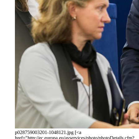
p028759003201-1048121.jpg [<a
href="http://ec.europa.eu/avservices/photo/photoDetails.cfm?