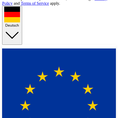
Policy
and
Terms of Service
apply.
Deutsch