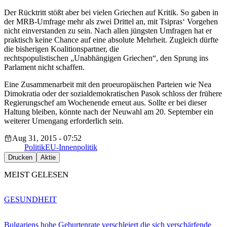
Der Rücktritt stößt aber bei vielen Griechen auf Kritik. So gaben in
der MRB-Umfrage mehr als zwei Drittel an, mit Tsipras‘ Vorgehen
nicht einverstanden zu sein. Nach allen jüngsten Umfragen hat er
praktisch keine Chance auf eine absolute Mehrheit. Zugleich dürfte
die bisherigen Koalitionspartner, die
rechtspopulistischen „Unabhängigen Griechen“, den Sprung ins
Parlament nicht schaffen.
Eine Zusammenarbeit mit den proeuropäischen Parteien wie Nea
Dimokratia oder der sozialdemokratischen Pasok schloss der frühere
Regierungschef am Wochenende erneut aus. Sollte er bei dieser
Haltung bleiben, könnte nach der Neuwahl am 20. September ein
weiterer Urnengang erforderlich sein.
Aug 31, 2015 - 07:52
Politik
EU-Innenpolitik
Drucken
Aktie
MEIST GELESEN
GESUNDHEIT
Bulgariens hohe Geburtenrate verschleiert die sich verschärfende