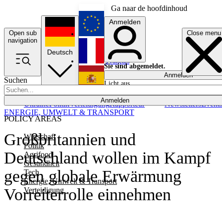
Ga naar de hoofdinhoud
Anmelden
Open sub
Close menu
English
navigation
Deutsch
Français
Sie sind abgemeldet.
Anmelden
Suchen
Licht aus
Español
Anmelden
Ukraine
Politik
Verteidigung
Rapporteur
Newsletters
Event
ENERGIE, UMWELT & TRANSPORT
POLICY AREAS
Großbritannien und
Wirtschaft
Politik
Deutschland wollen im Kampf
Agrifood
Gesundheit
gegen globale Erwärmung
Tech
Energie, Umwelt & Transport
Vorreiterrolle einnehmen
Verteidigung