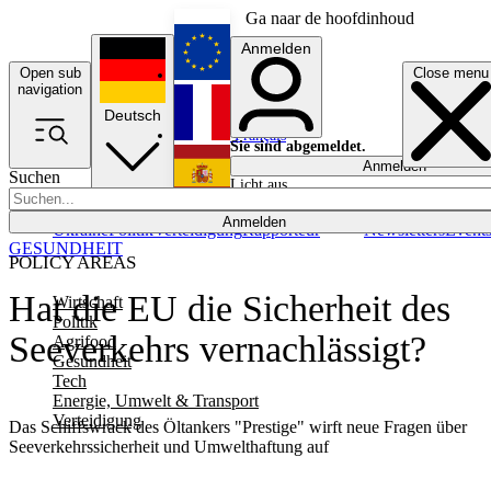
Ga naar de hoofdinhoud
Anmelden
Open sub
Close menu
English
navigation
Deutsch
Français
Sie sind abgemeldet.
Anmelden
Suchen
Licht aus
Español
Anmelden
Ukraine
Politik
Verteidigung
Rapporteur
Newsletters
Event
GESUNDHEIT
POLICY AREAS
Hat die EU die Sicherheit des
Wirtschaft
Politik
Seeverkehrs vernachlässigt?
Agrifood
Gesundheit
Tech
Energie, Umwelt & Transport
Verteidigung
Das Schiffswrack des Öltankers "Prestige" wirft neue Fragen über
Seeverkehrssicherheit und Umwelthaftung auf