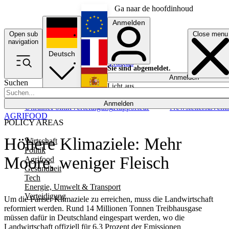
Ga naar de hoofdinhoud
Anmelden
Open sub
Close menu
English
navigation
Deutsch
Français
Sie sind abgemeldet.
Anmelden
Suchen
Licht aus
Español
Anmelden
Ukraine
Politik
Verteidigung
Rapporteur
Newsletters
Event
AGRIFOOD
POLICY AREAS
Höhere Klimaziele: Mehr
Wirtschaft
Politik
Moore, weniger Fleisch
Agrifood
Gesundheit
Tech
Energie, Umwelt & Transport
Verteidigung
Um die Pariser Klimaziele zu erreichen, muss die Landwirtschaft
reformiert werden. Rund 14 Millionen Tonnen Treibhausgase
müssen dafür in Deutschland eingespart werden, wo die
Landwirtschaft offiziell für 6,3 Prozent der Emissionen