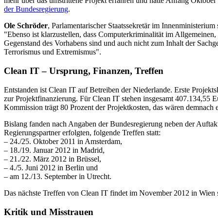
mehr über das umstrittene Projekt erfahren und hatte Anfang Oktober
der Bundesregierung
.
Ole Schröder
, Parlamentarischer Staatssekretär im Innenministerium
"Ebenso ist klarzustellen, dass Computerkriminalität im Allgemeinen, 
Gegenstand des Vorhabens sind und auch nicht zum Inhalt der Sachge
Terrorismus und Extremismus".
Clean IT – Ursprung, Finanzen, Treffen
Entstanden ist Clean IT auf Betreiben der Niederlande. Erste Projekt
zur Projektfinanzierung. Für Clean IT stehen insgesamt 407.134,55 E
Kommission trägt 80 Prozent der Projektkosten, das wären demnach et
Bislang fanden nach Angaben der Bundesregierung neben der Auftaktv
Regierungspartner erfolgten, folgende Treffen statt:
– 24./25. Oktober 2011 in Amsterdam,
– 18./19. Januar 2012 in Madrid,
– 21./22. März 2012 in Brüssel,
– 4./5. Juni 2012 in Berlin und
– am 12./13. September in Utrecht.
Das nächste Treffen von Clean IT findet im November 2012 in Wien s
Kritik und Misstrauen