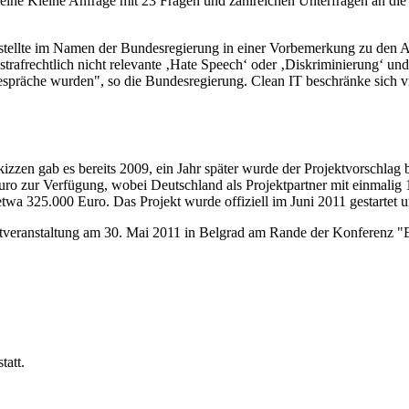
 eine Kleine Anfrage mit 23 Fragen und zahlreichen Unterfragen an die
 stellte im Namen der Bundesregierung in einer Vorbemerkung zu den Ant
strafrechtlich nicht relevante ‚Hate Speech‘ oder ‚Diskriminierung‘ un
spräche wurden", so die Bundesregierung. Clean IT beschränke sich v
skizzen gab es bereits 2009, ein Jahr später wurde der Projektvorschl
uro zur Verfügung, wobei Deutschland als Projektpartner mit einmalig 1
wa 325.000 Euro. Das Projekt wurde offiziell im Juni 2011 gestartet u
eranstaltung am 30. Mai 2011 in Belgrad am Rande der Konferenz "Eur
tatt.