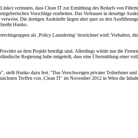
Linke) vermuten, dass Clean IT zur Ermittlung des Bedarfs von Filtert
zgeberischen Vorschläge erarbeiten. Das Vertrauen in derartige Ausk
T‘ verweist. Die dortigen Auskünfte liegen aber quer zu den Ausführun
chreibt Hunko.
rgerrechtsgruppen als ‚Policy Laundering‘ bezeichnet wird: Vorhaben, d
 Provider an dem Projekt beteiligt sind. Allerdings würde nur die Firme
ländische Regierung habe mitgeteilt, dass eine Übermittlung einer vol
", stellt Hunko dazu fest. "Das Verschweigen privater Teilnehmer und da
 nächsten Treffen von ‚Clean IT‘ im November 2012 in Wien die Inhalt