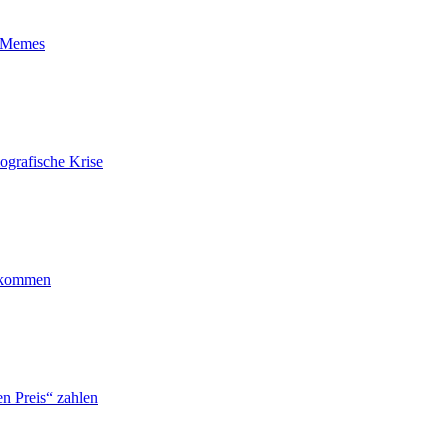
t-Memes
ografische Krise
ankommen
n Preis“ zahlen