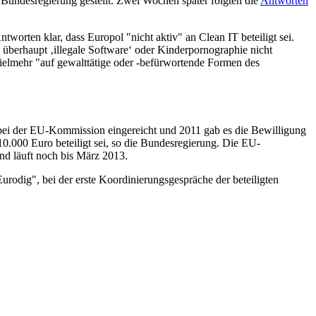
 Bundesregierung gestellt. Zwei Wochen später folgten die
Antworten
worten klar, dass Europol "nicht aktiv" an Clean IT beteiligt sei.
d überhaupt ‚illegale Software‘ oder Kinderpornographie nicht
ielmehr "auf gewalttätige oder -befürwortende Formen des
ag bei der EU-Kommission eingereicht und 2011 gab es die Bewilligung
0.000 Euro beteiligt sei, so die Bundesregierung. Die EU-
nd läuft noch bis März 2013.
odig", bei der erste Koordinierungsgespräche der beteiligten