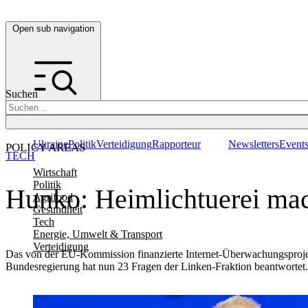
Open sub navigation
Suchen
Ukraine
Politik
Verteidigung
Rapporteur
Newsletters
Event
POLICY AREAS
TECH
Wirtschaft
Politik
Hunko: Heimlichtuerei mac
Agrifood
Gesundheit
Tech
Energie, Umwelt & Transport
Verteidigung
Das von der EU-Kommission finanzierte Internet-Überwachungsprojekt 
Bundesregierung hat nun 23 Fragen der Linken-Fraktion beantwortet. 