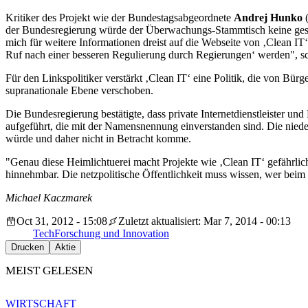
Kritiker des Projekt wie der Bundestagsabgeordnete
Andrej Hunko
(
der Bundesregierung würde der Überwachungs-Stammtisch keine geset
mich für weitere Informationen dreist auf die Webseite von ‚Clean I
Ruf nach einer besseren Regulierung durch Regierungen‘ werden", s
Für den Linkspolitiker verstärkt ‚Clean IT‘ eine Politik, die von Bü
supranationale Ebene verschoben.
Die Bundesregierung bestätigte, dass private Internetdienstleister und
aufgeführt, die mit der Namensnennung einverstanden sind. Die nieder
würde und daher nicht in Betracht komme.
"Genau diese Heimlichtuerei macht Projekte wie ‚Clean IT‘ gefährlich
hinnehmbar. Die netzpolitische Öffentlichkeit muss wissen, wer beim
Michael Kaczmarek
Oct 31, 2012 - 15:08
Zuletzt aktualisiert: Mar 7, 2014 - 00:13
Tech
Forschung und Innovation
Drucken
Aktie
MEIST GELESEN
WIRTSCHAFT