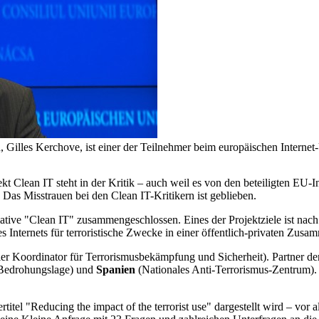
 Gilles Kerchove, ist einer der Teilnehmer beim europäischen Interne
Clean IT steht in der Kritik – auch weil es von den beteiligten EU-I
Das Misstrauen bei den Clean IT-Kritikern ist geblieben.
tiative "Clean IT" zusammengeschlossen. Eines der Projektziele ist na
nternets für terroristische Zwecke in einer öffentlich-privaten Zusamm
ler Koordinator für Terrorismusbekämpfung und Sicherheit). Partner d
 Bedrohungslage) und
Spanien
(Nationales Anti-Terrorismus-Zentrum).
rtitel "Reducing the impact of the terrorist use" dargestellt wird – vor