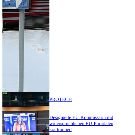
PRO
TECH
Designierte EU-Kommissarin mit
widersprüchlichen EU-Prioritäten
konfrontiert