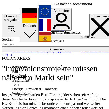
Ga naar de hoofdinhoud
Anmelden
Open sub
Close menu
English
navigation
Deutsch
Français
Sie sind abgemeldet.
Anmelden
Suchen
Licht aus
Español
Anmelden
Ukraine
Politik
Verteidigung
Rapporteur
Newsletters
Event
TECH
POLICY AREAS
"Innovationsprojekte müssen
Wirtschaft
Politik
näher am Markt sein"
Agrifood
Gesundheit
Tech
Energie, Umwelt & Transport
Verteidigung
Insgesamt 8,1 Milliarden Euro Fördergelder stehen seit Anfang
dieser Woche für Forschungsprojekte in der EU zur Verfügung. Die
EU-Kommission misst insbesondere der europa- und weltweiten
Vernetzung von Forschungsvorhaben einen hohen Stellenwert bei.