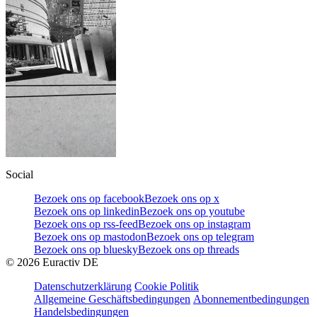
Social
Bezoek ons op facebook
Bezoek ons op x
Bezoek ons op linkedin
Bezoek ons op youtube
Bezoek ons op rss-feed
Bezoek ons op instagram
Bezoek ons op mastodon
Bezoek ons op telegram
Bezoek ons op bluesky
Bezoek ons op threads
©
2026
Euractiv DE
Datenschutzerklärung
Cookie Politik
Allgemeine Geschäftsbedingungen
Abonnementbedingungen
Handelsbedingungen