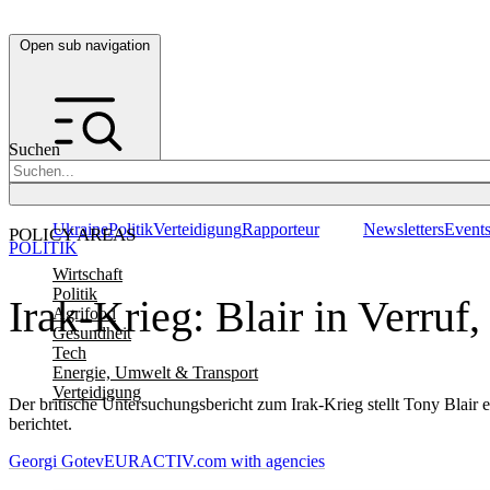
Open sub navigation
Suchen
Ukraine
Politik
Verteidigung
Rapporteur
Newsletters
Event
POLICY AREAS
POLITIK
Wirtschaft
Politik
Irak-Krieg: Blair in Verruf
Agrifood
Gesundheit
Tech
Energie, Umwelt & Transport
Verteidigung
Der britische Untersuchungsbericht zum Irak-Krieg stellt Tony Blair 
berichtet.
Georgi Gotev
EURACTIV.com with agencies