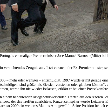
 Portugals ehemaliger Premierminister Jose Manuel Barroso (Mitte) bei 
ein vernichtendes Zeugnis aus. Jetzt versucht der Ex-Premierminister,
 2003 – mehr oder weniger – entschuldigt. 1997 wurde er mit gerade ei
chuldigen, sind größer als Sie sich vorstellen oder glauben können“, e
men, werde ihn nie wieder loslassen, erklärt er bei einer Pressekonf
h einem bedeutenden kriegsbefürwortenden Treffen auf den Azoren. 
roso, der das Treffen ausrichtete. Kurze Zeit später wurde Letzterer 
arroso 2009 ein weiteres Mal ins Amt gewählt. Seine Position behielt 