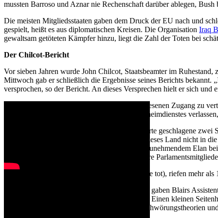
mussten Barroso und Aznar nie Rechenschaft darüber ablegen, Bush b
Die meisten Mitgliedsstaaten gaben dem Druck der EU nach und schlo
gespielt, heißt es aus diplomatischen Kreisen. Die Organisation
Iraq 
gewaltsam getöteten Kämpfer hinzu, liegt die Zahl der Toten bei sch
Der Chilcot-Bericht
Vor sieben Jahren wurde John Chilcot, Staatsbeamter im Ruhestand, 
Mittwoch gab er schließlich die Ergebnisse seines Berichts bekannt
versprochen, so der Bericht. An dieses Versprechen hielt er sich und e
Der Untersuchungsausschuss erhielt nie dagewesenen Zugang zu vertra
Entscheidung auf fehlerhafte Aussagen des Geheimdienstes verlassen, s
Blairs leidenschaftliche Verteidigungsrede dauerte geschlagene zwei 
keine direkte Bedrohung darstellte. „Ich habe dieses Land nicht in di
Erscheinung mager und angespannt, doch mit zunehmendem Elan beim B
Regierungen einzunehmen – auch wenn mehrere Parlamentsmitglieder b
„Blair lied, thousands died“ (Blair log, Tausende tot), riefen mehr a
Um womöglich ähnliche Szenen zu vermeiden, gaben Blairs Assistente
um die Fragen der Journalisten zu beantworten. Einen kleinen Seitenhi
Politik der Gegenwart mit ihrem Hang zu Verschwörungstheorien und d
es für das Richtige gehalten habe.“