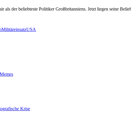
als der beliebteste Politiker Großbritanniens. Jetzt liegen seine Belie
o
Militäreinsatz
USA
t-Memes
ografische Krise