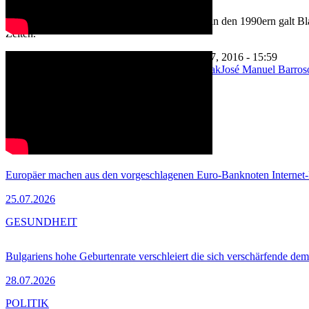
Nach seinem ersten bahnbrechenden Wahlsieg in den 1990ern galt Blair 
Zeiten.
Jul 7, 2016 - 12:22
Zuletzt aktualisiert: Jul 7, 2016 - 15:59
Politik
EU-Außenpolitik
Großbritannien
Irak
José Manuel Barros
Drucken
Aktie
MEIST GELESEN
WIRTSCHAFT
Europäer machen aus den vorgeschlagenen Euro-Banknoten Interne
25.07.2026
GESUNDHEIT
Bulgariens hohe Geburtenrate verschleiert die sich verschärfende dem
28.07.2026
POLITIK