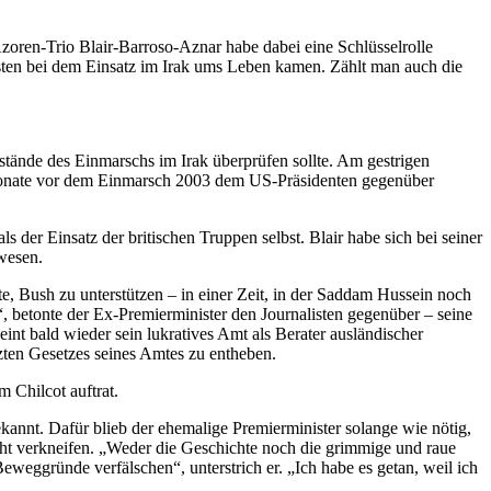
oren-Trio Blair-Barroso-Aznar habe dabei eine Schlüsselrolle
sten bei dem Einsatz im Irak ums Leben kamen. Zählt man auch die
tände des Einmarschs im Irak überprüfen sollte. Am gestrigen
t Monate vor dem Einmarsch 2003 dem US-Präsidenten gegenüber
er Einsatz der britischen Truppen selbst. Blair habe sich bei seiner
ewesen.
te, Bush zu unterstützen – in einer Zeit, in der Saddam Hussein noch
“, betonte der Ex-Premierminister den Journalisten gegenüber – seine
t bald wieder sein lukratives Amt als Berater ausländischer
zten Gesetzes seines Amtes zu entheben.
m Chilcot auftrat.
annt. Dafür blieb der ehemalige Premierminister solange wie nötig,
nicht verkneifen. „Weder die Geschichte noch die grimmige und raue
eggründe verfälschen“, unterstrich er. „Ich habe es getan, weil ich