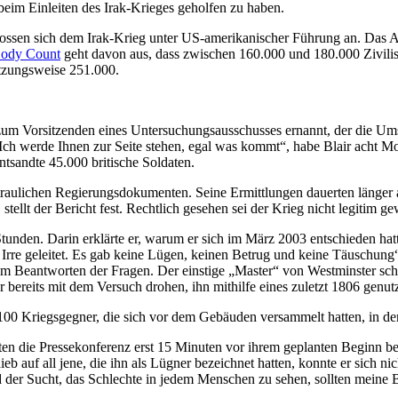
eim Einleiten des Irak-Krieges geholfen zu haben.
ssen sich dem Irak-Krieg unter US-amerikanischer Führung an. Das Az
Body Count
geht davon aus, dass zwischen 160.000 und 180.000 Zivili
ätzungsweise 251.000.
zum Vorsitzenden eines Untersuchungsausschusses ernannt, der die Ums
. „Ich werde Ihnen zur Seite stehen, egal was kommt“, habe Blair ach
ntsandte 45.000 britische Soldaten.
ulichen Regierungsdokumenten. Seine Ermittlungen dauerten länger als d
tellt der Bericht fest. Rechtlich gesehen sei der Krieg nicht legitim g
Stunden. Darin erklärte er, warum er sich im März 2003 entschieden hat
e Irre geleitet. Es gab keine Lügen, keinen Betrug und keine Täuschung
eantworten der Fragen. Der einstige „Master“ von Westminster schein
ereits mit dem Versuch drohen, ihn mithilfe eines zuletzt 1806 genut
ls 100 Kriegsgegner, die sich vor dem Gebäuden versammelt hatten, in de
n die Pressekonferenz erst 15 Minuten vor ihrem geplanten Beginn bek
eb auf all jene, die ihn als Lügner bezeichnet hatten, konnte er sich 
er Sucht, das Schlechte in jedem Menschen zu sehen, sollten meine Bew