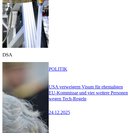
DSA
POLITIK
USA verweigern Visum für ehemaligen
EU-Kommissar und vier weitere Personen
wegen Tech-Regeln
24.12.2025