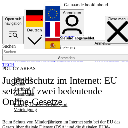
Ga naar de hoofdinhoud
Anmelden
Open sub
Close menu
English
navigation
Deutsch
Français
Sie sind abgemeldet.
Anmelden
Suchen
Licht aus
Español
Anmelden
Ukraine
Politik
Verteidigung
Rapporteur
Newsletters
Event
TECH
POLICY AREAS
Jugendschutz im Internet: EU
Wirtschaft
Politik
setzt auf zwei bedeutende
Agrifood
Gesundheit
Online-Gesetze
Tech
Energie, Umwelt & Transport
Verteidigung
Beim Schutz von Minderjährigen im Internet steht bei der EU das
Gesetz über digitale Dienste (DSA) und die digitalen EUid-