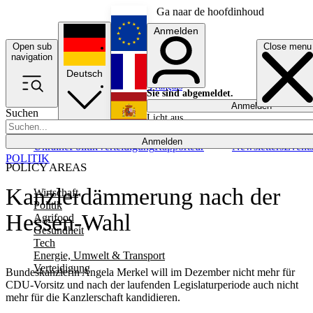
Ga naar de hoofdinhoud
Anmelden
Open sub
Close menu
English
navigation
Deutsch
Français
Sie sind abgemeldet.
Anmelden
Suchen
Licht aus
Español
Anmelden
Ukraine
Politik
Verteidigung
Rapporteur
Newsletters
Event
POLITIK
POLICY AREAS
Kanzlerdämmerung nach der
Wirtschaft
Politik
Hessen-Wahl
Agrifood
Gesundheit
Tech
Energie, Umwelt & Transport
Verteidigung
Bundeskanzlerin Angela Merkel will im Dezember nicht mehr für
CDU-Vorsitz und nach der laufenden Legislaturperiode auch nicht
mehr für die Kanzlerschaft kandidieren.