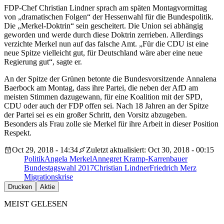
FDP-Chef Christian Lindner sprach am späten Montagvormittag
von „dramatischen Folgen“ der Hessenwahl für die Bundespolitik.
Die „Merkel-Doktrin“ sein gescheitert. Die Union sei abhängig
geworden und werde durch diese Doktrin zerrieben. Allerdings
verzichte Merkel nun auf das falsche Amt. „Für die CDU ist eine
neue Spitze vielleicht gut, für Deutschland wäre aber eine neue
Regierung gut“, sagte er.
An der Spitze der Grünen betonte die Bundesvorsitzende Annalena
Baerbock am Montag, dass ihre Partei, die neben der AfD am
meisten Stimmen dazugewann, für eine Koalition mit der SPD,
CDU oder auch der FDP offen sei. Nach 18 Jahren an der Spitze
der Partei sei es ein großer Schritt, den Vorsitz abzugeben.
Besonders als Frau zolle sie Merkel für ihre Arbeit in dieser Position
Respekt.
Oct 29, 2018 - 14:34
Zuletzt aktualisiert: Oct 30, 2018 - 00:15
Politik
Angela Merkel
Annegret Kramp-Karrenbauer
Bundestagswahl 2017
Christian Lindner
Friedrich Merz
Migrationskrise
Drucken
Aktie
MEIST GELESEN