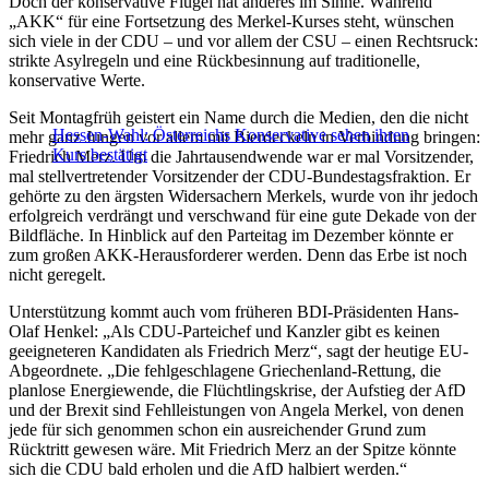
Doch der konservative Flügel hat anderes im Sinne. Während
„AKK“ für eine Fortsetzung des Merkel-Kurses steht, wünschen
sich viele in der CDU – und vor allem der CSU – einen Rechtsruck:
strikte Asylregeln und eine Rückbesinnung auf traditionelle,
konservative Werte.
Seit Montagfrüh geistert ein Name durch die Medien, den die nicht
Hessen-Wahl: Österreichs Konservative sehen ihren
mehr ganz Jungen vor allem mit Bierdeckeln in Verbindung bringen:
Kurs bestätigt
Friedrich Merz. Um die Jahrtausendwende war er mal Vorsitzender,
mal stellvertretender Vorsitzender der CDU-Bundestagsfraktion. Er
gehörte zu den ärgsten Widersachern Merkels, wurde von ihr jedoch
erfolgreich verdrängt und verschwand für eine gute Dekade von der
Bildfläche. In Hinblick auf den Parteitag im Dezember könnte er
zum großen AKK-Herausforderer werden. Denn das Erbe ist noch
nicht geregelt.
Unterstützung kommt auch vom früheren BDI-Präsidenten Hans-
Olaf Henkel: „Als CDU-Parteichef und Kanzler gibt es keinen
geeigneteren Kandidaten als Friedrich Merz“, sagt der heutige EU-
Abgeordnete. „Die fehlgeschlagene Griechenland-Rettung, die
planlose Energiewende, die Flüchtlingskrise, der Aufstieg der AfD
und der Brexit sind Fehlleistungen von Angela Merkel, von denen
jede für sich genommen schon ein ausreichender Grund zum
Rücktritt gewesen wäre. Mit Friedrich Merz an der Spitze könnte
sich die CDU bald erholen und die AfD halbiert werden.“