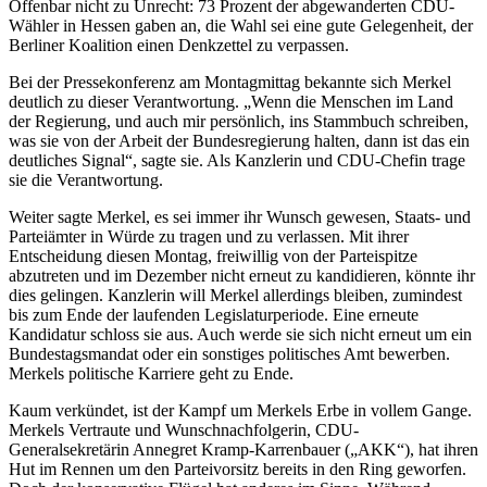
Offenbar nicht zu Unrecht: 73 Prozent der abgewanderten CDU-
Wähler in Hessen gaben an, die Wahl sei eine gute Gelegenheit, der
Berliner Koalition einen Denkzettel zu verpassen.
Bei der Pressekonferenz am Montagmittag bekannte sich Merkel
deutlich zu dieser Verantwortung. „Wenn die Menschen im Land
der Regierung, und auch mir persönlich, ins Stammbuch schreiben,
was sie von der Arbeit der Bundesregierung halten, dann ist das ein
deutliches Signal“, sagte sie. Als Kanzlerin und CDU-Chefin trage
sie die Verantwortung.
Weiter sagte Merkel, es sei immer ihr Wunsch gewesen, Staats- und
Parteiämter in Würde zu tragen und zu verlassen. Mit ihrer
Entscheidung diesen Montag, freiwillig von der Parteispitze
abzutreten und im Dezember nicht erneut zu kandidieren, könnte ihr
dies gelingen. Kanzlerin will Merkel allerdings bleiben, zumindest
bis zum Ende der laufenden Legislaturperiode. Eine erneute
Kandidatur schloss sie aus. Auch werde sie sich nicht erneut um ein
Bundestagsmandat oder ein sonstiges politisches Amt bewerben.
Merkels politische Karriere geht zu Ende.
Kaum verkündet, ist der Kampf um Merkels Erbe in vollem Gange.
Merkels Vertraute und Wunschnachfolgerin, CDU-
Generalsekretärin Annegret Kramp-Karrenbauer („AKK“), hat ihren
Hut im Rennen um den Parteivorsitz bereits in den Ring geworfen.