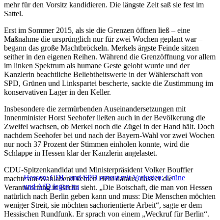
mehr für den Vorsitz kandidieren. Die längste Zeit saß sie fest im
Sattel.
Erst im Sommer 2015, als sie die Grenzen öffnen ließ – eine
Maßnahme die ursprünglich nur für zwei Wochen geplant war –
begann das große Machtbröckeln. Merkels ärgste Feinde sitzen
seither in den eigenen Reihen. Während die Grenzöffnung vor allem
im linken Spektrum als humane Geste gelobt wurde und der
Kanzlerin beachtliche Beliebtheitswerte in der Wählerschaft von
SPD, Grünen und Linkspartei bescherte, sackte die Zustimmung im
konservativen Lager in den Keller.
Insbesondere die zermürbenden Auseinandersetzungen mit
Innenminister Horst Seehofer ließen auch in der Bevölkerung die
Zweifel wachsen, ob Merkel noch die Zügel in der Hand hält. Doch
nachdem Seehofer bei und nach der Bayern-Wahl vor zwei Wochen
nur noch 37 Prozent der Stimmen einholen konnte, wird die
Schlappe in Hessen klar der Kanzlerin angelastet.
CDU-Spitzenkandidat und Ministerpräsident Volker Bouffier
Hessen: CDU und SPD erneut mit Verlusten; Grüne
machte am Wahlabend keinen Hehl daraus, dass er die
und AfD legen zu
Verantwortung in Berlin sieht. „Die Botschaft, die man von Hessen
natürlich nach Berlin geben kann und muss: Die Menschen möchten
weniger Streit, sie möchten sachorientierte Arbeit“, sagte er dem
Hessischen Rundfunk. Er sprach von einem „Weckruf für Berlin“.