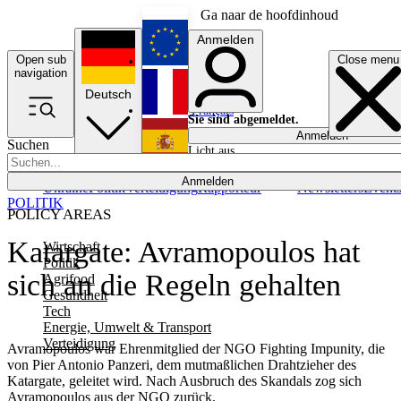
Ga naar de hoofdinhoud
Anmelden
Open sub
Close menu
English
navigation
Deutsch
Français
Sie sind abgemeldet.
Anmelden
Suchen
Licht aus
Español
Anmelden
Ukraine
Politik
Verteidigung
Rapporteur
Newsletters
Event
POLITIK
POLICY AREAS
Katargate: Avramopoulos hat
Wirtschaft
Politik
sich an die Regeln gehalten
Agrifood
Gesundheit
Tech
Energie, Umwelt & Transport
Verteidigung
Avramopoulos war Ehrenmitglied der NGO Fighting Impunity, die
von Pier Antonio Panzeri, dem mutmaßlichen Drahtzieher des
Katargate, geleitet wird. Nach Ausbruch des Skandals zog sich
Avramopoulos aus der NGO zurück.