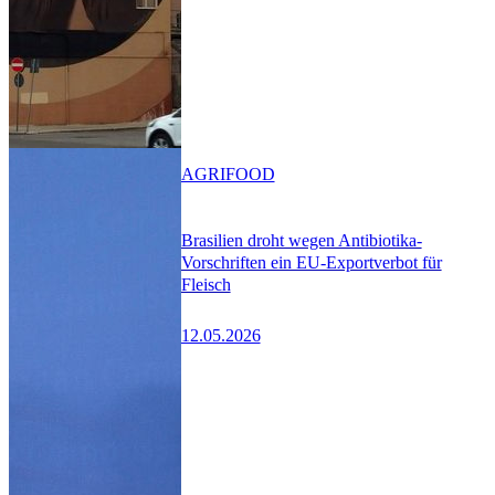
AGRIFOOD
Brasilien droht wegen Antibiotika-
Vorschriften ein EU-Exportverbot für
Fleisch
12.05.2026