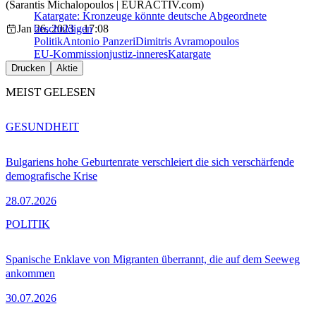
(Sarantis Michalopoulos | EURACTIV.com)
Katargate: Kronzeuge könnte deutsche Abgeordnete
Jan 26, 2023 - 17:08
beschuldigen
Politik
Antonio Panzeri
Dimitris Avramopoulos
EU-Kommission
justiz-inneres
Katargate
Drucken
Aktie
MEIST GELESEN
GESUNDHEIT
Bulgariens hohe Geburtenrate verschleiert die sich verschärfende
demografische Krise
28.07.2026
POLITIK
Spanische Enklave von Migranten überrannt, die auf dem Seeweg
ankommen
30.07.2026