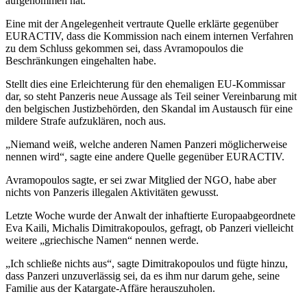
aufgenommen hat.
Eine mit der Angelegenheit vertraute Quelle erklärte gegenüber
EURACTIV, dass die Kommission nach einem internen Verfahren
zu dem Schluss gekommen sei, dass Avramopoulos die
Beschränkungen eingehalten habe.
Stellt dies eine Erleichterung für den ehemaligen EU-Kommissar
dar, so steht Panzeris neue Aussage als Teil seiner Vereinbarung mit
den belgischen Justizbehörden, den Skandal im Austausch für eine
mildere Strafe aufzuklären, noch aus.
„Niemand weiß, welche anderen Namen Panzeri möglicherweise
nennen wird“, sagte eine andere Quelle gegenüber EURACTIV.
Avramopoulos sagte, er sei zwar Mitglied der NGO, habe aber
nichts von Panzeris illegalen Aktivitäten gewusst.
Letzte Woche wurde der Anwalt der inhaftierte Europaabgeordnete
Eva Kaili, Michalis Dimitrakopoulos, gefragt, ob Panzeri vielleicht
weitere „griechische Namen“ nennen werde.
„Ich schließe nichts aus“, sagte Dimitrakopoulos und fügte hinzu,
dass Panzeri unzuverlässig sei, da es ihm nur darum gehe, seine
Familie aus der Katargate-Affäre herauszuholen.