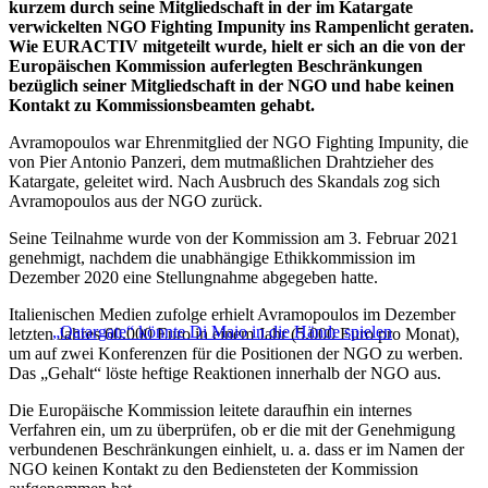
kurzem durch seine Mitgliedschaft in der im Katargate
verwickelten NGO Fighting Impunity ins Rampenlicht geraten.
Wie EURACTIV mitgeteilt wurde, hielt er sich an die von der
Europäischen Kommission auferlegten Beschränkungen
bezüglich seiner Mitgliedschaft in der NGO und habe keinen
Kontakt zu Kommissionsbeamten gehabt.
Avramopoulos war Ehrenmitglied der NGO Fighting Impunity, die
von Pier Antonio Panzeri, dem mutmaßlichen Drahtzieher des
Katargate, geleitet wird. Nach Ausbruch des Skandals zog sich
Avramopoulos aus der NGO zurück.
Seine Teilnahme wurde von der Kommission am 3. Februar 2021
genehmigt, nachdem die unabhängige Ethikkommission im
Dezember 2020 eine Stellungnahme abgegeben hatte.
Italienischen Medien zufolge erhielt Avramopoulos im Dezember
„Qatargate“ könnte Di Maio in die Hände spielen
letzten Jahres 60.000 Euro in einem Jahr (5.000 Euro pro Monat),
um auf zwei Konferenzen für die Positionen der NGO zu werben.
Das „Gehalt“ löste heftige Reaktionen innerhalb der NGO aus.
Die Europäische Kommission leitete daraufhin ein internes
Verfahren ein, um zu überprüfen, ob er die mit der Genehmigung
verbundenen Beschränkungen einhielt, u. a. dass er im Namen der
NGO keinen Kontakt zu den Bediensteten der Kommission