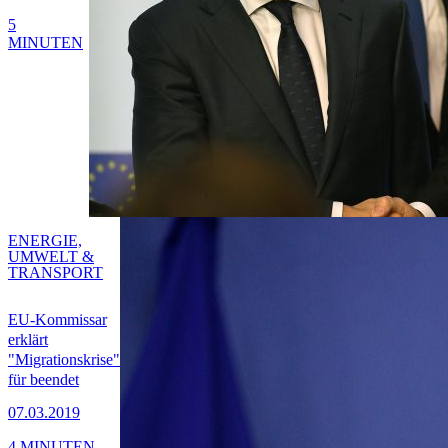
5
MINUTEN
ENERGIE,
UMWELT &
TRANSPORT
EU-Kommissar
erklärt
"Migrationskrise"
für beendet
07.03.2019
4 MINUTEN