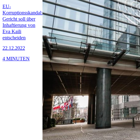
EU-
Korruptionsskandal:
Gericht soll über
Inhaftierung von
Eva Kaili
entscheiden
22.12.2022
4 MINUTEN