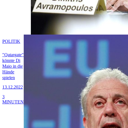
POLITIK
"Qatargate"
könnte Di
Maio in die
Hände
spielen
13.12.2022
3
MINUTEN