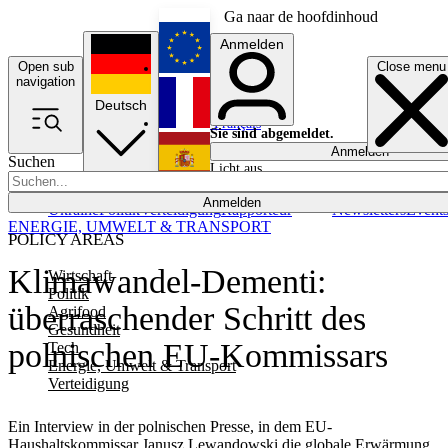
Ga naar de hoofdinhoud
Anmelden
Open sub
Close menu
English
navigation
Deutsch
Français
Sie sind abgemeldet.
Anmelden
Suchen
Licht aus
Español
Anmelden
Ukraine
Politik
Verteidigung
Rapporteur
Newsletters
Event
ENERGIE, UMWELT & TRANSPORT
POLICY AREAS
Klimawandel-Dementi:
Wirtschaft
Politik
überraschender Schritt des
Agrifood
Gesundheit
polnischen EU-Kommissars
Tech
Energie, Umwelt & Transport
Verteidigung
Ein Interview in der polnischen Presse, in dem EU-
Haushaltskommissar Janusz Lewandowski die globale Erwärmung