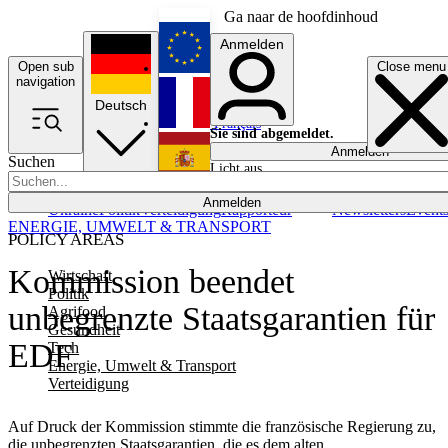
Ga naar de hoofdinhoud
Anmelden
Open sub
Close menu
English
navigation
Deutsch
Français
Sie sind abgemeldet.
Anmelden
Suchen
Licht aus
Español
Anmelden
Ukraine
Politik
Verteidigung
Rapporteur
Newsletters
Event
ENERGIE, UMWELT & TRANSPORT
POLICY AREAS
Kommission beendet
Wirtschaft
Politik
unbegrenzte Staatsgarantien für
Agrifood
Gesundheit
EDF
Tech
Energie, Umwelt & Transport
Verteidigung
Auf Druck der Kommission stimmte die französische Regierung zu,
die unbegrenzten Staatsgarantien, die es dem alten