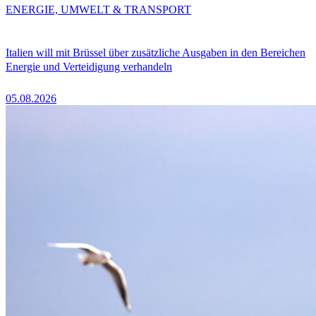
ENERGIE, UMWELT & TRANSPORT
Italien will mit Brüssel über zusätzliche Ausgaben in den Bereichen
Energie und Verteidigung verhandeln
05.08.2026