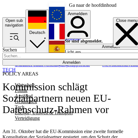
Ga naar de hoofdinhoud
Anmelden
Open sub
Close menu
English
navigation
Deutsch
Français
Sie sind abgemeldet.
Anmelden
Suchen
Licht aus
Español
Anmelden
Ukraine
Politik
Verteidigung
Rapporteur
Newsletters
Event
TECH
POLICY AREAS
Kommission schlägt
Wirtschaft
Politik
Sozialpartnern neuen EU-
Agrifood
Gesundheit
Datenschutz-Rahmen vor
Tech
Energie, Umwelt & Transport
Verteidigung
Am 31. Oktober hat die EU-Kommission eine zweite formelle
Konsultation der Sozialpartner gestartet, um den Schutz der