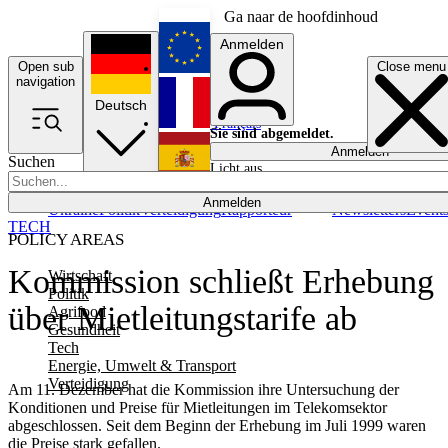
Ga naar de hoofdinhoud
Anmelden
Open sub
Close menu
English
navigation
Deutsch
Français
Sie sind abgemeldet.
Anmelden
Suchen
Licht aus
Español
Anmelden
Ukraine
Politik
Verteidigung
Rapporteur
Newsletters
Event
TECH
POLICY AREAS
Kommission schließt Erhebung
Wirtschaft
Politik
über Mietleitungstarife ab
Agrifood
Gesundheit
Tech
Energie, Umwelt & Transport
Verteidigung
Am 11. Dezember hat die Kommission ihre Untersuchung der
Konditionen und Preise für Mietleitungen im Telekomsektor
abgeschlossen. Seit dem Beginn der Erhebung im Juli 1999 waren
die Preise stark gefallen.