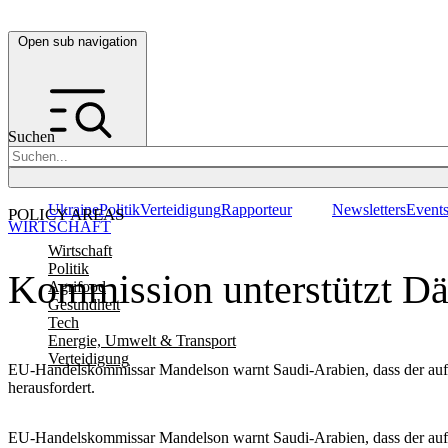
Open sub navigation
Suchen
Ukraine
Politik
Verteidigung
Rapporteur
Newsletters
Event
POLICY AREAS
WIRTSCHAFT
Wirtschaft
Politik
Kommission unterstützt D
Agrifood
Gesundheit
Tech
Energie, Umwelt & Transport
Verteidigung
EU-Handelskommissar Mandelson warnt Saudi-Arabien, dass der aufg
herausfordert.
EU-Handelskommissar Mandelson warnt Saudi-Arabien, dass der aufg