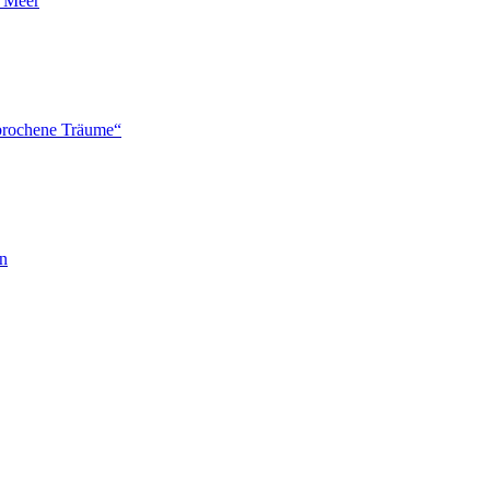
n Meer
brochene Träume“
en