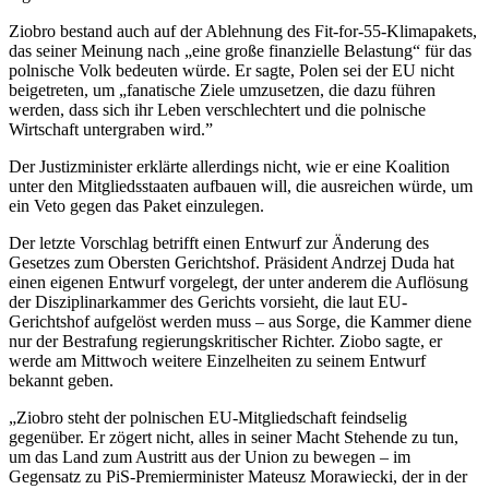
Ziobro bestand auch auf der Ablehnung des Fit-for-55-Klimapakets,
das seiner Meinung nach „eine große finanzielle Belastung“ für das
polnische Volk bedeuten würde. Er sagte, Polen sei der EU nicht
beigetreten, um „fanatische Ziele umzusetzen, die dazu führen
werden, dass sich ihr Leben verschlechtert und die polnische
Wirtschaft untergraben wird.”
Der Justizminister erklärte allerdings nicht, wie er eine Koalition
unter den Mitgliedsstaaten aufbauen will, die ausreichen würde, um
ein Veto gegen das Paket einzulegen.
Der letzte Vorschlag betrifft einen Entwurf zur Änderung des
Gesetzes zum Obersten Gerichtshof. Präsident Andrzej Duda hat
einen eigenen Entwurf vorgelegt, der unter anderem die Auflösung
der Disziplinarkammer des Gerichts vorsieht, die laut EU-
Gerichtshof aufgelöst werden muss – aus Sorge, die Kammer diene
nur der Bestrafung regierungskritischer Richter. Ziobo sagte, er
werde am Mittwoch weitere Einzelheiten zu seinem Entwurf
bekannt geben.
„Ziobro steht der polnischen EU-Mitgliedschaft feindselig
gegenüber. Er zögert nicht, alles in seiner Macht Stehende zu tun,
um das Land zum Austritt aus der Union zu bewegen – im
Gegensatz zu PiS-Premierminister Mateusz Morawiecki, der in der