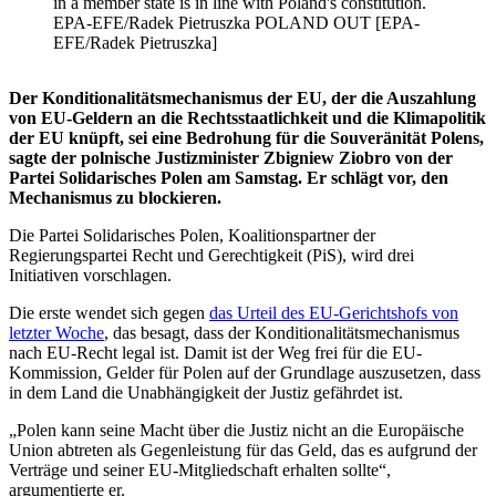
in a member state is in line with Poland's constitution.
EPA-EFE/Radek Pietruszka POLAND OUT [EPA-
EFE/Radek Pietruszka]
Der Konditionalitätsmechanismus der EU, der die Auszahlung
von EU-Geldern an die Rechtsstaatlichkeit und die Klimapolitik
der EU knüpft, sei eine Bedrohung für die Souveränität Polens,
sagte der polnische Justizminister Zbigniew Ziobro von der
Partei Solidarisches Polen am Samstag. Er schlägt vor, den
Mechanismus zu blockieren.
Die Partei Solidarisches Polen, Koalitionspartner der
Regierungspartei Recht und Gerechtigkeit (PiS), wird drei
Initiativen vorschlagen.
Die erste wendet sich gegen
das Urteil des EU-Gerichtshofs von
letzter Woche
, das besagt, dass der Konditionalitätsmechanismus
nach EU-Recht legal ist. Damit ist der Weg frei für die EU-
Kommission, Gelder für Polen auf der Grundlage auszusetzen, dass
in dem Land die Unabhängigkeit der Justiz gefährdet ist.
„Polen kann seine Macht über die Justiz nicht an die Europäische
Union abtreten als Gegenleistung für das Geld, das es aufgrund der
Verträge und seiner EU-Mitgliedschaft erhalten sollte“,
argumentierte er.