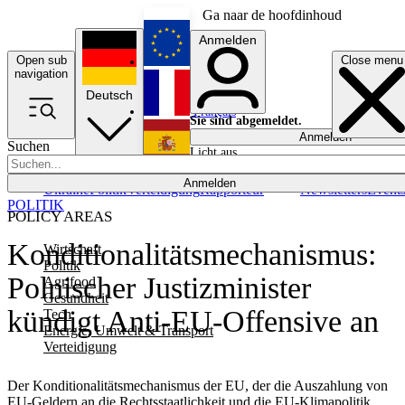
Ga naar de hoofdinhoud
Anmelden
Open sub
Close menu
English
navigation
Deutsch
Français
Sie sind abgemeldet.
Anmelden
Suchen
Licht aus
Español
Anmelden
Ukraine
Politik
Verteidigung
Rapporteur
Newsletters
Event
POLITIK
POLICY AREAS
Konditionalitätsmechanismus:
Wirtschaft
Politik
Polnischer Justizminister
Agrifood
Gesundheit
kündigt Anti-EU-Offensive an
Tech
Energie, Umwelt & Transport
Verteidigung
Der Konditionalitätsmechanismus der EU, der die Auszahlung von
EU-Geldern an die Rechtsstaatlichkeit und die EU-Klimapolitik