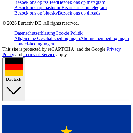
Bezoek ons op rss-feed
Bezoek ons op instagram
Bezoek ons op mastodon
Bezoek ons op telegram
Bezoek ons op bluesky
Bezoek ons op threads
©
2026
Euractiv DE. All rights reserved.
Datenschutzerklärung
Cookie Politik
Allgemeine Geschäftsbedingungen
Abonnementbedingungen
Handelsbedingungen
This site is protected by reCAPTCHA, and the Google
Privacy
Policy
and
Terms of Service
apply.
Deutsch