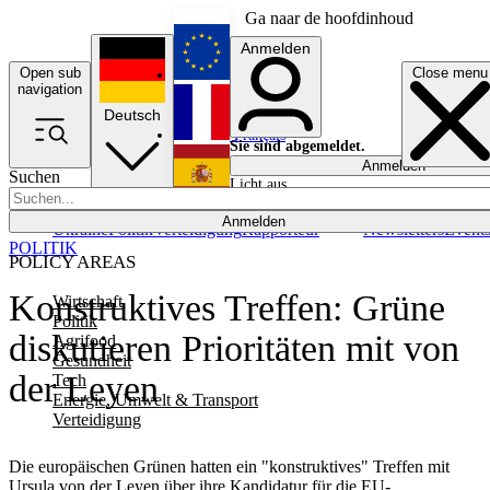
Ga naar de hoofdinhoud
Anmelden
Open sub
Close menu
English
navigation
Deutsch
Français
Sie sind abgemeldet.
Anmelden
Suchen
Licht aus
Español
Anmelden
Ukraine
Politik
Verteidigung
Rapporteur
Newsletters
Event
POLITIK
POLICY AREAS
Konstruktives Treffen: Grüne
Wirtschaft
Politik
diskutieren Prioritäten mit von
Agrifood
Gesundheit
der Leyen
Tech
Energie, Umwelt & Transport
Verteidigung
Die europäischen Grünen hatten ein "konstruktives" Treffen mit
Ursula von der Leyen über ihre Kandidatur für die EU-