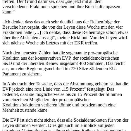
treffen. Der Grund dafür sei, dass „sie jetzt mit all den
verschiedenen Fraktionen sprechen und ihre Botschaft anpassen
kann.“
„Ich denke, dass das auch sehr deutlich aus der Reihenfolge der
Besuche hervorgeht, die von der Leyen diese Woche mit den vier
Fraktionen hatte […] Ich denke, dass diese Reihenfolge schon etwas
über ihre Absichten aussagt“, meinte Eickhout. Von der Leyen wird
sich nächste Woche als Letztes mit der EKR treffen.
Nach den neuesten Zahlen hat die sogenannte pro-europäische
Koalition aus der konservativen EVP, der sozialdemokratischen
S&D und der liberalen Renew insgesamt 400 Stimmen. Das reicht
aus, um eine Regierungsmehrheit im 720 Sitze zählenden EU-
Parlament zu sichern.
In Anbetracht der Tatsache, dass die Abstimmung geheim ist, hat die
EVP jedoch eine rote Linie von „15 Prozent“ festgelegt. Das
bedeutet, dass sie möglicherweise bis zu 15 Prozent der Stimmen
von einzelnen Mitgliedern der pro-europäischen
Koalitionsfraktionen verlieren könnte und trotzdem noch eine
Mehrheit zustande käme.
Die EVP ist sich nicht sicher, dass alle Sozialdemokraten für von der
Leyen stimmen werden. Dies gilt auch im Hinblick auf jeden
einzelnen Abgeordneten aus ihren eigenen Reihen, insbesondere in