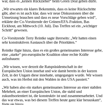
war, dass es „keinen Rückzieher“ beim Green Deal geben dürfe.
„Wir erwarten ein klares Bekenntnis, dass es keine Rückschritte
gibt, aber es ist auch klar, dass wir neue Diskussionen über die
Umsetzung brauchen und dass es neue Vorschläge geben wird“,
erklärte der Co-Vorsitzende der Grünen/EFA-Fraktion, Bas
Eickhout, am Mittwoch (10. Juli). Das Treffen sei ein „wichtiger
Schritt“ gewesen.
Co-Vorsitzende Terry Reintke sagte ihrerseits: „Wir hatten einen
sehr konstruktiven Austausch über die Prioritäten.“
Reintke fügte hinzu, dass es ein großes gemeinsames Interesse gebe,
eine „starke“ pro-europäische Koalition ohne rechte Kräfte
aufzubauen:
„Wir wissen, wer derzeit die Ratspräsidentschaft in der
Europäischen Union innehat und wie damit bereits in der kurzen
Zeit, in der Ungarn diese innehatte, umgegangen wurde. Wir wissen
auch, was im Herbst mit den Wahlen in den USA passiert.“
„Wir haben also ein starkes gemeinsames Interesse an einer stabilen
Mehrheit, an einer Europäischen Union, die stabil und
zukunftsorientiert ist, die konstruktiv ist und zusammenarbeitet. Und
das war etwas, was bei diesem Treffen heute ganz klar herauskam“,
fügte sie hinzu.