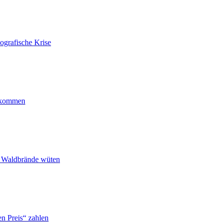
ografische Krise
ankommen
n Waldbrände wüten
n Preis“ zahlen