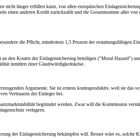
n nicht länger erfüllen kann, von allen europäischen Einlagensicherun
 bereits einen anderen Kredit zurückzahlt und die Gesamtsumme aller 
ndere die Pflicht, mindestens 1,5 Prozent der erstattungsfähigen Einla
st an den Kosten der Einlagensicherung beteiligen ("Moral Hazard") un
idität inmitten einer Glaubwürdigkeitskrise.
rzeugenden Argumente. Sie ist erstens kontraproduktiv, weil sie das v
iven Vertrauens der Einleger bei.
anzmarktstabilität begründet werden. Zwar will die Kommission verstän
nlagenschutz verlagern.
ierung der Einlagensicherung bekämpfen will. Besser wäre es, solche K