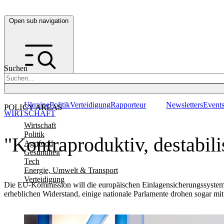
Open sub navigation
Suchen
Ukraine
Politik
Verteidigung
Rapporteur
Newsletters
Event
POLICY AREAS
WIRTSCHAFT
Wirtschaft
Politik
"Kontraproduktiv, destabili
Agrifood
Gesundheit
Tech
Energie, Umwelt & Transport
Verteidigung
Die EU-Kommission will die europäischen Einlagensicherungssysteme r
erheblichen Widerstand, einige nationale Parlamente drohen sogar mit 