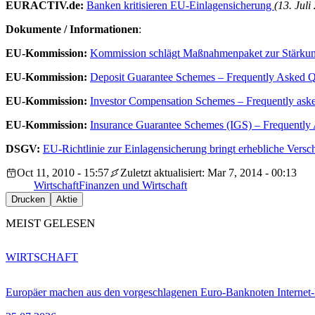
EURACTIV.de:
Banken kritisieren EU-Einlagensicherung
(13. Juli
Dokumente / Informationen
:
EU-Kommission:
Kommission schlägt Maßnahmenpaket zur Stärkung 
EU-Kommission:
Deposit Guarantee Schemes – Frequently Asked Q
EU-Kommission:
Investor Compensation Schemes – Frequently ask
EU-Kommission:
Insurance Guarantee Schemes (IGS) – Frequently
DSGV:
EU-Richtlinie zur Einlagensicherung bringt erhebliche Versc
Oct 11, 2010 - 15:57
Zuletzt aktualisiert: Mar 7, 2014 - 00:13
Wirtschaft
Finanzen und Wirtschaft
Drucken
Aktie
MEIST GELESEN
WIRTSCHAFT
Europäer machen aus den vorgeschlagenen Euro-Banknoten Interne