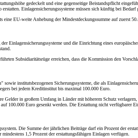
rstattungshöhe gedeckelt und eine gegenseitige Beistandspflicht einge
erstatten. Einlagensicherungssysteme müssen sich künftig bei Bedarf 
reits eine EU-weite Anhebung der Mindestdeckungssumme auf zuerst 50
g der Einlagensicherungssysteme und die Einrichtung eines europäisch
stand.
führten Subsidiaritätsrüge erreichen, dass die Kommission den Vorschla
chen" sowie institutsbezogenen Sicherungssysteme, die als Einlagensich
egers bei jedem Kreditinstitut bis maximal 100.000 Euro.
hre Gelder in großem Umfang in Länder mit höherem Schutz verlagern, 
 100.000 Euro gesenkt werden. Die Erstattung nicht verfügbarer Einl
gssystem. Die Summe der jährlichen Beiträge darf ein Prozent der erstat
 mindestens 1,5 Prozent der erstattungsfähigen Einlagen verfügen.