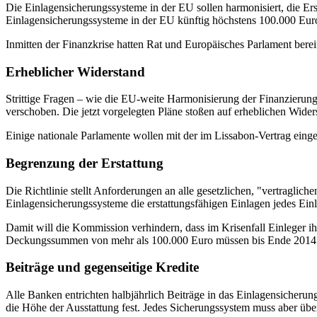
Die Einlagensicherungssysteme in der EU sollen harmonisiert, die E
Einlagensicherungssysteme in der EU künftig höchstens 100.000 Euro 
Inmitten der Finanzkrise hatten Rat und Europäisches Parlament be
Erheblicher Widerstand
Strittige Fragen – wie die EU-weite Harmonisierung der Finanzierun
verschoben. Die jetzt vorgelegten Pläne stoßen auf erheblichen Wider
Einige nationale Parlamente wollen mit der im Lissabon-Vertrag einge
Begrenzung der Erstattung
Die Richtlinie stellt Anforderungen an alle gesetzlichen, "vertragli
Einlagensicherungssysteme die erstattungsfähigen Einlagen jedes Einl
Damit will die Kommission verhindern, dass im Krisenfall Einleger i
Deckungssummen von mehr als 100.000 Euro müssen bis Ende 2014 auf
Beiträge und gegenseitige Kredite
Alle Banken entrichten halbjährlich Beiträge in das Einlagensicherun
die Höhe der Ausstattung fest. Jedes Sicherungssystem muss aber über