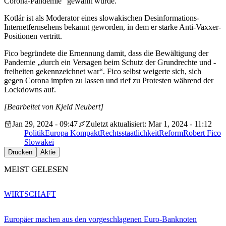
Corona-Pandemie“ gewählt wurde.
Kotlár ist als Moderator eines slowakischen Desinformations-
Internetfernsehens bekannt geworden, in dem er starke Anti-Vaxxer-
Positionen vertritt.
Fico begründete die Ernennung damit, dass die Bewältigung der
Pandemie „durch ein Versagen beim Schutz der Grundrechte und -
freiheiten gekennzeichnet war“. Fico selbst weigerte sich, sich
gegen Corona impfen zu lassen und rief zu Protesten während der
Lockdowns auf.
[Bearbeitet von Kjeld Neubert]
Jan 29, 2024 - 09:47
Zuletzt aktualisiert: Mar 1, 2024 - 11:12
Politik
Europa Kompakt
Rechtsstaatlichkeit
Reform
Robert Fico
Slowakei
Drucken
Aktie
MEIST GELESEN
WIRTSCHAFT
Europäer machen aus den vorgeschlagenen Euro-Banknoten