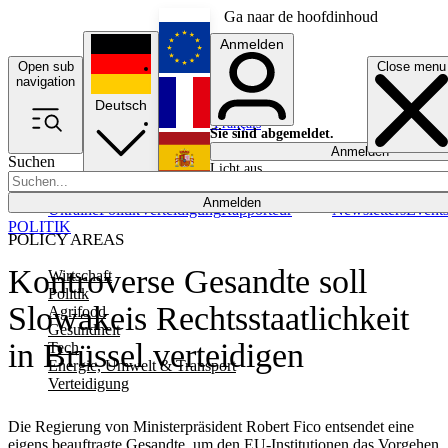
Ga naar de hoofdinhoud
Anmelden
Open sub
Close menu
English
navigation
Deutsch
Français
Sie sind abgemeldet.
Anmelden
Suchen
Licht aus
Español
Anmelden
Ukraine
Politik
Verteidigung
Rapporteur
Newsletters
Event
POLITIK
POLICY AREAS
Kontroverse Gesandte soll
Wirtschaft
Politik
Slowakeis Rechtsstaatlichkeit
Agrifood
Gesundheit
in Brüssel verteidigen
Tech
Energie, Umwelt & Transport
Verteidigung
Die Regierung von Ministerpräsident Robert Fico entsendet eine
eigens beauftragte Gesandte, um den EU-Institutionen das Vorgehen