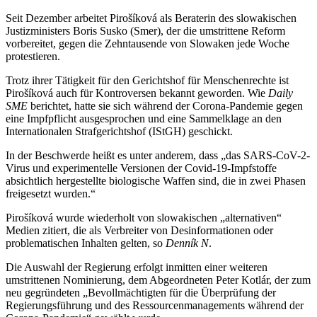
Seit Dezember arbeitet Pirošíková als Beraterin des slowakischen
Justizministers Boris Susko (Smer), der die umstrittene Reform
vorbereitet, gegen die Zehntausende von Slowaken jede Woche
protestieren.
Trotz ihrer Tätigkeit für den Gerichtshof für Menschenrechte ist
Pirošíková auch für Kontroversen bekannt geworden. Wie
Daily
SME
berichtet, hatte sie sich während der Corona-Pandemie gegen
eine Impfpflicht ausgesprochen und eine Sammelklage an den
Internationalen Strafgerichtshof (IStGH) geschickt.
In der Beschwerde heißt es unter anderem, dass „das SARS-CoV-2-
Virus und experimentelle Versionen der Covid-19-Impfstoffe
absichtlich hergestellte biologische Waffen sind, die in zwei Phasen
freigesetzt wurden.“
Pirošíková wurde wiederholt von slowakischen „alternativen“
Medien zitiert, die als Verbreiter von Desinformationen oder
problematischen Inhalten gelten, so
Denník N
.
Die Auswahl der Regierung erfolgt inmitten einer weiteren
umstrittenen Nominierung, dem Abgeordneten Peter Kotlár, der zum
neu gegründeten „Bevollmächtigten für die Überprüfung der
Regierungsführung und des Ressourcenmanagements während der