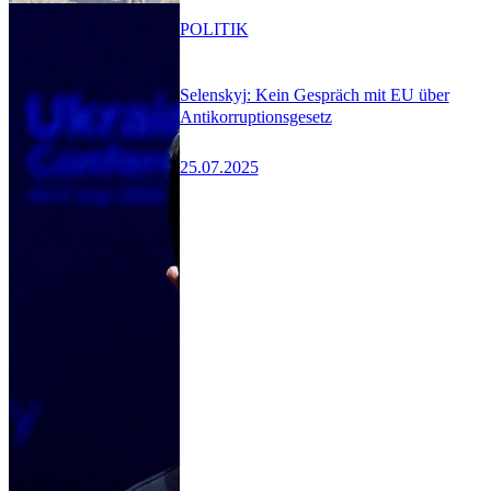
POLITIK
Selenskyj: Kein Gespräch mit EU über
Antikorruptionsgesetz
25.07.2025