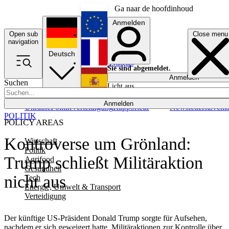
Ga naar de hoofdinhoud
Anmelden
Open sub
Close menu
English
navigation
Deutsch
Français
Sie sind abgemeldet.
Anmelden
Suchen
Licht aus
Español
Anmelden
Ukraine
Politik
Verteidigung
Rapporteur
Newsletters
Event
POLITIK
POLICY AREAS
Kontroverse um Grönland:
Wirtschaft
Politik
Trump schließt Militäraktion
Agrifood
Gesundheit
nicht aus
Tech
Energie, Umwelt & Transport
Verteidigung
Der künftige US-Präsident Donald Trump sorgte für Aufsehen,
nachdem er sich geweigert hatte, Militäraktionen zur Kontrolle über