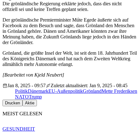
Die grönländische Regierung erklärte jedoch, dass dies nicht
offiziell sei und keine Treffen geplant seien.
Der grönländische Premierminister Múte Egede äußerte sich auf
Facebook zu dem Besuch und sagte, dass Grönland den Menschen
in Grönland gehöre. Dänen und Amerikaner könnten zwar ihre
Meinung haben, die Zukunft Grönlands liege jedoch in den Händen
der Grönländer.
Grönland, die größte Insel der Welt, ist seit dem 18. Jahrhundert Teil
des Königreichs Dänemark und hat nach dem Zweiten Weltkrieg
allmählich mehr Autonomie erlangt.
[Bearbeitet von Kjeld Neubert]
Jan 8, 2025 - 09:57
Zuletzt aktualisiert: Jan 9, 2025 - 08:45
Politik
Dänemark
EU-Außenpolitik
Grönland
Mette Frederiksen
NATO
Trump
Drucken
Aktie
MEIST GELESEN
GESUNDHEIT