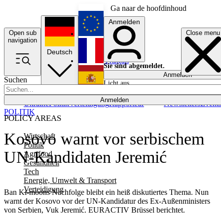
Ga naar de hoofdinhoud
Anmelden
Open sub
Close menu
English
navigation
Deutsch
Français
Sie sind abgemeldet.
Anmelden
Suchen
Licht aus
Español
Anmelden
Ukraine
Politik
Verteidigung
Rapporteur
Newsletters
Event
POLITIK
POLICY AREAS
Kosovo warnt vor serbischem
Wirtschaft
Politik
UN-Kandidaten Jeremić
Agrifood
Gesundheit
Tech
Energie, Umwelt & Transport
Verteidigung
Ban Ki-moons Nachfolge bleibt ein heiß diskutiertes Thema. Nun
warnt der Kosovo vor der UN-Kandidatur des Ex-Außenministers
von Serbien, Vuk Jeremić. EURACTIV Brüssel berichtet.