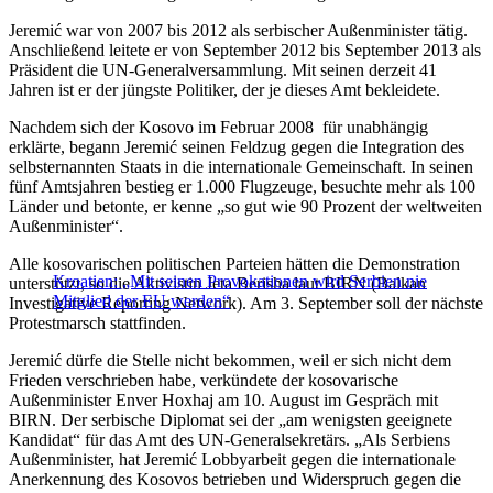
Jeremić war von 2007 bis 2012 als serbischer Außenminister tätig.
Anschließend leitete er von September 2012 bis September 2013 als
Präsident die UN-Generalversammlung. Mit seinen derzeit 41
Jahren ist er der jüngste Politiker, der je dieses Amt bekleidete.
Nachdem sich der Kosovo im Februar 2008 für unabhängig
erklärte, begann Jeremić seinen Feldzug gegen die Integration des
selbsternannten Staats in die internationale Gemeinschaft. In seinen
fünf Amtsjahren bestieg er 1.000 Flugzeuge, besuchte mehr als 100
Länder und betonte, er kenne „so gut wie 90 Prozent der weltweiten
Außenminister“.
Alle kosovarischen politischen Parteien hätten die Demonstration
Kroatien: „Mit seinen Provokationen wird Serbien nie
unterstützt, so die Aktivistin Jeta Berisha laut BIRN (Balkan
Mitglied der EU werden“
Investigative Reporting Network). Am 3. September soll der nächste
Protestmarsch stattfinden.
Jeremić dürfe die Stelle nicht bekommen, weil er sich nicht dem
Frieden verschrieben habe, verkündete der kosovarische
Außenminister Enver Hoxhaj am 10. August im Gespräch mit
BIRN. Der serbische Diplomat sei der „am wenigsten geeignete
Kandidat“ für das Amt des UN-Generalsekretärs. „Als Serbiens
Außenminister, hat Jeremić Lobbyarbeit gegen die internationale
Anerkennung des Kosovos betrieben und Widerspruch gegen die