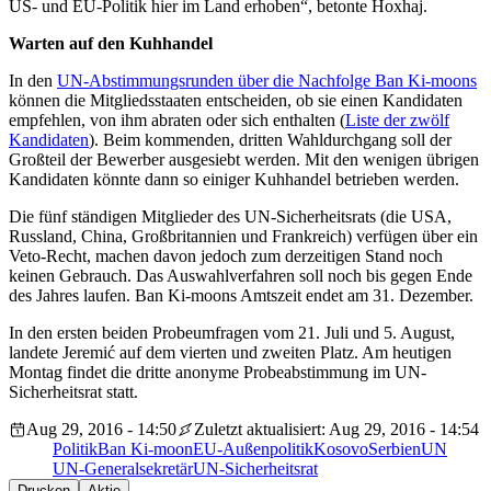
US- und EU-Politik hier im Land erhoben“, betonte Hoxhaj.
Warten auf den Kuhhandel
In den
UN-Abstimmungsrunden über die Nachfolge Ban Ki-moons
können die Mitgliedsstaaten entscheiden, ob sie einen Kandidaten
empfehlen, von ihm abraten oder sich enthalten (
Liste der zwölf
Kandidaten
). Beim kommenden, dritten Wahldurchgang soll der
Großteil der Bewerber ausgesiebt werden. Mit den wenigen übrigen
Kandidaten könnte dann so einiger Kuhhandel betrieben werden.
Die fünf ständigen Mitglieder des UN-Sicherheitsrats (die USA,
Russland, China, Großbritannien und Frankreich) verfügen über ein
Veto-Recht, machen davon jedoch zum derzeitigen Stand noch
keinen Gebrauch. Das Auswahlverfahren soll noch bis gegen Ende
des Jahres laufen. Ban Ki-moons Amtszeit endet am 31. Dezember.
In den ersten beiden Probeumfragen vom 21. Juli und 5. August,
landete Jeremić auf dem vierten und zweiten Platz. Am heutigen
Montag findet die dritte anonyme Probeabstimmung im UN-
Sicherheitsrat statt.
Aug 29, 2016 - 14:50
Zuletzt aktualisiert: Aug 29, 2016 - 14:54
Politik
Ban Ki-moon
EU-Außenpolitik
Kosovo
Serbien
UN
UN-Generalsekretär
UN-Sicherheitsrat
Drucken
Aktie