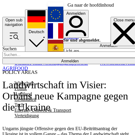
Ga naar de hoofdinhoud
Anmelden
Open sub
Close menu
English
navigation
Deutsch
Français
Sie sind abgemeldet.
Anmelden
Suchen
Licht aus
Español
Anmelden
Ukraine
Politik
Verteidigung
Rapporteur
Newsletters
Event
AGRIFOOD
POLICY AREAS
Landwirtschaft im Visier:
Wirtschaft
Politik
Orbáns neue Kampagne gegen
Agrifood
Gesundheit
die Ukraine
Tech
Energie, Umwelt & Transport
Verteidigung
Ungarns jüngste Offensive gegen den EU-Beitrittsantrag der
Ukraine ist in vollem Gange – das Thema der Landwirtschaft steht