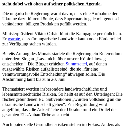
steht dabei weit oben auf seiner politischen Agenda.
Die ungarische Regierung warnt davor, dass eine Aufnahme der
Ukraine dazu führen könnte, dass Supermarktregale mit genetisch
veränderten, billigen Produkten gefüllt werden.
Ministerpräsident Viktor Orbán führt die Kampagne persönlich an.
Er
warnte
, dass für ungarische Landwirte kaum noch Fördermittel
zur Verfügung stehen würden.
Bereits Anfang des Monats startete die Regierung ein Referendum
unter dem Slogan „Lasst nicht über unsere Köpfe hinweg
entscheiden“. Die Bürger erhielten
Stimmzettel
, auf denen
ausgewählte Risiken aufgelistet sind, die sie „für eine
verantwortungsvolle Entscheidung“ abwägen sollen. Die
Abstimmung läuft bis zum 20. Juni.
Thematisiert werden insbesondere landwirtschaftliche und
lebensmittelrechtliche Risiken. So heißt es auf den Unterlagen: Die
flächengebundenen EU-Subventionen „würden vollständig an die
ukrainische Landwirtschaft gehen“. Zur Begründung wird
angeführt, dass die Ackerfläche der Ukraine rund ein Drittel der
gesamten EU-Anbaufläche ausmacht.
Auch potenzielle Gesundheitsrisiken stehen im Fokus. Anders als