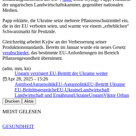
der ungarischen Landwirtschaftskammer, gegenüber nationalen
Medien.
Papp erklärte, die Ukraine setze mehrere Pflanzenschutzmittel ein,
die in der EU verboten seien, und warnte vor einem „erheblichen“
Schwarzmarkt für Pestizide.
Gleichzeitig arbeitet Kyjiw an der Verbesserung seiner
Produktionsstandards. Bereits im Januar wurde ein neues Gesetz
verabschiedet
, das bestimmte EU-Anforderungen im Bereich
Pflanzengesundheit übernimmt.
(adm, mm, kn)
Ungarn verzögert EU-Beitritt der Ukraine weiter
Apr 28, 2025 - 15:26
Agrifood
Agrarpolitik
EU-Agrarpolitik
EU-Beitritt Ukraine
EU-Beitrittsgespräche
EU-Ukraine
Landwirtschaft
Landwirtschaft und Ernährung
Ukraine
Ungarn
Viktor Orban
Drucken
Aktie
MEIST GELESEN
GESUNDHEIT