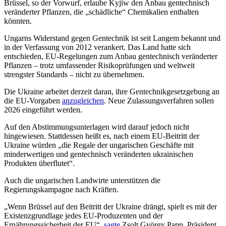
Brüssel, so der Vorwurf, erlaube Kyjiw den Anbau gentechnisch
veränderter Pflanzen, die „schädliche“ Chemikalien enthalten
könnten.
Ungarns Widerstand gegen Gentechnik ist seit Langem bekannt und
in der Verfassung von 2012 verankert. Das Land hatte sich
entschieden, EU-Regelungen zum Anbau gentechnisch veränderter
Pflanzen – trotz umfassender Risikoprüfungen und weltweit
strengster Standards – nicht zu übernehmen.
Die Ukraine arbeitet derzeit daran, ihre Gentechnikgesetzgebung an
die EU-Vorgaben
anzugleichen
. Neue Zulassungsverfahren sollen
2026 eingeführt werden.
Auf den Abstimmungsunterlagen wird darauf jedoch nicht
hingewiesen. Stattdessen heißt es, nach einem EU-Beitritt der
Ukraine würden „die Regale der ungarischen Geschäfte mit
minderwertigen und gentechnisch veränderten ukrainischen
Produkten überflutet“.
Auch die ungarischen Landwirte unterstützen die
Regierungskampagne nach Kräften.
„Wenn Brüssel auf den Beitritt der Ukraine drängt, spielt es mit der
Existenzgrundlage jedes EU-Produzenten und der
Ernährungssicherheit der EU“,
sagte
Zsolt György Papp, Präsident