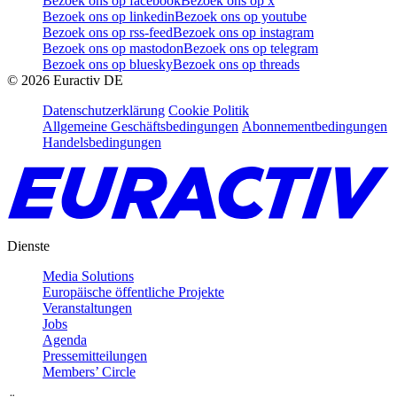
Bezoek ons op facebook
Bezoek ons op x
Bezoek ons op linkedin
Bezoek ons op youtube
Bezoek ons op rss-feed
Bezoek ons op instagram
Bezoek ons op mastodon
Bezoek ons op telegram
Bezoek ons op bluesky
Bezoek ons op threads
©
2026
Euractiv DE
Datenschutzerklärung
Cookie Politik
Allgemeine Geschäftsbedingungen
Abonnementbedingungen
Handelsbedingungen
Dienste
Media Solutions
Europäische öffentliche Projekte
Veranstaltungen
Jobs
Agenda
Pressemitteilungen
Members’ Circle