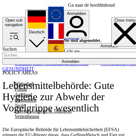
Ga naar de hoofdinhoud
Anmelden
Open sub
Close menu
English
navigation
Deutsch
Français
Sie sind abgemeldet.
Anmelden
Suchen
Licht aus
Español
Anmelden
Ukraine
Politik
Verteidigung
Rapporteur
Newsletters
Event
GESUNDHEIT
POLICY AREAS
Lebensmittelbehörde: Gute
Wirtschaft
Politik
Hygiene zur Abwehr der
Agrifood
Gesundheit
Vogelgrippe wesentlich
Tech
Energie, Umwelt & Transport
Verteidigung
Die Europäische Behörde für Lebensmittelsicherheit (EFSA)
erinnert die EU-Bürger daran, dass Geflügelfleisch und Eier gut