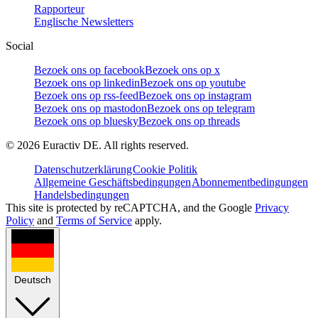
Rapporteur
Englische Newsletters
Social
Bezoek ons op facebook
Bezoek ons op x
Bezoek ons op linkedin
Bezoek ons op youtube
Bezoek ons op rss-feed
Bezoek ons op instagram
Bezoek ons op mastodon
Bezoek ons op telegram
Bezoek ons op bluesky
Bezoek ons op threads
©
2026
Euractiv DE. All rights reserved.
Datenschutzerklärung
Cookie Politik
Allgemeine Geschäftsbedingungen
Abonnementbedingungen
Handelsbedingungen
This site is protected by reCAPTCHA, and the Google
Privacy
Policy
and
Terms of Service
apply.
Deutsch