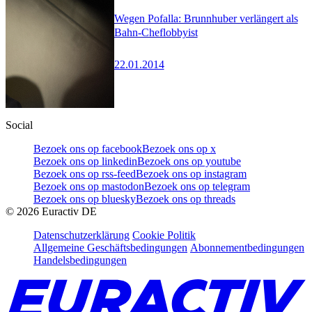
Wegen Pofalla: Brunnhuber verlängert als
Bahn-Cheflobbyist
22.01.2014
Social
Bezoek ons op facebook
Bezoek ons op x
Bezoek ons op linkedin
Bezoek ons op youtube
Bezoek ons op rss-feed
Bezoek ons op instagram
Bezoek ons op mastodon
Bezoek ons op telegram
Bezoek ons op bluesky
Bezoek ons op threads
©
2026
Euractiv DE
Datenschutzerklärung
Cookie Politik
Allgemeine Geschäftsbedingungen
Abonnementbedingungen
Handelsbedingungen