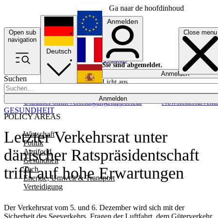
Ga naar de hoofdinhoud
Anmelden
Open sub
Close menu
English
navigation
Deutsch
Français
Sie sind abgemeldet.
Anmelden
Suchen
Licht aus
Español
Anmelden
Ukraine
Politik
Verteidigung
Rapporteur
Newsletters
Event
GESUNDHEIT
POLICY AREAS
Letzter Verkehrsrat unter
Wirtschaft
Politik
dänischer Ratspräsidentschaft
Agrifood
Gesundheit
trifft auf hohe Erwartungen
Tech
Energie, Umwelt & Transport
Verteidigung
Der Verkehrsrat vom 5. und 6. Dezember wird sich mit der
Sicherheit des Seeverkehrs, Fragen der Luftfahrt, dem Güterverkehr