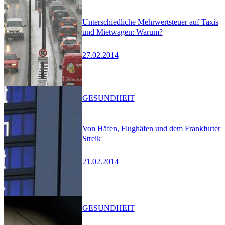
Unterschiedliche Mehrwertsteuer auf Taxis
und Mietwagen: Warum?
27.02.2014
GESUNDHEIT
Von Häfen, Flughäfen und dem Frankfurter
Streik
21.02.2014
GESUNDHEIT