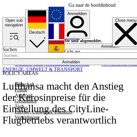
Ga naar de hoofdinhoud
Anmelden
Open sub
Close menu
English
navigation
Deutsch
Français
Sie sind abgemeldet.
Anmelden
Suchen
Licht aus
Español
Anmelden
Ukraine
Politik
Verteidigung
Rapporteur
Newsletters
Event
ENERGIE, UMWELT & TRANSPORT
POLICY AREAS
Lufthansa macht den Anstieg
Wirtschaft
Politik
der Kerosinpreise für die
Agrifood
Gesundheit
Einstellung des CityLine-
Tech
Energie, Umwelt & Transport
Flugbetriebs verantwortlich
Verteidigung