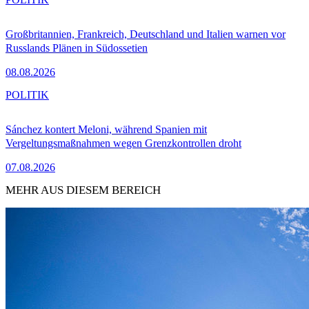
Großbritannien, Frankreich, Deutschland und Italien warnen vor
Russlands Plänen in Südossetien
08.08.2026
POLITIK
Sánchez kontert Meloni, während Spanien mit
Vergeltungsmaßnahmen wegen Grenzkontrollen droht
07.08.2026
MEHR AUS DIESEM BEREICH