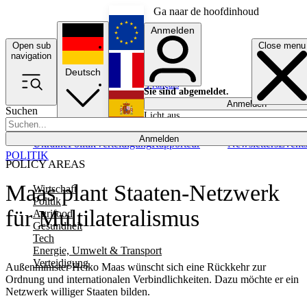
Ga naar de hoofdinhoud
Anmelden
Open sub
Close menu
English
navigation
Deutsch
Français
Sie sind abgemeldet.
Anmelden
Suchen
Licht aus
Español
Anmelden
Ukraine
Politik
Verteidigung
Rapporteur
Newsletters
Event
POLITIK
POLICY AREAS
Maas plant Staaten-Netzwerk
Wirtschaft
Politik
für Multilateralismus
Agrifood
Gesundheit
Tech
Energie, Umwelt & Transport
Verteidigung
Außenminister Heiko Maas wünscht sich eine Rückkehr zur
Ordnung und internationalen Verbindlichkeiten. Dazu möchte er ein
Netzwerk williger Staaten bilden.