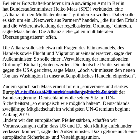
Bei einer Botschafterkonferenz im Auswärtigen Amt in Berlin
hat Bundesaußenminister Heiko Maas (SPD) verkündet, eine
„Allianz für den Multilateralismus“ gründen zu wollen. Dabei solle
es sich um ein „Netzwerk aus Partnern“ handeln, „die für den Erhalt
und die Weiterentwicklung der regelbasierten Ordnung“ eintreten,
sagte Maas heute. Die Allianz stehe „allen multilateralen
Überzeugungstätern“ offen.
Die Allianz solle sich etwa mit Fragen des Klimawandels, des
Handels sowie Flucht und Migration auseinandersetzen, sagte der
Außenminister. So solle einer „Verwilderung der internationalen
Ordnung“ Einhalt geboten werden. Die deutsche Politik sei nicht
gegen die USA gerichtet, sagte Maas, „doch wir müssen den neuen
Ton aus Washington in unser außenpolitisches Handeln einpreisen“.
Zudem sprach sich Maas erneut für ein „souveränes und starkes
Wie kann die Welthandelsordnung gestützt werden?
Europa“ aus. Dies sei die zentrale außenpolitische Priorität der
Bundesregierung. Deutschland wolle seinen Sitz im UN-
Sicherheitsrat „so europäisch wie möglich halten“. Deutschlands
zweijährige Mitgliedschaft im wichtigsten UN-Gremium beginnt
Anfang 2019.
„Indem wir den europäischen Pfeiler stärken, schaffen wir
Voraussetzungen dafür, dass US und EU sich künftig aufeinander
verlassen können“, sagte der Außenminister. Dazu gehöre auch eine
europäische Sicherheits- und Verteidigungsunion.