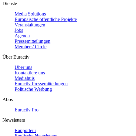
Dienste
Media Solutions
Europäische öffentliche Projekte
Veranstaltungen
Jobs
Agenda
Pressemitteilungen
Members’ Circle
Über Euractiv
Über uns
Kontaktiere uns
Mediahuis
Euractiv Pressemitteilungen
Politische Werbung
Abos
Euractiv Pro
Newsletters
Rapporteur
Englische Newsletters