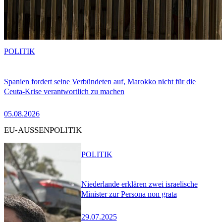
POLITIK
Spanien fordert seine Verbündeten auf, Marokko nicht für die
Ceuta-Krise verantwortlich zu machen
05.08.2026
EU-AUSSENPOLITIK
POLITIK
Niederlande erklären zwei israelische
Minister zur Persona non grata
29.07.2025