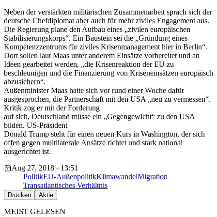
Neben der verstärkten militärischen Zusammenarbeit sprach sich der
deutsche Chefdiplomat aber auch für mehr ziviles Engagement aus.
Die Regierung plane den Aufbau eines „zivilen europäischen
Stabilisierungskorps“. Ein Baustein sei die „Gründung eines
Kompetenzzentrums für ziviles Krisenmanagement hier in Berlin“.
Dort sollen laut Maas unter anderem Einsätze vorbereitet und an
Ideen gearbeitet werden, „die Krisenreaktion der EU zu
beschleunigen und die Finanzierung von Kriseneinsätzen europäisch
abzusichern“.
Außenminister Maas hatte sich vor rund einer Woche dafür
ausgesprochen, die Partnerschaft mit den USA „neu zu vermessen“.
Kritik zog er mit der Forderung
auf sich, Deutschland müsse ein „Gegengewicht“ zu den USA
bilden. US-Präsident
Donald Trump steht für einen neuen Kurs in Washington, der sich
offen gegen multilaterale Ansätze richtet und stark national
ausgerichtet ist.
Aug 27, 2018 - 13:51
Politik
EU-Außenpolitik
Klimawandel
Migration
Transatlantisches Verhältnis
Drucken
Aktie
MEIST GELESEN