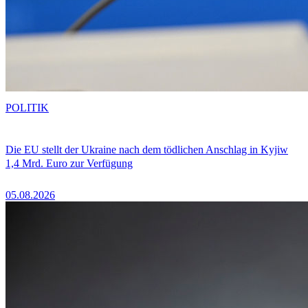
POLITIK
Die EU stellt der Ukraine nach dem tödlichen Anschlag in Kyjiw
1,4 Mrd. Euro zur Verfügung
05.08.2026