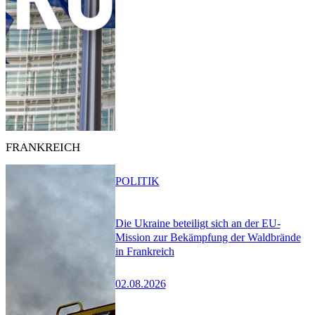
FRANKREICH
POLITIK
Die Ukraine beteiligt sich an der EU-
Mission zur Bekämpfung der Waldbrände
in Frankreich
02.08.2026