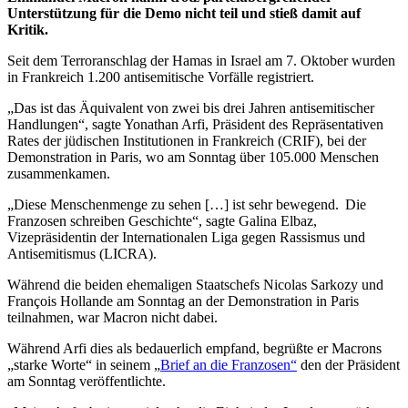
Unterstützung für die Demo nicht teil und stieß damit auf
Kritik.
Seit dem Terroranschlag der Hamas in Israel am 7. Oktober wurden
in Frankreich 1.200 antisemitische Vorfälle registriert.
„Das ist das Äquivalent von zwei bis drei Jahren antisemitischer
Handlungen“, sagte Yonathan Arfi, Präsident des Repräsentativen
Rates der jüdischen Institutionen in Frankreich (CRIF), bei der
Demonstration in Paris, wo am Sonntag über 105.000 Menschen
zusammenkamen.
„Diese Menschenmenge zu sehen […] ist sehr bewegend. Die
Franzosen schreiben Geschichte“, sagte Galina Elbaz,
Vizepräsidentin der Internationalen Liga gegen Rassismus und
Antisemitismus (LICRA).
Während die beiden ehemaligen Staatschefs Nicolas Sarkozy und
François Hollande am Sonntag an der Demonstration in Paris
teilnahmen, war Macron nicht dabei.
Während Arfi dies als bedauerlich empfand, begrüßte er Macrons
„starke Worte“ in seinem „
Brief an die Franzosen“
den der Präsident
am Sonntag veröffentlichte.