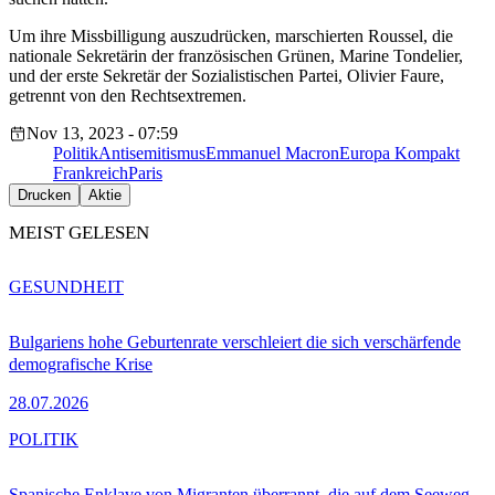
Um ihre Missbilligung auszudrücken, marschierten Roussel, die
nationale Sekretärin der französischen Grünen, Marine Tondelier,
und der erste Sekretär der Sozialistischen Partei, Olivier Faure,
getrennt von den Rechtsextremen.
Nov 13, 2023 - 07:59
Politik
Antisemitismus
Emmanuel Macron
Europa Kompakt
Frankreich
Paris
Drucken
Aktie
MEIST GELESEN
GESUNDHEIT
Bulgariens hohe Geburtenrate verschleiert die sich verschärfende
demografische Krise
28.07.2026
POLITIK
Spanische Enklave von Migranten überrannt, die auf dem Seeweg