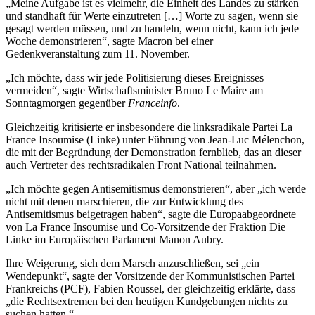
„Meine Aufgabe ist es vielmehr, die Einheit des Landes zu stärken
und standhaft für Werte einzutreten […] Worte zu sagen, wenn sie
gesagt werden müssen, und zu handeln, wenn nicht, kann ich jede
Woche demonstrieren“, sagte Macron bei einer
Gedenkveranstaltung zum 11. November.
„Ich möchte, dass wir jede Politisierung dieses Ereignisses
vermeiden“, sagte Wirtschaftsminister Bruno Le Maire am
Sonntagmorgen gegenüber
Franceinfo
.
Gleichzeitig kritisierte er insbesondere die linksradikale Partei La
France Insoumise (Linke) unter Führung von Jean-Luc Mélenchon,
die mit der Begründung der Demonstration fernblieb, das an dieser
auch Vertreter des rechtsradikalen Front National teilnahmen.
„Ich möchte gegen Antisemitismus demonstrieren“, aber „ich werde
nicht mit denen marschieren, die zur Entwicklung des
Antisemitismus beigetragen haben“, sagte die Europaabgeordnete
von La France Insoumise und Co-Vorsitzende der Fraktion Die
Linke im Europäischen Parlament Manon Aubry.
Ihre Weigerung, sich dem Marsch anzuschließen, sei „ein
Wendepunkt“, sagte der Vorsitzende der Kommunistischen Partei
Frankreichs (PCF), Fabien Roussel, der gleichzeitig erklärte, dass
„die Rechtsextremen bei den heutigen Kundgebungen nichts zu
suchen hatten.“