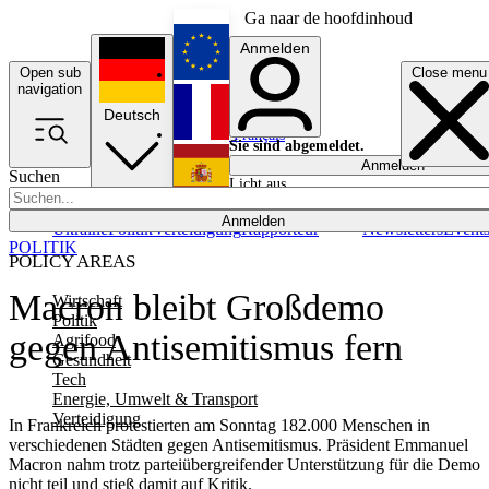
Ga naar de hoofdinhoud
Anmelden
Open sub
Close menu
English
navigation
Deutsch
Français
Sie sind abgemeldet.
Anmelden
Suchen
Licht aus
Español
Anmelden
Ukraine
Politik
Verteidigung
Rapporteur
Newsletters
Event
POLITIK
POLICY AREAS
Macron bleibt Großdemo
Wirtschaft
Politik
gegen Antisemitismus fern
Agrifood
Gesundheit
Tech
Energie, Umwelt & Transport
Verteidigung
In Frankreich protestierten am Sonntag 182.000 Menschen in
verschiedenen Städten gegen Antisemitismus. Präsident Emmanuel
Macron nahm trotz parteiübergreifender Unterstützung für die Demo
nicht teil und stieß damit auf Kritik.