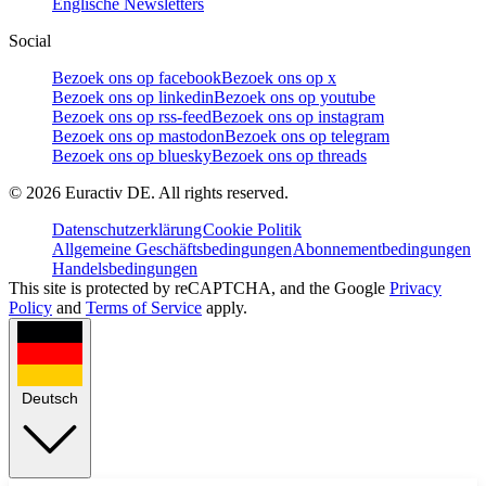
Englische Newsletters
Social
Bezoek ons op facebook
Bezoek ons op x
Bezoek ons op linkedin
Bezoek ons op youtube
Bezoek ons op rss-feed
Bezoek ons op instagram
Bezoek ons op mastodon
Bezoek ons op telegram
Bezoek ons op bluesky
Bezoek ons op threads
©
2026
Euractiv DE. All rights reserved.
Datenschutzerklärung
Cookie Politik
Allgemeine Geschäftsbedingungen
Abonnementbedingungen
Handelsbedingungen
This site is protected by reCAPTCHA, and the Google
Privacy
Policy
and
Terms of Service
apply.
Deutsch