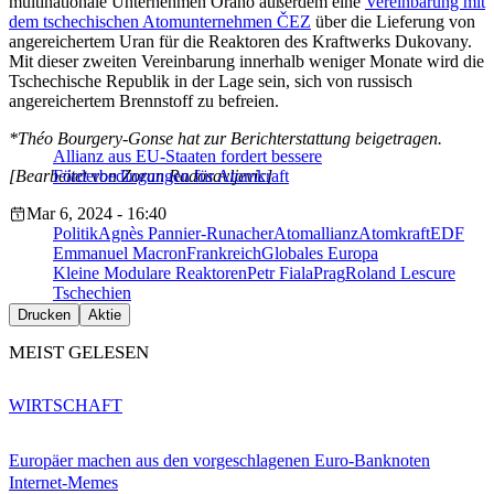
multinationale Unternehmen Orano außerdem eine
Vereinbarung mit
dem tschechischen Atomunternehmen ČEZ
über die Lieferung von
angereichertem Uran für die Reaktoren des Kraftwerks Dukovany.
Mit dieser zweiten Vereinbarung innerhalb weniger Monate wird die
Tschechische Republik in der Lage sein, sich von russisch
angereichertem Brennstoff zu befreien.
*Théo Bourgery-Gonse hat zur Berichterstattung beigetragen.
Allianz aus EU-Staaten fordert bessere
[Bearbeitet von Zoran Radosavljevic]
Förderbedingungen für Atomkraft
Mar 6, 2024 - 16:40
Politik
Agnès Pannier-Runacher
Atomallianz
Atomkraft
EDF
Emmanuel Macron
Frankreich
Globales Europa
Kleine Modulare Reaktoren
Petr Fiala
Prag
Roland Lescure
Tschechien
Drucken
Aktie
MEIST GELESEN
WIRTSCHAFT
Europäer machen aus den vorgeschlagenen Euro-Banknoten
Internet-Memes