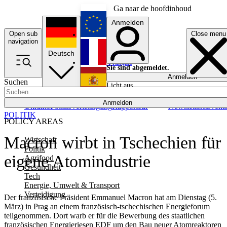
Ga naar de hoofdinhoud
Anmelden
Open sub
Close menu
English
navigation
Deutsch
Français
Sie sind abgemeldet.
Anmelden
Suchen
Licht aus
Español
Anmelden
Ukraine
Politik
Verteidigung
Rapporteur
Newsletters
Event
POLITIK
POLICY AREAS
Macron wirbt in Tschechien für
Wirtschaft
Politik
eigene Atomindustrie
Agrifood
Gesundheit
Tech
Energie, Umwelt & Transport
Verteidigung
Der französische Präsident Emmanuel Macron hat am Dienstag (5.
März) in Prag an einem französisch-tschechischen Energieforum
teilgenommen. Dort warb er für die Bewerbung des staatlichen
französischen Energieriesen EDF um den Bau neuer Atomreaktoren