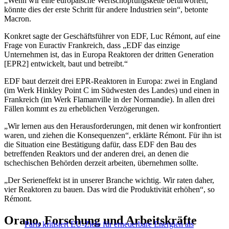
„Wenn wir eine europäische Wertschöpfungskette befürworten,
könnte dies der erste Schritt für andere Industrien sein“, betonte
Macron.
Konkret sagte der Geschäftsführer von EDF, Luc Rémont, auf eine
Frage von Euractiv Frankreich, dass „EDF das einzige
Unternehmen ist, das in Europa Reaktoren der dritten Generation
[EPR2] entwickelt, baut und betreibt.“
EDF baut derzeit drei EPR-Reaktoren in Europa: zwei in England
(im Werk Hinkley Point C im Südwesten des Landes) und einen in
Frankreich (im Werk Flamanville in der Normandie). In allen drei
Fällen kommt es zu erheblichen Verzögerungen.
„Wir lernen aus den Herausforderungen, mit denen wir konfrontiert
waren, und ziehen die Konsequenzen“, erklärte Rémont. Für ihn ist
die Situation eine Bestätigung dafür, dass EDF den Bau des
betreffenden Reaktors und der anderen drei, an denen die
tschechischen Behörden derzeit arbeiten, übernehmen sollte.
„Der Serieneffekt ist in unserer Branche wichtig. Wir raten daher,
vier Reaktoren zu bauen. Das wird die Produktivität erhöhen“, so
Rémont.
Orano, Forschung und Arbeitskräfte
Paris kritisiert EU-Ziele für erneuerbare Energien als