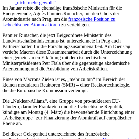
„nicht mehr gewollt“
Im Januar reiste die ehemalige französische Ministerin für die
Energiewende, Agnès Pannier-Runacher, mit den Chefs der
Atomindustrie nach Prag, um die
französische Position zu
tschechischen Atomreaktoren
zu verteidigen.
Pannier-Runacher, die jetzt Beigeordnete Ministerin des
Landwirtschaftsministeriums ist, unterzeichnete in Prag auch
Partnerschaften für die Forschungszusammenarbeit. Am Dienstag
vertiefte Macron diese Zusammenarbeit durch die Unterzeichnung
einer gemeinsamen Erklärung mit dem tschechischen
Ministerpräsidenten Petr Fiala über die gegenseitige akademische
Anerkennung und die Ausbildung von Arbeitskräften.
Eines von Macrons Zielen ist es, „mehr zu tun“ im Bereich der
kleinen modularen Reaktoren (SMR) – einer Reaktortechnologie,
die die Europäische Kommission verteidigt.
Die „Nuklear-Allianz“, eine Gruppe von pro-nuklearen EU-
Ländern, darunter Frankreich und die Tschechische Republik,
kündigte am Montag (4. März) die bevorstehende Einrichtung einer
„Arbeitsgruppe“ zur Finanzierung der Atomkraft auf europäischer
Ebene an.
Bei dieser Gelegenheit unterzeichnete das französische