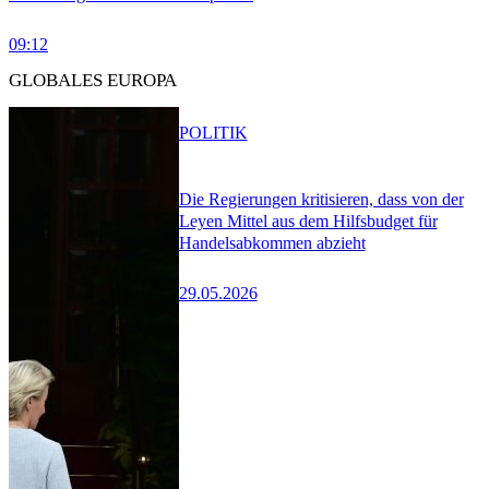
09:12
GLOBALES EUROPA
POLITIK
Die Regierungen kritisieren, dass von der
Leyen Mittel aus dem Hilfsbudget für
Handelsabkommen abzieht
29.05.2026