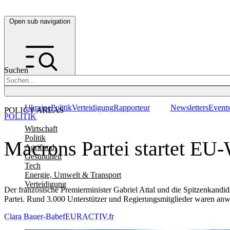
Open sub navigation
Suchen
Ukraine
Politik
Verteidigung
Rapporteur
Newsletters
Event
POLICY AREAS
POLITIK
Wirtschaft
Politik
Macrons Partei startet EU
Agrifood
Gesundheit
Tech
Energie, Umwelt & Transport
Verteidigung
Der französische Premierminister Gabriel Attal und die Spitzenkandi
Partei. Rund 3.000 Unterstützer und Regierungsmitglieder waren an
Clara Bauer-Babef
EURACTIV.fr