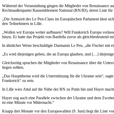
Während der Veranstaltung gingen die Mitglieder von Renaissance a
Rechtsaußenpartei Rassemblement National (RN/ID), deren Liste für 
„Die Amtszeit des Le Pen-Clans im Europäischen Parlament lässt sich 
den Teilnehmern in Lille.
„Wollen wir Europa weiter aufbauen? Will Frankreich Europa verlassen?
hinzu. Er hatte das Projekt von Bardella zuvor als gleichbedeutend 
In ähnlicher Weise beschuldigte Darmanin Le Pen, „die Fischer mit e
„Es wird diejenigen geben, die an Europa glauben, und […] diejenigen
Gleichzeitig sprachen die Mitglieder von Renaissance über die Unter
liegen sollten.
„Das Hauptthema wird die Unterstützung für die Ukraine sein“, sagte
Frankreich“ zu sein.
In Lille wies Attal auf die Nähe der RN zu Putin hin und Hayer machte
Hayer zog auch eine Parallele zwischen der Ukraine und dem Zweiten
ist eine Minute vor Mitternacht.“
Knapp drei Monate vor den Europawahlen (9. Juni) liegt die Liste vo