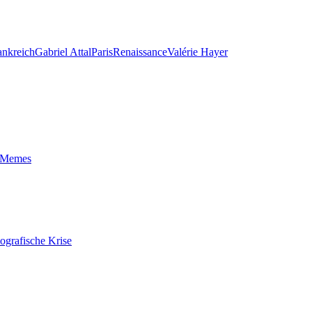
ankreich
Gabriel Attal
Paris
Renaissance
Valérie Hayer
t-Memes
ografische Krise