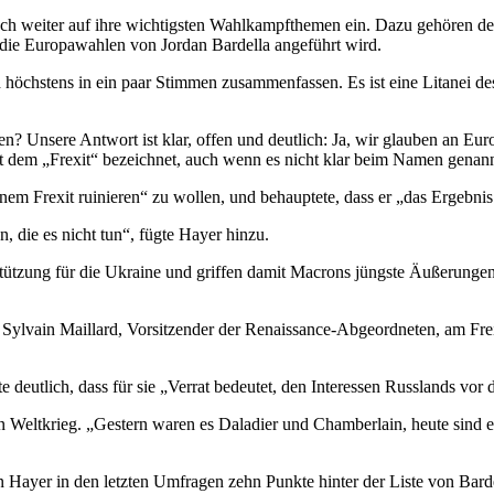
uch weiter auf ihre wichtigsten Wahlkampfthemen ein. Dazu gehören d
die Europawahlen von Jordan Bardella angeführt wird.
höchstens in ein paar Stimmen zusammenfassen. Es ist eine Litanei des 
 Unsere Antwort ist klar, offen und deutlich: Ja, wir glauben an Europ
mit dem „Frexit“ bezeichnet, auch wenn es nicht klar beim Namen genann
inem Frexit ruinieren“ zu wollen, und behauptete, dass er „das Ergebn
, die es nicht tun“, fügte Hayer hinzu.
stützung für die Ukraine und griffen damit Macrons jüngste Äußerunge
 Sylvain Maillard, Vorsitzender der Renaissance-Abgeordneten, am Fre
 deutlich, dass für sie „Verrat bedeutet, den Interessen Russlands vor
 Weltkrieg. „Gestern waren es Daladier und Chamberlain, heute sind 
n Hayer in den letzten Umfragen zehn Punkte hinter der Liste von Bard