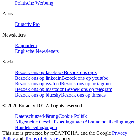
Politische Werbung
Abos
Euractiv Pro
Newsletters
Rapporteur
Englische Newsletters
Social
Bezoek ons op facebook
Bezoek ons op x
Bezoek ons op linkedin
Bezoek ons op youtube
Bezoek ons op rss-feed
Bezoek ons op instagram
Bezoek ons op mastodon
Bezoek ons op telegram
Bezoek ons op bluesky
Bezoek ons op threads
©
2026
Euractiv DE. All rights reserved.
Datenschutzerklärung
Cookie Politik
Allgemeine Geschäftsbedingungen
Abonnementbedingungen
Handelsbedingungen
This site is protected by reCAPTCHA, and the Google
Privacy
Policy
and
Terms of Service
apply.