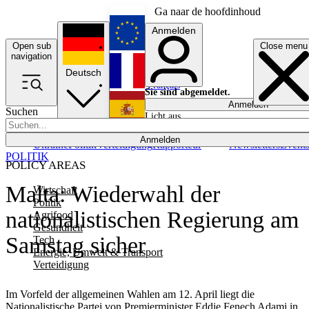
Ga naar de hoofdinhoud
Anmelden
Open sub
Close menu
English
navigation
Deutsch
Français
Sie sind abgemeldet.
Anmelden
Suchen
Licht aus
Español
Anmelden
Ukraine
Politik
Verteidigung
Rapporteur
Newsletters
Event
POLITIK
POLICY AREAS
Malta: Wiederwahl der
Wirtschaft
Politik
nationalistischen Regierung am
Agrifood
Gesundheit
Samstag sicher
Tech
Energie, Umwelt & Transport
Verteidigung
Im Vorfeld der allgemeinen Wahlen am 12. April liegt die
Nationalistische Partei von Premierminister Eddie Fenech Adami in