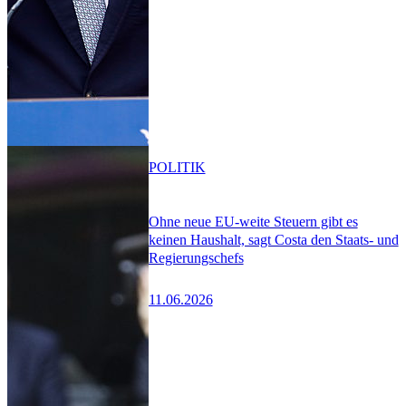
POLITIK
Ohne neue EU-weite Steuern gibt es
keinen Haushalt, sagt Costa den Staats- und
Regierungschefs
11.06.2026