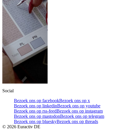
Social
Bezoek ons op facebook
Bezoek ons op x
Bezoek ons op linkedin
Bezoek ons op youtube
Bezoek ons op rss-feed
Bezoek ons op instagram
Bezoek ons op mastodon
Bezoek ons op telegram
Bezoek ons op bluesky
Bezoek ons op threads
©
2026
Euractiv DE