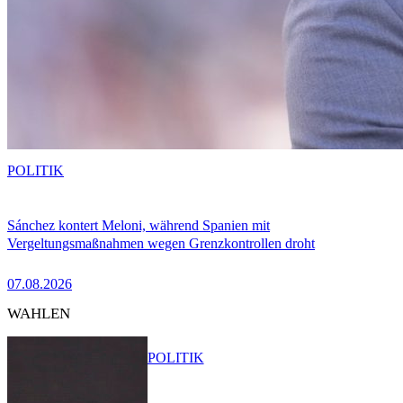
POLITIK
Sánchez kontert Meloni, während Spanien mit
Vergeltungsmaßnahmen wegen Grenzkontrollen droht
07.08.2026
WAHLEN
POLITIK