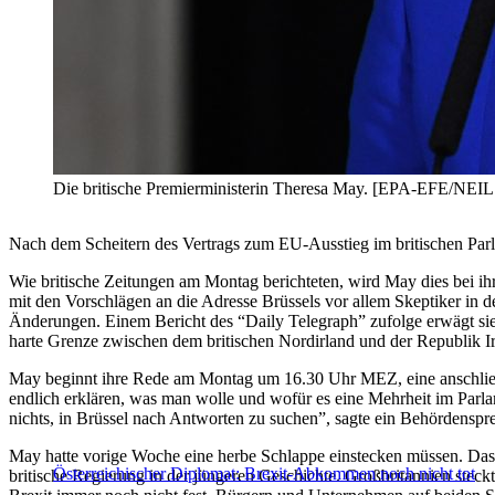
Die britische Premierministerin Theresa May. [EPA-EFE/NE
Nach dem Scheitern des Vertrags zum EU-Ausstieg im britischen Pa
Wie britische Zeitungen am Montag berichteten, wird May dies bei i
mit den Vorschlägen an die Adresse Brüssels vor allem Skeptiker in
Änderungen. Einem Bericht des “Daily Telegraph” zufolge erwägt sie
harte Grenze zwischen dem britischen Nordirland und der Republik 
May beginnt ihre Rede am Montag um 16.30 Uhr MEZ, eine anschließe
endlich erklären, was man wolle und wofür es eine Mehrheit im Parl
nichts, in Brüssel nach Antworten zu suchen”, sagte ein Behördensp
May hatte vorige Woche eine herbe Schlappe einstecken müssen. Das 
Österreichischer Diplomat: Brexit-Abkommen noch nicht tot
britische Regierung in der jüngeren Geschichte. Großbritannien stec