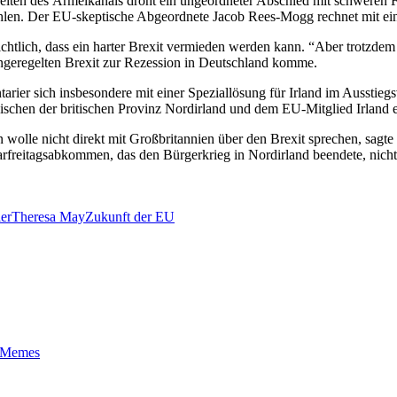
eiten des Ärmelkanals droht ein ungeordneter Abschied mit schweren 
len. Der EU-skeptische Abgeordnete Jacob Rees-Mogg rechnet mit eine
ichtlich, dass ein harter Brexit vermieden werden kann. “Aber trotzdem 
 ungeregelten Brexit zur Rezession in Deutschland komme.
tarier sich insbesondere mit einer Speziallösung für Irland im Ausstie
wischen der britischen Provinz Nordirland und dem EU-Mitglied Irland e
 wolle nicht direkt mit Großbritannien über den Brexit sprechen, sagt
Karfreitagsabkommen, das den Bürgerkrieg in Nordirland beendete, nic
ier
Theresa May
Zukunft der EU
t-Memes