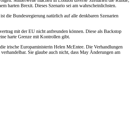
Folgen. Mittlerweile machen in London diverse Szenarien die Runde,
m harten Brexit. Dieses Szenario sei am wahrscheinlichsten.
ist die Bundesregierung natürlich auf alle denkbaren Szenarien
gsvertrag mit der EU nicht anfreunden können. Diese als Backstop
ine harte Grenze mit Kontrollen gibt.
e die irische Europaministerin Helen McEntee. Die Verhandlungen
ht verhandelbar. Sie glaube auch nicht, dass May Änderungen am