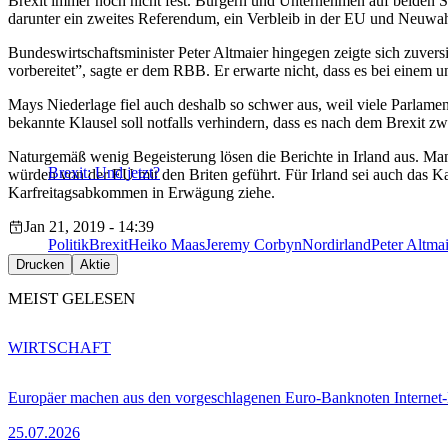
Brexit immer noch nicht fest. Bürgern und Unternehmen auf beiden S
darunter ein zweites Referendum, ein Verbleib in der EU und Neuwah
Bundeswirtschaftsminister Peter Altmaier hingegen zeigte sich zuvers
vorbereitet”, sagte er dem RBB. Er erwarte nicht, dass es bei einem
Mays Niederlage fiel auch deshalb so schwer aus, weil viele Parlamen
bekannte Klausel soll notfalls verhindern, dass es nach dem Brexit z
Naturgemäß wenig Begeisterung lösen die Berichte in Irland aus. Man
Brexit: Und jetzt?
würden von der EU mit den Briten geführt. Für Irland sei auch das 
Karfreitagsabkommen in Erwägung ziehe.
Jan 21, 2019 - 14:39
Politik
Brexit
Heiko Maas
Jeremy Corbyn
Nordirland
Peter Altma
Drucken
Aktie
MEIST GELESEN
WIRTSCHAFT
Europäer machen aus den vorgeschlagenen Euro-Banknoten Interne
25.07.2026