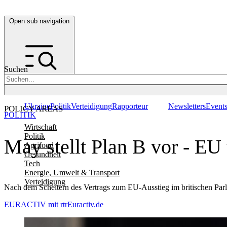
Open sub navigation
Suchen
Ukraine
Politik
Verteidigung
Rapporteur
Newsletters
Event
POLICY AREAS
POLITIK
Wirtschaft
Politik
May stellt Plan B vor - EU
Agrifood
Gesundheit
Tech
Energie, Umwelt & Transport
Verteidigung
Nach dem Scheitern des Vertrags zum EU-Ausstieg im britischen Pa
EURACTIV mit rtr
Euractiv.de