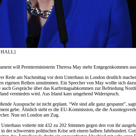
IL HALL]
rlament will Premierministerin Theresa May mehr Entgegenkommen aus 
hrer Rede am Nachmittag vor dem Unterhaus in London deutlich machen. 
 den eigenen Reihen umstimmen. Ein Sprecher von May wollte sich dazu
 auch Gespräche über das Karfreitagsabkommen zur Befriedung Nordirla
Irland vermieden wird. Aus Irland kam umgehend Widerspruch.
nde Aussprache ist nicht geplant. “Wir sind alle ganz gespannt”, sa
ament gebe. Ähnlich sieht es die EU-Kommission, die die Ausstiegsver
recher. Nun sei London am Zug.
Unterhaus votierte mit 432 zu 202 Stimmen gegen den von ihr ausgehan
kt in der schwersten politischen Krise seit einem halben Jahrhundert